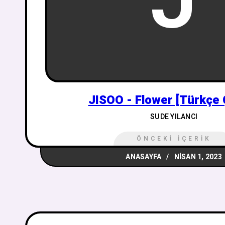
J
JISOO - Flower [Türkçe 
SUDE YILANCI
ÖNCEKI İÇERIK
ANASAYFA
NISAN 1, 2023