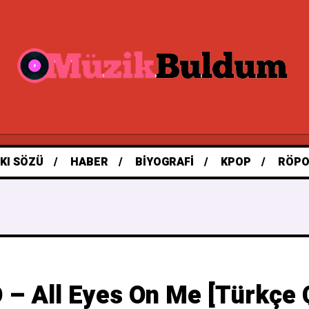
KI SÖZÜ
HABER
BIYOGRAFI
KPOP
RÖPO
 – All Eyes On Me [Türkçe Ç