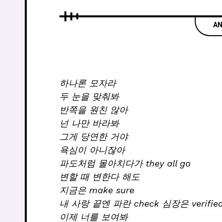
AN
하나론 모자라
두 눈을 맞춰봐
반쪽을 원친 않아
넌 나만 바라봐
그게 당연한 거야
욕심이 아니잖아
파도처럼 몰아치다가 they all go
변할 때 변한다 해도
지금은 make sure
내 사랑 끝엔 파란 check 심장은 verifie
이제 너를 보여봐