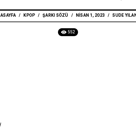
ASAYFA
/
KPOP
/
ŞARKI SÖZÜ
NISAN 1, 2023
SUDE YILA
552
d