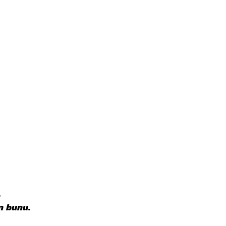
.
n bunu.