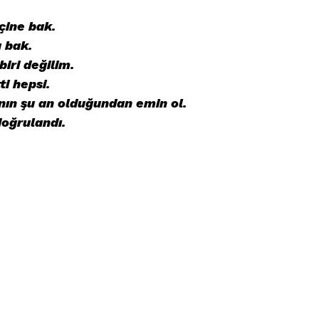
içine bak.
 bak.
biri değilim.
ti hepsi.
nın şu an olduğundan emin ol.
doğrulandı.