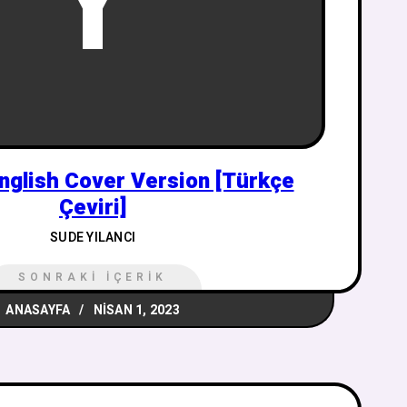
Y
nglish Cover Version [Türkçe
Çeviri]
SUDE YILANCI
SONRAKI İÇERIK
ANASAYFA
NISAN 1, 2023