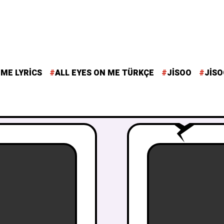
 ME LYRICS
ALL EYES ON ME TÜRKÇE
JISOO
JISO