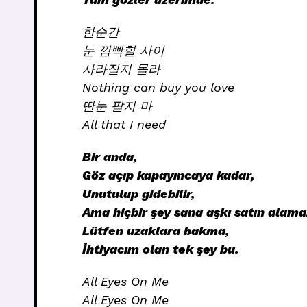
한순간
눈 깜빡할 사이
사라질지 몰라
Nothing can buy you love
딴눈 팔지 마
All that I need
Bir anda,
Göz açıp kapayıncaya kadar,
Unutulup gidebilir,
Ama hiçbir şey sana aşkı satın alama
Lütfen uzaklara bakma,
İhtiyacım olan tek şey bu.
All Eyes On Me
All Eyes On Me