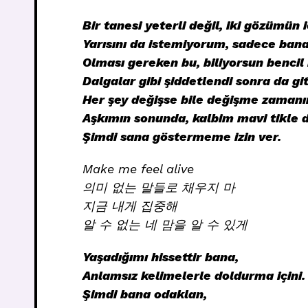
Bir tanesi yeterli değil, iki gözümün 
Yarısını da istemiyorum, sadece bana
Olması gereken bu, biliyorsun bencil 
Dalgalar gibi şiddetlendi sonra da git
Her şey değişse bile değişme zamanı
Aşkımın sonunda, kalbim mavi tikle 
Şimdi sana göstermeme izin ver.
Make me feel alive
의미 없는 말들로 채우지 마
지금 내게 집중해
알 수 없는 네 맘을 알 수 있게
Yaşadığımı hissettir bana,
Anlamsız kelimelerle doldurma içini.
Şimdi bana odaklan,