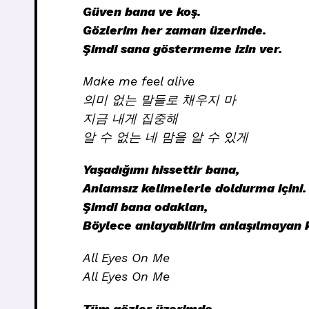
Güven bana ve koş.
Gözlerim her zaman üzerinde.
Şimdi sana göstermeme izin ver.
Make me feel alive
의미 없는 말들로 채우지 마
지금 내게 집중해
알 수 없는 네 맘을 알 수 있게
Yaşadığımı hissettir bana,
Anlamsız kelimelerle doldurma içini.
Şimdi bana odaklan,
Böylece anlayabilirim anlaşılmayan k
All Eyes On Me
All Eyes On Me
Tüm gözler üzerimde.