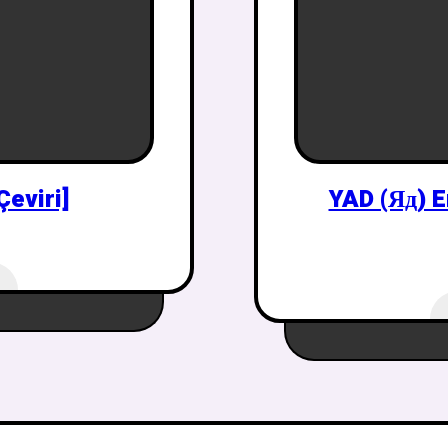
Çeviri]
YAD (Яд) E