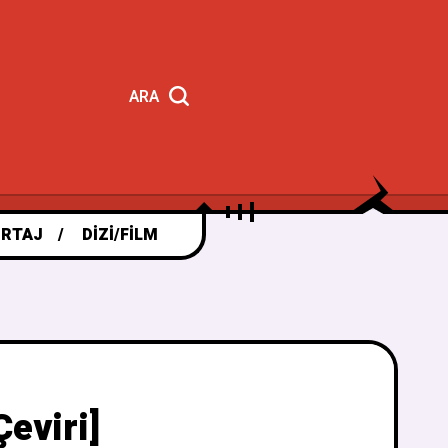
ARA
RTAJ
DIZI/FILM
eviri]