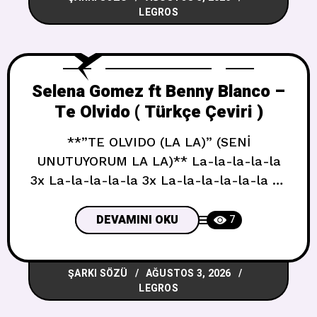
LEGROS
again Sadece tekrar incinmemek için I
Selena Gomez ft Benny Blanco –
Te Olvido ( Türkçe Çeviri )
**”TE OLVIDO (LA LA)” (SENİ
UNUTUYORUM LA LA)** La-la-la-la-la
3x La-la-la-la-la 3x La-la-la-la-la-la 2x
La-la-la-la-la-la 2x Amor mío ¿qué
tienes conmigo? Aşkım, bana neyin var?
DEVAMINI OKU
7
Que no me quieres con nadie Kimseyle
beni istemiyorsun Pero tampoco contigo
ŞARKI SÖZÜ
AĞUSTOS 3, 2026
Ama kendinle de istemiyorsun Dime si
LEGROS
somos o no somos Söyle, var mıyız yok
muyuz De una vez