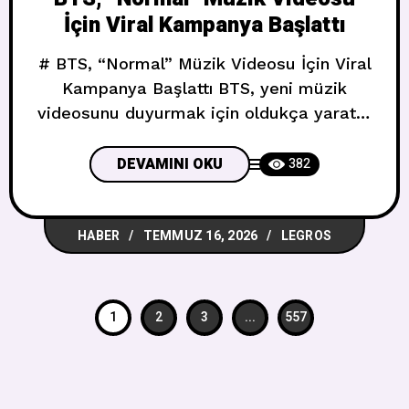
İçin Viral Kampanya Başlattı
# BTS, “Normal” Müzik Videosu İçin Viral
Kampanya Başlattı BTS, yeni müzik
videosunu duyurmak için oldukça yaratıcı
bir yol seçti. Ve internet tam da
beklendiği gibi coştu. ## “Normal”
DEVAMINI OKU
382
Geliyor Global pop ikonları BTS, beşinci
stüdyo albümleri **ARIRANG**’ın öne
HABER
TEMMUZ 16, 2026
LEGROS
çıkan parçalarından **”Normal”**in
müzik videosu ve Korece versiyonunu 17
Temmuz 2026’da **Spotify**’da özel
olarak yayımlayacak. Şarkı
1
2
3
...
557