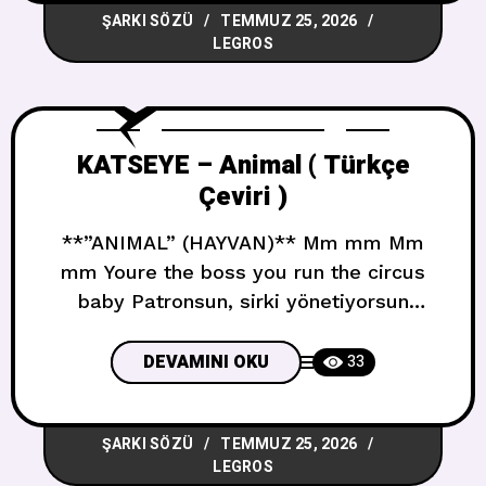
ŞARKI SÖZÜ
TEMMUZ 25, 2026
Tanrı’dan istediğin kişi olmadığımı
LEGROS
söyledin Sex couldnt save us you always
KATSEYE – Animal ( Türkçe
Çeviri )
**”ANIMAL” (HAYVAN)** Mm mm Mm
mm Youre the boss you run the circus
baby Patronsun, sirki yönetiyorsun
bebeğim Take it up a notch youre so
sophisticated Bir üst seviyeye taşı, çok
DEVAMINI OKU
33
sofistikesin Dont wanna be on a schedule
youre on your own time Takvimde olmak
ŞARKI SÖZÜ
TEMMUZ 25, 2026
istemiyorsun, kendi zamanında
LEGROS
yaşıyorsun Off the scale that goes from