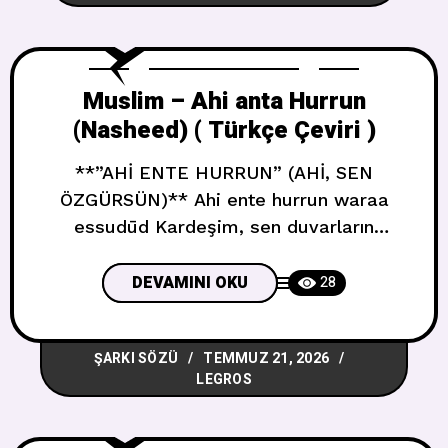
beğeni toplayan **West End Girl**
albümüne uzanan yolculuğunu konu
alacak. Resmi açıklamaya göre film,
Muslim – Ahi anta Hurrun
(Nasheed) ( Türkçe Çeviri )
**”AHİ ENTE HURRUN” (AHİ, SEN
ÖZGÜRSÜN)** Ahi ente hurrun waraa
essudūd Kardeşim, sen duvarların
ardında özgürsün Ahi ente hurrun bi tilkel
guyūd Kardeşim, o zincirlere rağmen
DEVAMINI OKU
28
özgürsün İza künte billahi müstağsima
Eğer Allah’a sığınıyorsan Femâzâ
ŞARKI SÖZÜ
TEMMUZ 21, 2026
yedūruke keydül ‘abīd Kölelerin hilesi
LEGROS
sana ne yapabilir? Ahi setebīdu cüyüşüz-
zalâm Kardeşim, karanlığın orduları yok
olacak Ve yuşriqu fil kevni