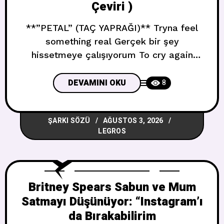
Çeviri )
**”PETAL” (TAÇ YAPRAĞI)** Tryna feel
something real Gerçek bir şey
hissetmeye çalışıyorum To cry again
Tekrar ağlamak için They say the artist
needs tears Sanatçının gözyaşına ihtiyacı
DEVAMINI OKU
8
var derler To write again Tekrar yazmak
için Cause all of my favorite stories
ŞARKI SÖZÜ
AĞUSTOS 3, 2026
Çünkü en sevdiğim tüm hikayeler End in
LEGROS
some kind of catastrophe Bir tür
felaketle
Britney Spears Sabun ve Mum
Satmayı Düşünüyor: “Instagram’ı
da Bırakabilirim