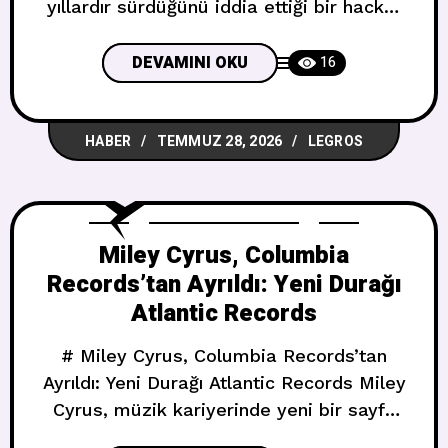
yıllardır sürdüğünü iddia ettiği bir hacker
saldırısı karşısında hukuki yola başvurdu.
## Yayımlanmamış Şarkılar, Özel
DEVAMINI OKU
16
Fotoğraflar, Sahne Arkası Görüntüler
Billboard’un haberine göre Grande,
HABER
TEMMUZ 28, 2026
LEGROS
Pazartesi günü Kaliforniya’da bir dava
açtı. İddiaya göre bir grup hacker,
sanatçının yakın çevresindeki kişilerin
cihazlarına sızarak yayımlanmamış
Miley Cyrus, Columbia
müzikleri, özel fotoğrafları ve
Records’tan Ayrıldı: Yeni Durağı
Atlantic Records
# Miley Cyrus, Columbia Records’tan
Ayrıldı: Yeni Durağı Atlantic Records Miley
Cyrus, müzik kariyerinde yeni bir sayfa
açıyor. 33 yaşındaki sanatçı, Sony Music