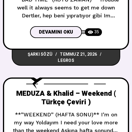
well it always seems to get me down
Dertler, hep beni yıpratıyor gibi Im
doubtful that things are ever gonna turn
around İşlerin düzeleceğinden şüpheliyim
DEVAMINI OKU
35
I gotta find a way to change my life
Hayatımı değiştirmenin bir yolunu
ŞARKI SÖZÜ
TEMMUZ 21, 2026
bulmalıyım Never have I ever been lucky
LEGROS
Hiç şanslı olmadım My back
MEDUZA & Khalid – Weekend (
Türkçe Çeviri )
**”WEEKEND” (HAFTA SONU)** I’m on
my way Yoldayım I need your love more
than the weekend Aşkına hafta sonundan