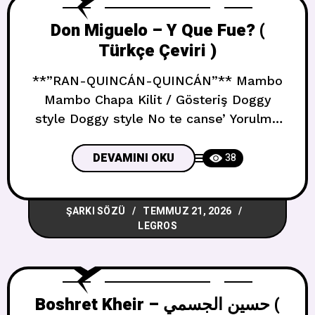
Don Miguelo – Y Que Fue? (
Türkçe Çeviri )
**”RAN-QUINCÁN-QUINCÁN”** Mambo
Mambo Chapa Kilit / Gösteriş Doggy
style Doggy style No te canse’ Yorulma
¿Y qué fue, no hiciste na Ne oldu, hiçbir
şey yapmadın Con tanta chapa pa
DEVAMINI OKU
38
hacerle ran-quincán-quincán Bu kadar
gösterişle ran-kuinkán-kuinkán
ŞARKI SÖZÜ
TEMMUZ 21, 2026
yapacakken ¿Y qué fue, no hiciste na Ne
LEGROS
oldu, hiçbir şey yapmadın Con tanta
chapa pa hacerle ran-quincán-quincán
Bu
Boshret Kheir – حسين الجسمي (