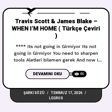
Travis Scott & James Blake –
WHEN I’M HOME ( Türkçe Çeviri
)
**** Its not going in Girmiyor Its not
going in Girmiyor You need to sharpen
tools Aletleri bilemen gerek And now I
cant forget Ve şimdi unutamıyorum The
sound of a drill Bir matkap sesini The
DEVAMINI OKU
46
sound of a drill Bir matkap sesini And
now I cant forget Ve şimdi unutamıyorum
ŞARKI SÖZÜ
TEMMUZ 17, 2026
The sound of
LEGROS