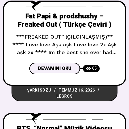
Fat Papi & prodshushy –
Freaked Out ( Türkçe Çeviri )
**”FREAKED OUT” (ÇILGINLAŞMIŞ)**
**** Love love Aşk aşk Love love 2x Aşk
aşk 2x **** Im the best she ever had
thats for sure Sahip olduğu en iyisi benim
bu kesin She gon make a boom and blam
DEVAMINI OKU
65
like a Perc Bum ve blam yapacak bir
Perc gibi I aint f***** with this shawty
ŞARKI SÖZÜ
TEMMUZ 16, 2026
LEGROS
BTS, “Normal” Müzik Videosu