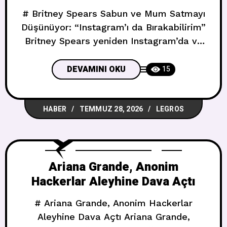
# Britney Spears Sabun ve Mum Satmayı
Düşünüyor: “Instagram’ı da Bırakabilirim”
Britney Spears yeniden Instagram’da ve
bu kez yeni bir iş fikrinden söz ediyor. ##
Ayak Yaralanması ve Dinlenme Dönemi
DEVAMINI OKU
15
Pop prensesi Pazar günü paylaştığı bir
fotoğraf galerisinde son dönemdeki halini
HABER
TEMMUZ 28, 2026
LEGROS
anlattı. Galeri arasında soluk pembe
Pilates çoraplarının fotoğrafı da dikkat
çekti. Britney, son zamanlarda
Ariana Grande, Anonim
Hackerlar Aleyhine Dava Açtı
# Ariana Grande, Anonim Hackerlar
Aleyhine Dava Açtı Ariana Grande,