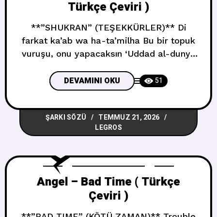
Türkçe Çeviri )
**”SHUKRAN” (TEŞEKKÜRLER)** Di
farkat ka’ab wa ha-ta’milha Bu bir topuk
vuruşu, onu yapacaksın ‘Uddad al-dunya
ha-t’ulha Dünyaya karşı söyleyeceksin
Wa khud ba’a ‘ahd (ta’dilha) sakatit kthir
DEVAMINI OKU
51
Bir söz al (düzelt onu) çok sustun Khadit
eh Misr bi-sukutak Mısır sustuğunla ne
ŞARKI SÖZÜ
TEMMUZ 21, 2026
kazandı Ma tastakhsarash fiha sutak
LEGROS
Sesini esirgeme Bitktub bukra bi-
shurutak di bashar khair yalla yalla
Angel – Bad Time ( Türkçe
Çeviri )
**”BAD TIME” (KÖTÜ ZAMAN)** Trouble