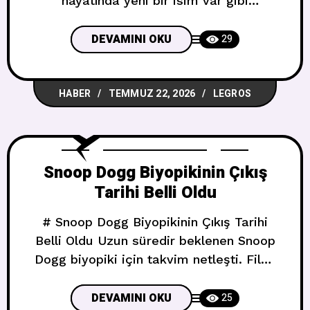
hayatında yeni bir isim var gibi
görünüyor. Ve bu kez merak edilen kişi
müzik ya da film dünyasından biri değil.
DEVAMINI OKU
29
## New York’ta Gizli Buluşmalar Haziran
ortasında popüler dedikodu hesabı
HABER
TEMMUZ 22, 2026
LEGROS
DeuxMoi, Olivia Rodrigo’nun New York’un
Clinton Hill semtinde kimliği bilinmeyen
bir erkekle birlikte restoranda çekilmiş
Snoop Dogg Biyopikinin Çıkış
Tarihi Belli Oldu
# Snoop Dogg Biyopikinin Çıkış Tarihi
Belli Oldu Uzun süredir beklenen Snoop
Dogg biyopiki için takvim netleşti. Film,
**6 Ağustos 2027**’de Universal
Pictures dağıtımıyla sinemalarda yerini
DEVAMINI OKU
25