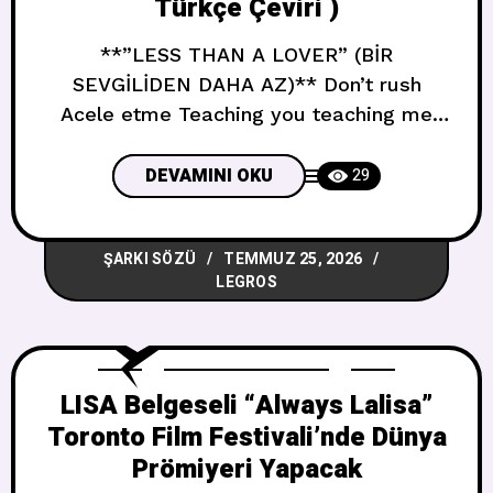
Türkçe Çeviri )
**”LESS THAN A LOVER” (BİR
SEVGİLİDEN DAHA AZ)** Don’t rush
Acele etme Teaching you teaching me
how to trust dont have to be undercover
Sana ve bana güvenmeyi öğretiyorum,
DEVAMINI OKU
29
gizli olmak zorunda değiliz Its just us
Sadece biziz Its more beautiful when we
ŞARKI SÖZÜ
TEMMUZ 25, 2026
open up and get to know each other
LEGROS
Açıldığımızda ve birbirimizi tanıdığımızda
LISA Belgeseli “Always Lalisa”
Toronto Film Festivali’nde Dünya
Prömiyeri Yapacak