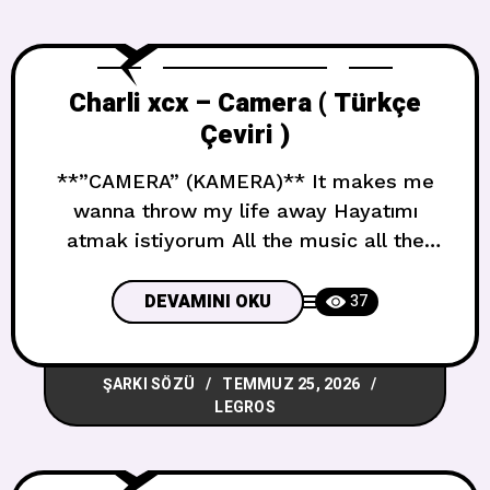
Charli xcx – Camera ( Türkçe
Çeviri )
**”CAMERA” (KAMERA)** It makes me
wanna throw my life away Hayatımı
atmak istiyorum All the music all the
people Tüm müzik, tüm insanlar Not a
single kiss goodbye Tek bir veda
DEVAMINI OKU
37
öpücüğü yok Your French exit chase the
stars Fransız usulü çıkışın, yıldızları
ŞARKI SÖZÜ
TEMMUZ 25, 2026
kovala Yeah the ones in your eyes Evet
LEGROS
gözlerindekileri But lets be