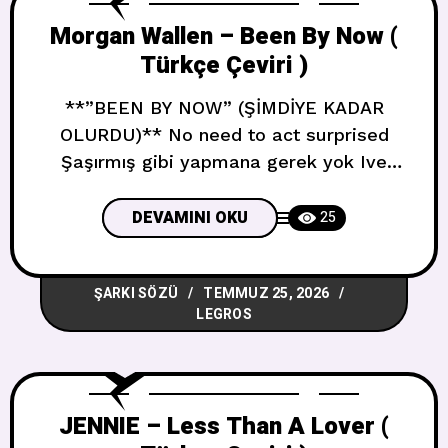
Morgan Wallen – Been By Now (
Türkçe Çeviri )
**”BEEN BY NOW” (ŞİMDİYE KADAR
OLURDU)** No need to act surprised
Şaşırmış gibi yapmana gerek yok Ive
seen it in your eyes Gözlerinde gördüm I
feel it when we lie here worlds apart
DEVAMINI OKU
25
Burada ayrı dünyalarda yatarken
hissediyorum Its easier to stay Kalmak
ŞARKI SÖZÜ
TEMMUZ 25, 2026
daha kolay Its easier to say Söylemek
LEGROS
daha kolay That theres gon
JENNIE – Less Than A Lover (