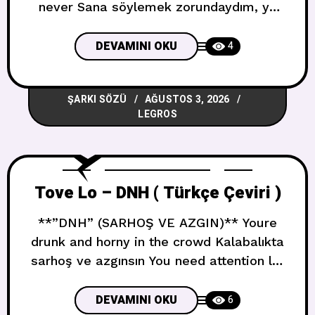
never Sana söylemek zorundaydım, ya
şimdi ya asla So much for closure I lost
composure Kapanıştan bu kadar,
DEVAMINI OKU
4
soğukkanlılığımı kaybettim I get the
message I learned my lesson Mesajı
ŞARKI SÖZÜ
AĞUSTOS 3, 2026
aldım, dersimi öğrendim Tried to correct
LEGROS
it I think I wrecked it Düzeltmeye
çalıştım,
Tove Lo – DNH ( Türkçe Çeviri )
**”DNH” (SARHOŞ VE AZGIN)** Youre
drunk and horny in the crowd Kalabalıkta
sarhoş ve azgınsın You need attention let
your tears come down İlgiye ihtiyacın var,
gözyaşların aksın Youre crying harder
DEVAMINI OKU
6