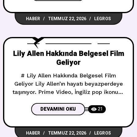
alacak. ## Başrolde Kim Var? Rap
efsanesini beyazperdede **Jonathan
HABER
TEMMUZ 22, 2026
LEGROS
Daviss** canlandıracak. 26 yaşındaki
oyuncu, Netflix dizisi **Outer
Banks**’teki Pope Heyward rolüyle
tanınıyor. Daviss daha önce **Do
Lily Allen Hakkında Belgesel Film
Revenge**’de Camila Mendes,
Geliyor
# Lily Allen Hakkında Belgesel Film
Geliyor Lily Allen’ın hayatı beyazperdeye
taşınıyor. Prime Video, İngiliz pop ikonuna
odaklanan uzun metrajlı bir belgesel film
hazırladığını duyurdu. ## MySpace
DEVAMINI OKU
21
Kraliçesi’nden Kültürel Güce Henüz
isimsiz olan belgesel, Allen’ın ilk
HABER
TEMMUZ 22, 2026
LEGROS
yıllarından 2025’te yayımlanan ve büyük