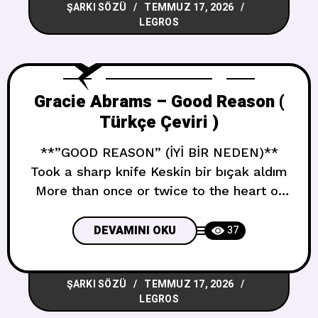
ŞARKI SÖZÜ
TEMMUZ 17, 2026
nobody talks
LEGROS
Gracie Abrams – Good Reason (
Türkçe Çeviri )
**”GOOD REASON” (İYİ BİR NEDEN)**
Took a sharp knife Keskin bir bıçak aldım
More than once or twice to the heart of
this Bunun kalbine bir ya da iki kereden
fazla And you threatened it Ve tehdit
DEVAMINI OKU
37
ettin Metaphorically accidentally Mecazi
olarak, kazara You called me your
ŞARKI SÖZÜ
TEMMUZ 17, 2026
everything Beni her şeyin diye çağırdın
LEGROS
And the