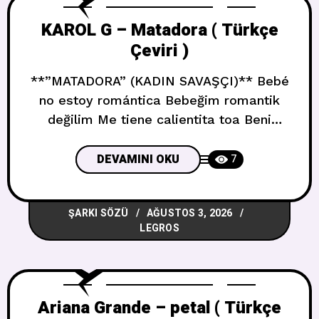
KAROL G – Matadora ( Türkçe
Çeviri )
**”MATADORA” (KADIN SAVAŞÇI)** Bebé
no estoy romántica Bebeğim romantik
değilim Me tiene calientita toa Beni
tamamen ısıttın Dejemo la plática
Konuşmayı bırakalım La ropa no se quita
DEVAMINI OKU
7
sola Kıyafetler kendi kendine çıkmaz Sin
panty soy simpática Külotsuz sempatik
ŞARKI SÖZÜ
AĞUSTOS 3, 2026
olurum También soy abusadora Aynı
LEGROS
zamanda zorba da olurum Yo tengo la
táctica Taktik bende Y no
Ariana Grande – petal ( Türkçe