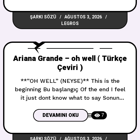
kick us out Daha çok ağlıyorsun, bizi
kovuyorsun Youre still my best friend
ŞARKI SÖZÜ
AĞUSTOS 3, 2026
when you ruin my night Gecemi
LEGROS
mahvettiğinde hâlâ en iyi arkadaşımsın
Ariana Grande – oh well ( Türkçe
Çeviri )
**”OH WELL” (NEYSE)** This is the
beginning Bu başlangıç Of the end I feel
it just dont know what to say Sonun
başlangıcı, hissediyorum ama ne
diyeceğimi bilmiyorum My dead ends are
DEVAMINI OKU
7
gathered around dressed as friends
Çıkmazlarım arkadaş gibi giyinmiş
ŞARKI SÖZÜ
AĞUSTOS 3, 2026
etrafımda toplandı Just so I dont get hurt