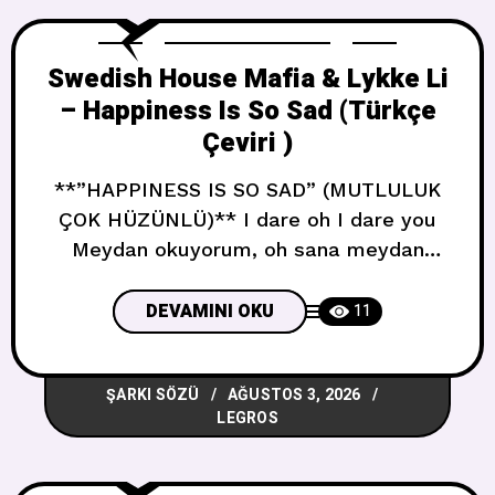
Swedish House Mafia & Lykke Li
– Happiness Is So Sad (Türkçe
Çeviri )
**”HAPPINESS IS SO SAD” (MUTLULUK
ÇOK HÜZÜNLÜ)** I dare oh I dare you
Meydan okuyorum, oh sana meydan
okuyorum Run away go I dare you Kaç
git, sana meydan okuyorum Tongue-tied
DEVAMINI OKU
11
what you hiding Dilin tutulmuş, ne
saklıyorsun One last drop of darkness
ŞARKI SÖZÜ
AĞUSTOS 3, 2026
Son bir damla karanlık Cant feel where
LEGROS
your heart is Kalbini nerede