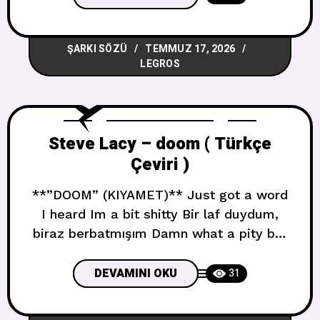
screw or two loose everybody can tell
Bir iki vida gevşek, herkes anlayabilir Is
ŞARKI SÖZÜ
TEMMUZ 17, 2026
your Lexapro working Lexapro’n çalışıyor
LEGROS
mu You havent called me in
Steve Lacy – doom ( Türkçe
Çeviri )
**”DOOM” (KIYAMET)** Just got a word
I heard Im a bit shitty Bir laf duydum,
biraz berbatmışım Damn what a pity but
I smell so pretty Kahretsin ne yazık ama
çok güzel kokuyorum Oh to be a villain
DEVAMINI OKU
31
living in sin city Oh günah şehrinde bir
kötü adam olmak Everybody does it but