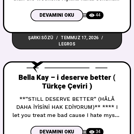
daha çok ihtiyacım var All night and day
Gece gündüz I need your touch more
DEVAMINI OKU
44
than the weekend Dokunuşuna hafta
sonundan daha çok ihtiyacım var I’m
ŞARKI SÖZÜ
TEMMUZ 17, 2026
wide awake, I’m wide awake Tamamen
LEGROS
uyanığım, tamamen uyanığım No
Bella Kay – i deserve better (
Türkçe Çeviri )
**”STILL DESERVE BETTER” (HÂLÂ
DAHA İYİSİNİ HAK EDİYORUM)** **** I
let you treat me bad cause I hate myself
Kötü davranmana izin verdim çünkü
kendimden nefret ediyorum Theres a
DEVAMINI OKU
34