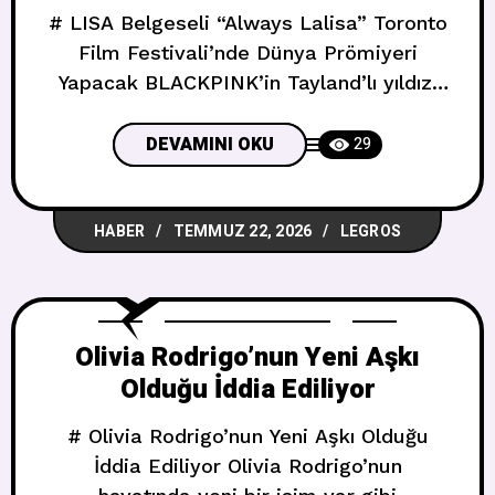
# LISA Belgeseli “Always Lalisa” Toronto
Film Festivali’nde Dünya Prömiyeri
Yapacak BLACKPINK’in Tayland’lı yıldızı
LISA, hem müzikte hem sinemada hem
de şimdi belgesel dünyasında adından
DEVAMINI OKU
29
söz ettiriyor. ## TIFF’te Büyük Gece
**Always Lalisa** adlı belgesel, Eylül
HABER
TEMMUZ 22, 2026
LEGROS
ayında düzenlenecek **51. Toronto
Uluslararası Film Festivali**’nde (TIFF)
dünya prömiyerini yapacak. **Sue Kim**
tarafından yönetilen film, bir yıl boyunca
Olivia Rodrigo’nun Yeni Aşkı
Olduğu İddia Ediliyor
# Olivia Rodrigo’nun Yeni Aşkı Olduğu
İddia Ediliyor Olivia Rodrigo’nun