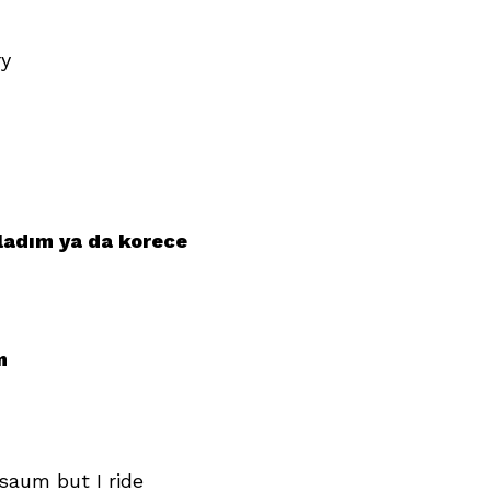
ry
ladım ya da korece
m
saum but I ride