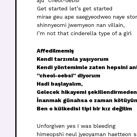
aju “cheol-oebsi”
Get started let’s get started
mirae geu ape saegyeodweo naye sto
shinnyeomi jwemyeon nan villain,
I’m not that cinderella type of a girl
Affedilmemiş
Kendi tarzımla yaşıyorum
Kendi yöntemimle zaten hepsini an
”cheol-oebsi” diyorum
Hadi başlayalım,
Gelecek hikayemi şekillendirmeden
İnanmak günahsa o zaman kötüyü
Ben o külkedisi tipi bir kız değilim
Unforgiven yes I was bleeding
himeopshi neul jyeoyaman haetteon s