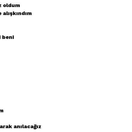
ız oldum
 alışkındım
i beni
im
arak anılacağız