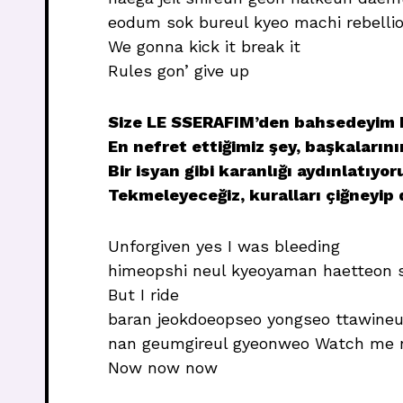
eodum sok bureul kyeo machi rebelli
We gonna kick it break it
Rules gon’ give up
Size LE SSERAFIM’den bahsedeyim 
En nefret ettiğimiz şey, başkalarını
Bir isyan gibi karanlığı aydınlatıyor
Tekmeleyeceğiz, kuralları çiğneyip 
Unforgiven yes I was bleeding
himeopshi neul kyeoyaman haetteon
But I ride
baran jeokdoeopseo yongseo ttawine
nan geumgireul gyeonweo Watch me
Now now now