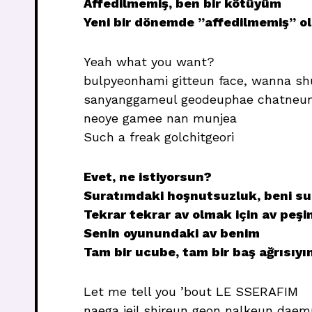
Affedilmemiş, ben bir kötüyüm
Yeni bir dönemde ”affedilmemiş” ol
Yeah what you want?
bulpyeonhami gitteun face, wanna s
sanyanggameul geodeuphae chatneun
neoye gamee nan munjea
Such a freak golchitgeori
Evet, ne istiyorsun?
Suratımdaki hoşnutsuzluk, beni s
Tekrar tekrar av olmak için av peşi
Senin oyunundaki av benim
Tam bir ucube, tam bir baş ağrısıyı
Let me tell you ’bout LE SSERAFIM
naega jeil shireun geon nalkeun daem