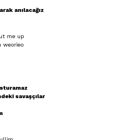
arak anılacağız
hut me up
 weorieo
usturamaz
ndeki savaşçılar
m
ullim