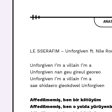
ANA
LE SSERAFIM – Unforgiven ft. Nile Ro
Unforgiven I’m a villain I’m a
Unforgiven nan geu gireul georeo
Unforgiven I’m a villain I’m a
sae shidaero gieokdwel Unforgiven
Affedilmemiş, ben bir kötüyüm
Affedilmemiş, ben o yolda yürüyen