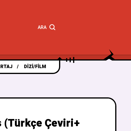
ARA
RTAJ
DIZI/FILM
 (Türkçe Çeviri+