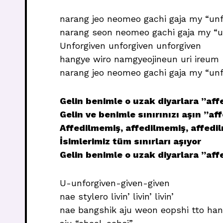
narang jeo neomeo gachi gaja my “unfo
narang seon neomeo gachi gaja my “u
Unforgiven unforgiven unforgiven
hangye wiro namgyeojineun uri ireum
narang jeo neomeo gachi gaja my “unfo
Gelin benimle o uzak diyarlara ”aff
Gelin ve benimle sınırınızı aşın ”a
Affedilmemiş, affedilmemiş, affedi
İsimlerimiz tüm sınırları aşıyor
Gelin benimle o uzak diyarlara ”aff
U-unforgiven-given-given
nae stylero livin’ livin’ livin’
nae bangshik aju weon eopshi tto ha