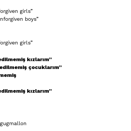
rgiven girls”
nforgiven boys”
rgiven girls”
edilmemiş kızlarım”
ffedilmemiş çocuklarım”
lmemiş
edilmemiş kızlarım”
ngugmallon