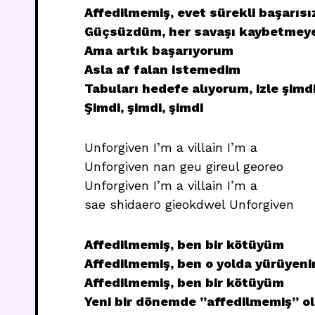
Affedilmemiş, evet sürekli başarıs
Güçsüzdüm, her savaşı kaybetmeye
Ama artık başarıyorum
Asla af falan istemedim
Tabuları hedefe alıyorum, izle şimd
Şimdi, şimdi, şimdi
Unforgiven I’m a villain I’m a
Unforgiven nan geu gireul georeo
Unforgiven I’m a villain I’m a
sae shidaero gieokdwel Unforgiven
Affedilmemiş, ben bir kötüyüm
Affedilmemiş, ben o yolda yürüyen
Affedilmemiş, ben bir kötüyüm
Yeni bir dönemde ”affedilmemiş” ol