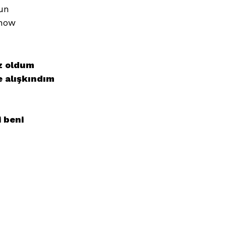
un
 now
ız oldum
 alışkındım
i beni