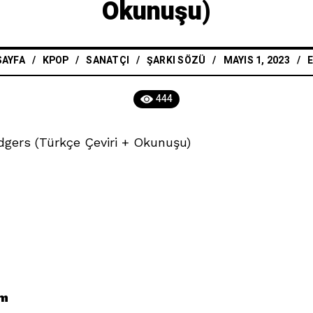
Okunuşu)
SAYFA
/
KPOP
/
SANATÇI
/
ŞARKI SÖZÜ
MAYIS 1, 2023
444
dgers (Türkçe Çeviri + Okunuşu)
im