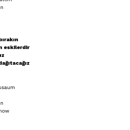
on
bırakın
n eskilerdir
uz
dağıtacağız
 ssaum
un
 now