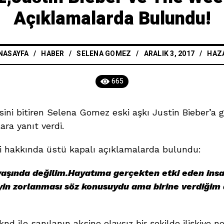
Açıklamalarda Bulundu!
NASAYFA
/
HABER
/
SELENA GOMEZ
ARALIK 3, 2017
HAZ
665
şkisini bitiren Selena Gomez eski aşkı Justin Bieber’
ra yanıt verdi.
i hakkında üstü kapalı açıklamalarda bulundu:
 yaşında değilim.Hayatıma gerçekten etki eden ins
yin zorlanması söz konusuydu ama birine verdiğim
nd ile sanılanın aksine olaysız bir şekilde ilişkiye n