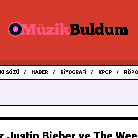
KI SÖZÜ
HABER
BIYOGRAFI
KPOP
RÖPO
,Justin Bieber ve The We