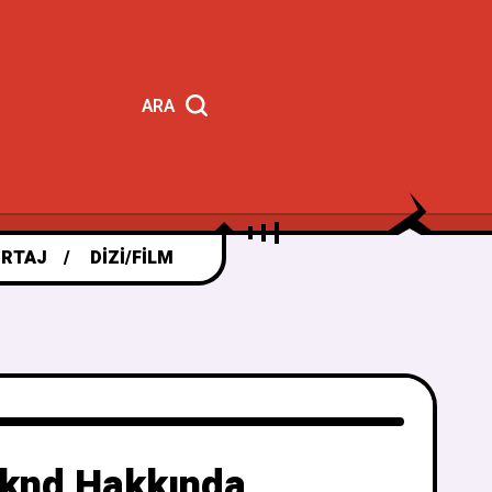
ARA
RTAJ
DIZI/FILM
eknd Hakkında