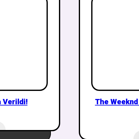
 Verildi!
The Weeknd -