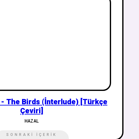
 The Birds (İnterlude) [Türkçe
Çeviri]
HAZAL
SONRAKI İÇERIK