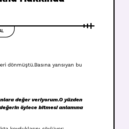
AL
a geri dönmüştü.Basına yansıyan bu
anlara değer veriyorum.O yüzden
 değerin öylece bitmesi anlamına
okta koyduklarını söylüyor: