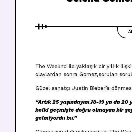
A
The Weeknd ile yaklaşık bir yıllık ili
olaylardan sonra Gomez,sorulan sorula
Güzel sanatçı Justin Bieber’a dönmes
“Artık 25 yaşındayım.18-19 ya da 20
belki geçmişte doğru olmayan bir şe
gelmiyordu bu.”
Gomez,ayrıldığı eski sevgilisi The Week