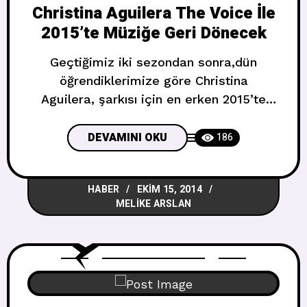
Christina Aguilera The Voice İle
2015’te Müziğe Geri Dönecek
Geçtiğimiz iki sezondan sonra,dün
öğrendiklerimize göre Christina
Aguilera, şarkısı için en erken 2015’te
çıkacağını tahmin ediyor.Ama O sadece
televizyona dönmeyecek,ayrıca müziğe
DEVAMINI OKU
186
de geri dönüş yapacak. Attığı bir tweet de
bunu vurguluyor: Yeni bebek,yeni
HABER
EKIM 15, 2014
müzik,NBCTheVoice’un yeni sezonu.Ateş
MELIKE ARSLAN
ve eğlenceyi getirin,2015’i beklemeyin !
Ayrıca Fire and fun adlı bir şarkı da
albümü görebileceğimiz anlamına geliyor.