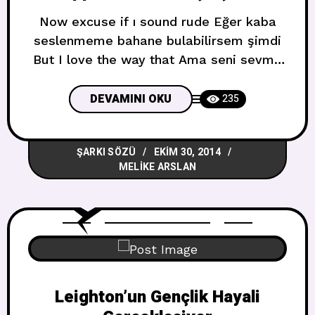
Now excuse if ı sound rude Eğer kaba
seslenmeme bahane bulabilirsem şimdi
But I love the way that Ama seni sevme
yolum bu You move and I see me all over
you now Sen hareket edersin ve seni
DEVAMINI OKU
235
baştan görürüm Baby when I look in your
eyes Bebeğim gözlerine baktığımda
ŞARKI SÖZÜ
EKIM 30, 2014
There’s no way that ı
MELIKE ARSLAN
Leighton’un Gençlik Hayali