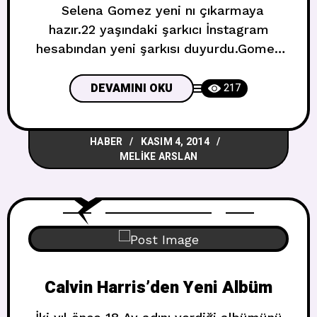
Selena Gomez yeni nı çıkarmaya
hazır.22 yaşındaki şarkıcı İnstagram
hesabından yeni şarkısı duyurdu.Gomez
stüdyo kayıtlı bir fotoğraf
gönderdi.Şarkısında kendi hikayesini
DEVAMINI OKU
217
anlatacak gibi görünüyor. Yayınladığı
fotoğrafa da şu yorumu yazdı :’Son bir
HABER
KASIM 4, 2014
kez dinlediğimde,en çok benim
MELIKE ARSLAN
yılım,benim sesim olduğunu
düşündüm.Bir yıl sonra hazır
olacak.Sanırım bunu paylaşmanın
zamanı.#November ‘.
Calvin Harris’den Yeni Albüm