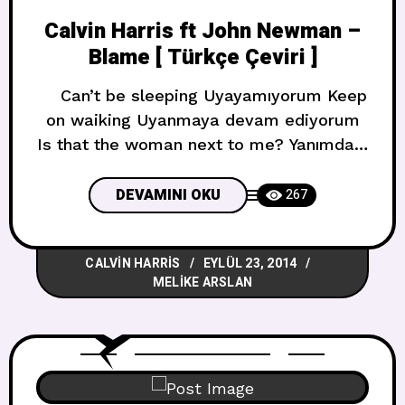
Calvin Harris ft John Newman –
Blame [ Türkçe Çeviri ]
Can’t be sleeping Uyayamıyorum Keep
on waiking Uyanmaya devam ediyorum
Is that the woman next to me? Yanımdaki
kadın mı ? Guilt is burning Suçluluk
yanıyor Inside I’m hurting İçimi açıtıyor
DEVAMINI OKU
267
This ain’t a feeling I can keep Bu
koruyabildiğim bir duygu değil So blame
CALVIN HARRIS
EYLÜL 23, 2014
on the night (Chorus-Nakarat) Bu yüzden
MELIKE ARSLAN
geceyi