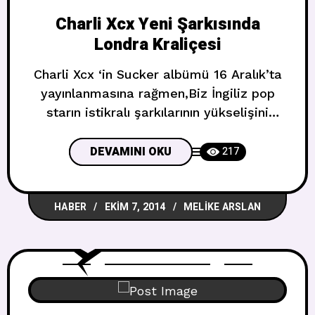
Charli Xcx Yeni Şarkısında
Londra Kraliçesi
Charli Xcx ‘in Sucker albümü 16 Aralık’ta
yayınlanmasına rağmen,Biz İngiliz pop
starın istikralı şarkılarının yükselişini
görmekteyiz.Iggy Izelae’ın Fancy’siyle
,kendi şarkıları olan Boom boom clap ve
DEVAMINI OKU
217
Break the rules ile yakaladığı başarıyı
düşündürmek istedi ve biz Sucker’dan
HABER
EKIM 7, 2014
MELIKE ARSLAN
Londora Kraliçe’sini sinsice göz atarak
bu düşünceyi kanıtladığını ispatladık.
Rolling Stone dergisindeki bir
röpartajında,Charlie şarkının Justin Raisen
tarafından yazıldığını