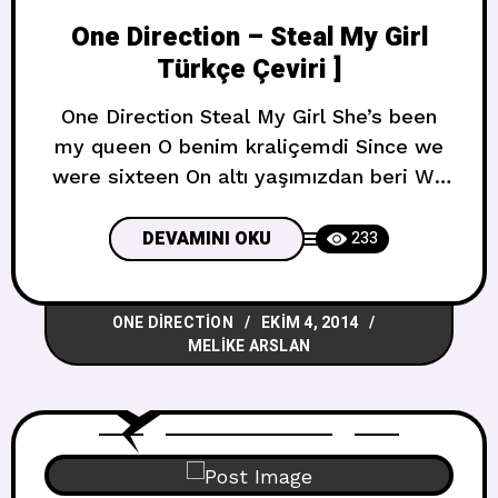
One Direction – Steal My Girl
Türkçe Çeviri ]
One Direction Steal My Girl She’s been
my queen O benim kraliçemdi Since we
were sixteen On altı yaşımızdan beri We
want the same things, Aynı şeyleri isteriz
We dream the same dreams, Aynı
DEVAMINI OKU
233
hayalleri kurarız Alright(alright) Tamamdır
I got it all Hepsini hallettim Cause she
ONE DIRECTION
EKIM 4, 2014
is the one Nedeni onun tek
MELIKE ARSLAN