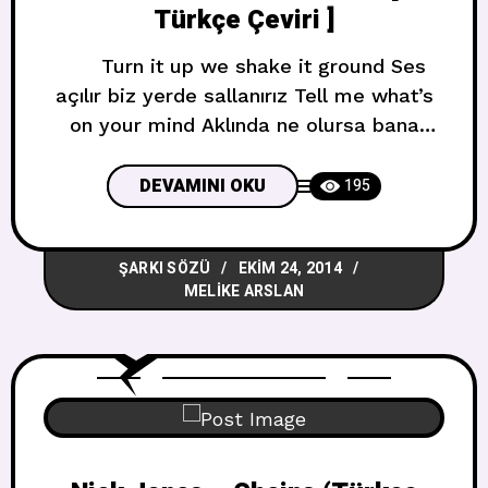
Türkçe Çeviri ]
Turn it up we shake it ground Ses
açılır biz yerde sallanırız Tell me what’s
on your mind Aklında ne olursa bana
söyle Come on now don’t be shy Şimdi
gel utanma This is perfect time (x2)
DEVAMINI OKU
195
Mükemmel zaman Ok we down this
empty house (NAKARAT) Tamam boş
ŞARKI SÖZÜ
EKIM 24, 2014
evin aşağısındayız Hit
MELIKE ARSLAN