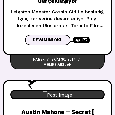
Gerçekleşiyor
Leighton Meester Gossip Girl ile başladığı
ilginç kariyerine devam ediyor.Bu yıl
düzenlenen Uluslararası Toronto Film
Festivali’nde gösterilen The
Judge(Yargıç) ile açılışı yaptı.Ayrıca Of
DEVAMINI OKU
177
Mice And Men konulu Broadway
sahnesinde James Franco ve Chris
HABER
EKIM 30, 2014
O’Dowd ile damga vurdu. Son albümü
MELIKE ARSLAN
Heartstrings (kalp dizeleri) İtunes’ de
yayınlandı.Bazıları için Leighton genç
televizyon şovlarında ün kazandığını
söylüyor.Filmler ve şovlarda
Austin Mahone – Secret [