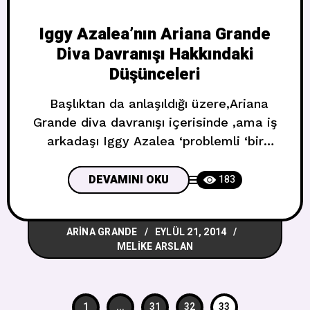
Iggy Azalea’nın Ariana Grande
Diva Davranışı Hakkındaki
Düşünceleri
Başlıktan da anlaşıldığı üzere,Ariana
Grande diva davranışı içerisinde ,ama iş
arkadaşı Iggy Azalea ‘problemli ‘bir
davranışı olduğunu düşünmüyor. Süslü
repçi Cumartesi gecesi iheart Radio
DEVAMINI OKU
183
Müzik Festivali’nin sahne arkasında
‘O bence çok hoştu’ dedi.’O tatlı,kurnaz
ARINA GRANDE
EYLÜL 21, 2014
bir kız.’O bir maytap,belki yanlış
MELIKE ARSLAN
anlaşılabilir ama bence O çok ,çok iyi
kalpli biridir ‘ diye ekledi. Son
dedikodular 21 yaşındaki Grande’nin
1
...
31
32
33
gerçekten