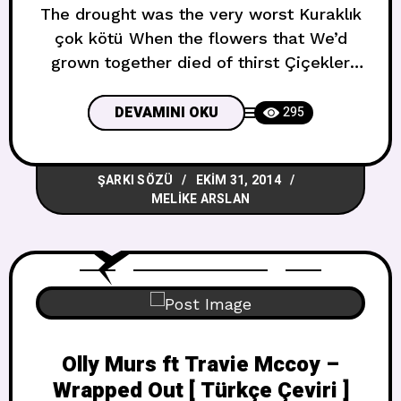
The drought was the very worst Kuraklık
çok kötü When the flowers that We’d
grown together died of thirst Çiçekler
olduğunda biz ölümün susuzluğunu
birlikte yetiştirmiş olacağız It was
DEVAMINI OKU
295
months ,and months of back and forth
Aylar ve geride ve ilerideki aylar geçti
ŞARKI SÖZÜ
EKIM 31, 2014
You’re still all over me like I wine -
MELIKE ARSLAN
stained dress Sen hala şarap
Olly Murs ft Travie Mccoy –
Wrapped Out [ Türkçe Çeviri ]