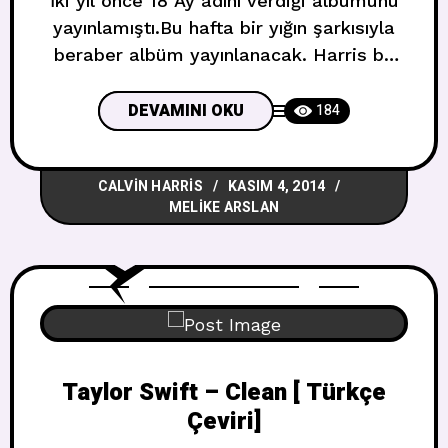
İki yıl önce 18 Ay adını verdiği albümünü
yayınlamıştı.Bu hafta bir yığın şarkısıyla
beraber albüm yayınlanacak. Harris bu
albümde Haim,Ellie Goulding,Big
Sean,Gwen Stefani,Tinashe ve Firebatz
DEVAMINI OKU
184
ile çalıştı.Albümden ilk single da John
Newman ile yapmış olduğu Blame düeti
CALVIN HARRIS
KASIM 4, 2014
idi.Albümün ismi ise Motion.(Hareket)
MELIKE ARSLAN
Taylor Swift – Clean [ Türkçe
Çeviri]