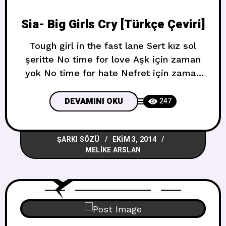
Sia- Big Girls Cry [Türkçe Çeviri]
Tough girl in the fast lane Sert kız sol
şeritte No time for love Aşk için zaman
yok No time for hate Nefret için zaman
yok No drama Drama yok No time for
games Oyunlar için zaman yok Tough girl
DEVAMINI OKU
247
whose soul ashes Sert kızın ruh külleri I
come home Eve geliyorum On my own
ŞARKI SÖZÜ
EKIM 3, 2014
MELIKE ARSLAN