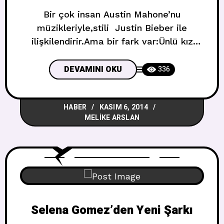
Bir çok insan Austin Mahone’nu
müzikleriyle,stili Justin Bieber ile
ilişkilendirir.Ama bir fark var:Ünlü kız
arkadaşlar. Mahone X Factor
yarışmasındaki Fifth Harmony grubunun
DEVAMINI OKU
336
üyelerinden olan 17 yaşında Camile
Cabello ile çıkıyor.Gerçekte Cabello ilk
HABER
KASIM 6, 2014
zamanlar 5H on Watch What Happens
MELIKE ARSLAN
Live! Host Andy Cohen programında
romantik olarak görülmediği ama
bayanlara aşkları hakkındaki sorular
sorulduğunda onlardan hiç biri erkek grup
Selena Gomez’den Yeni Şarkı