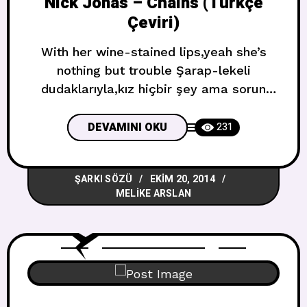
Nick Jonas – Chains (Türkçe
Çeviri)
With her wine-stained lips,yeah she’s
nothing but trouble Şarap-lekeli
dudaklarıyla,kız hiçbir şey ama sorun
Cold to the touch but she’s warm as a
devil Dokunduğunda soğuk ama o şeytan
DEVAMINI OKU
231
gibi sıcak I gave my all heart but she
wanted my soul Ben tüm kalbimi verdim
ŞARKI SÖZÜ
EKIM 20, 2014
ama o ruhumu istedi She takes ’till I
MELIKE ARSLAN