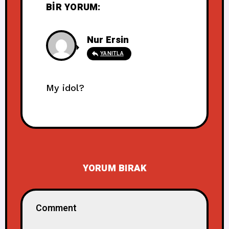
BIR YORUM:
Nur Ersin
YANITLA
My idol?
YORUM BIRAK