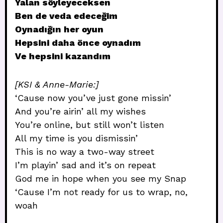
Yalan söyleyeceksen
Ben de veda edeceğim
Oynadığın her oyun
Hepsini daha önce oynadım
Ve hepsini kazandım
[KSI & Anne-Marie:]
‘Cause now you’ve just gone missin’
And you’re airin’ all my wishes
You’re online, but still won’t listen
All my time is you dismissin’
This is no way a two-way street
I’m playin’ sad and it’s on repeat
God me in hope when you see my Snap
‘Cause I’m not ready for us to wrap, no,
woah