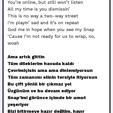
You’re online, but still won’t listen
All my time is you dismissin’
This is no way a two-way street
I’m playin’ sad and it’s on repeat
God me in hope when you see my Snap
‘Cause I’m not ready for us to wrap, no,
woah
Ama artık gittin
Tüm dileklerim havada kaldı
Çevrimiçisin ama ama dinlemiyorsun
Tüm zamanımı elinin tersiyle itiyorsun
Bu çift yönlü bir çıkmaz yol
Üzgünüm ve bu devam ediyor
Snap’imi görünce içimde bir umut
yeşeriyor
Bizi bitirmeye hazır değilim, hayır