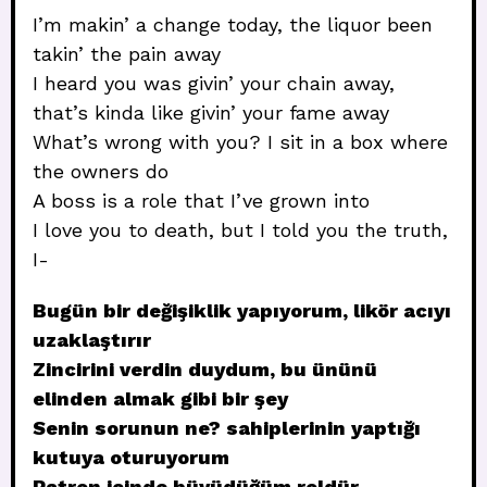
I’m makin’ a change today, the liquor been
takin’ the pain away
I heard you was givin’ your chain away,
that’s kinda like givin’ your fame away
What’s wrong with you? I sit in a box where
the owners do
A boss is a role that I’ve grown into
I love you to death, but I told you the truth,
I-
Bugün bir değişiklik yapıyorum, likör acıyı
uzaklaştırır
Zincirini verdin duydum, bu ününü
elinden almak gibi bir şey
Senin sorunun ne? sahiplerinin yaptığı
kutuya oturuyorum
Patron içinde büyüdüğüm roldür