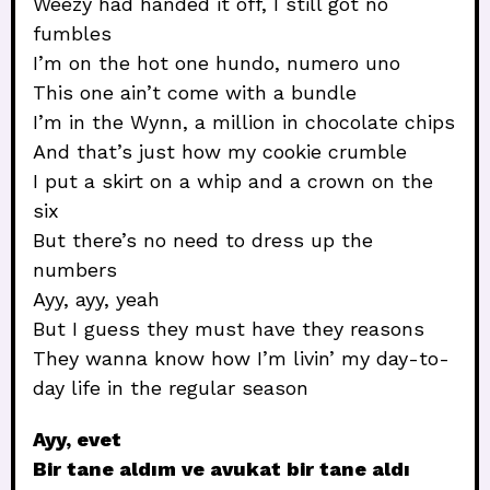
Weezy had handed it off, I still got no
fumbles
I’m on the hot one hundo, numero uno
This one ain’t come with a bundle
I’m in the Wynn, a million in chocolate chips
And that’s just how my cookie crumble
I put a skirt on a whip and a crown on the
six
But there’s no need to dress up the
numbers
Ayy, ayy, yeah
But I guess they must have they reasons
They wanna know how I’m livin’ my day-to-
day life in the regular season
Ayy, evet
Bir tane aldım ve avukat bir tane aldı