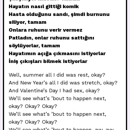
Hayatın nasıl gittiği komik
Hasta olduğunu sandı, şimdi burnunu
siliyor, tamam
Onlara ruhunu verir vermez
Patladın, onlar ruhunu sattığını
söylüyorlar, tamam
Hayatımın açığa çıkmasını istiyorlar
İniş çıkışları bilmek istiyorlar
Well, summer all I did was rest, okay?
And New Year’s all I did was stretch, okay?
And Valentine’s Day I had sex, okay?
We’ll see what’s ’bout to happen next,
okay? Okay? Okay?
We’ll see what’s ’bout to happen next,
okay? Okay? Okay?
We’ll see what’s ’bout to happen, ayy, ayy