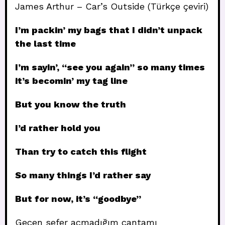
James Arthur – Car’s Outside (Türkçe çeviri)
I’m packin’ my bags that I didn’t unpack
the last time
I’m sayin’, “see you again” so many times
it’s becomin’ my tag line
But you know the truth
I’d rather hold you
Than try to catch this flight
So many things I’d rather say
But for now, it’s “goodbye”
Geçen sefer açmadığım çantamı