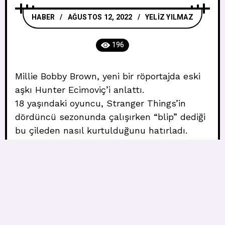
HABER
AĞUSTOS 12, 2022
YELIZ YILMAZ
196
Millie Bobby Brown, yeni bir röportajda eski
aşkı Hunter Ecimoviç’i anlattı.
18 yaşındaki oyuncu, Stranger Things’in
dördüncü sezonunda çalışırken “blip” dediği
bu çileden nasıl kurtulduğunu hatırladı.
Allure dergisine “Kendimi çok savunmasız
hissettim” dedi. “Ayrıca setteki hiç kimse
bunu yaşadığımı bilmiyordu. Bu yüzden,
bununla kendim başa çıkabilmek ve başka
kimsenin bilmediği güzel bir şeydi. Tüm
dünya öğrendiğinde daha zordu.”