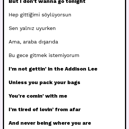
But I don’t wanna go tonight
Hep gittiğimi söylüyorsun
Sen yalnız uyurken
Ama, araba dışarıda
Bu gece gitmek istemiyorum
I’m not gettin’ in the Addison Lee
Unless you pack your bags
You’re comin’ with me
I’m tired of lovin’ from afar
And never being where you are