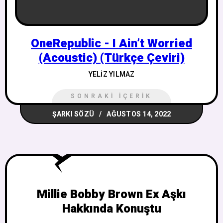
OneRepublic - I Ain’t Worried
(Acoustic) (Türkçe Çeviri)
YELIZ YILMAZ
SONRAKI İÇERIK
ŞARKI SÖZÜ
AĞUSTOS 14, 2022
Millie Bobby Brown Ex Aşkı
Hakkında Konuştu