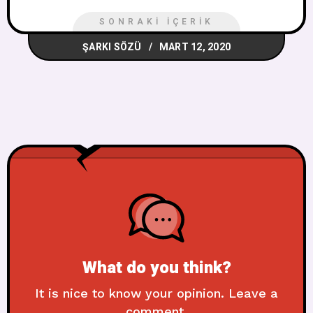
SONRAKI İÇERIK
ŞARKI SÖZÜ
MART 12, 2020
What do you think?
It is nice to know your opinion. Leave a
comment.