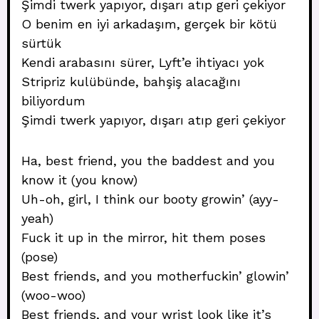
Şimdi twerk yapıyor, dışarı atıp geri çekiyor
O benim en iyi arkadaşım, gerçek bir kötü
sürtük
Kendi arabasını sürer, Lyft’e ihtiyacı yok
Stripriz kulübünde, bahşiş alacağını
biliyordum
Şimdi twerk yapıyor, dışarı atıp geri çekiyor
Ha, best friend, you the baddest and you
know it (you know)
Uh-oh, girl, I think our booty growin’ (ayy-
yeah)
Fuck it up in the mirror, hit them poses
(pose)
Best friends, and you motherfuckin’ glowin’
(woo-woo)
Best friends, and your wrist look like it’s