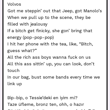
Volvos
Got me steppin’ out that Jeep, got Manolo’s
When we pull up to the scene, they be
filled with jealousy
If a bitch get finicky, she gon’ bring that
energy (pop-pop-pop)
I hit her phone with the tea, like, “Bitch,
guess what?”
All the rich ass boys wanna fuck on us
All this ass sittin’ up, you can look, don’t
touch
In our bag, bust some bands every time we
link up
Bip-bip, o Tessie’deki en iyim mi?
Taze üfleme, bronz ten, ohh, o hazır