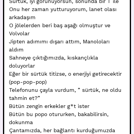
Sürtük, iyi görünüyorsun, sonunda bir T ile
Onu her zaman yutturuyorum, lanet olası
arkadaşım
O jölelerden beri baş aşağı olmuştur ve
Volvolar
Jipten adımımı dışarı attım, Manoloları
aldım
Sahneye çıktığımızda, kıskançlıkla
doluyorlar
Eğer bir sürtük titizse, o enerjiyi getirecektir
(pop-pop-pop)
Telefonunu çayla vurdum, ” sürtük, ne oldu
tahmin et?”
Bütün zengin erkekler g*t ister
Bütün bu popo otururken, bakabilirsin,
dokunma
Çantamızda, her bağlantı kurduğumuzda