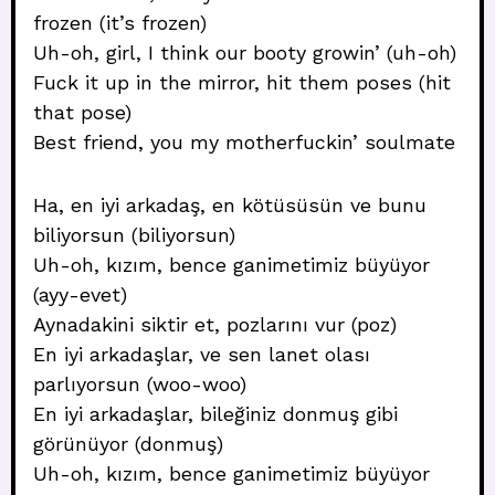
frozen (it’s frozen)
Uh-oh, girl, I think our booty growin’ (uh-oh)
Fuck it up in the mirror, hit them poses (hit
that pose)
Best friend, you my motherfuckin’ soulmate
Ha, en iyi arkadaş, en kötüsüsün ve bunu
biliyorsun (biliyorsun)
Uh-oh, kızım, bence ganimetimiz büyüyor
(ayy-evet)
Aynadakini siktir et, pozlarını vur (poz)
En iyi arkadaşlar, ve sen lanet olası
parlıyorsun (woo-woo)
En iyi arkadaşlar, bileğiniz donmuş gibi
görünüyor (donmuş)
Uh-oh, kızım, bence ganimetimiz büyüyor