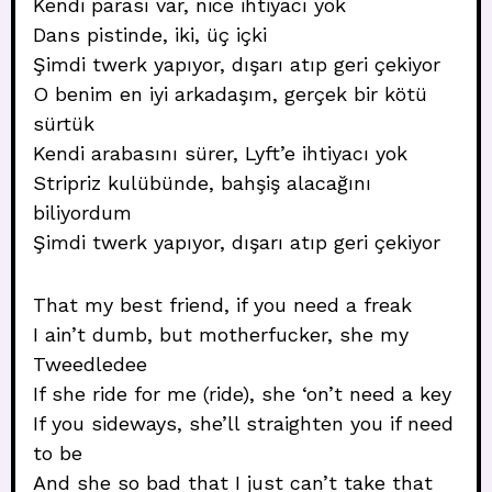
Kendi parası var, nice ihtiyacı yok
Dans pistinde, iki, üç içki
Şimdi twerk yapıyor, dışarı atıp geri çekiyor
O benim en iyi arkadaşım, gerçek bir kötü
sürtük
Kendi arabasını sürer, Lyft’e ihtiyacı yok
Stripriz kulübünde, bahşiş alacağını
biliyordum
Şimdi twerk yapıyor, dışarı atıp geri çekiyor
That my best friend, if you need a freak
I ain’t dumb, but motherfucker, she my
Tweedledee
If she ride for me (ride), she ‘on’t need a key
If you sideways, she’ll straighten you if need
to be
And she so bad that I just can’t take that