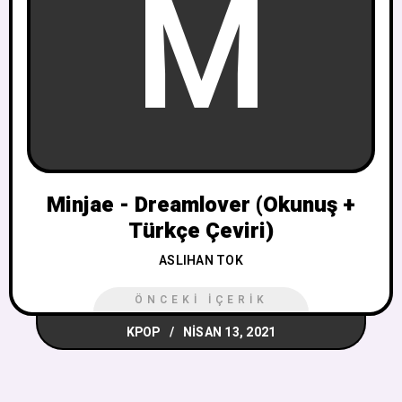
M
Minjae - Dreamlover (Okunuş +
Türkçe Çeviri)
ASLIHAN TOK
ÖNCEKI İÇERIK
KPOP
NISAN 13, 2021