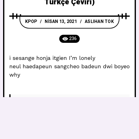
Türkçe Çeviri)
KPOP
NISAN 13, 2021
ASLIHAN TOK
236
i sesange honja itgien I’m lonely
neul haedapeun sangcheo badeun dwi boyeo
why
Bu dünyada yalnız kalmak için 
çok yalnızım

Her zaman incindikten sonra ce
vabın farkına varıyorum, neden