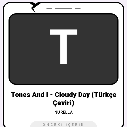
T
Tones And I - Cloudy Day (Türkçe
Çeviri)
NURELLA
ÖNCEKI İÇERIK