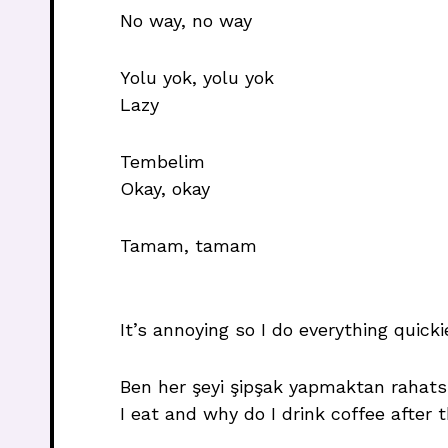
No way, no way
Yolu yok, yolu yok
Lazy
Tembelim
Okay, okay
Tamam, tamam
It’s annoying so I do everything quicki
Ben her şeyi şipşak yapmaktan rahats
I eat and why do I drink coffee after 