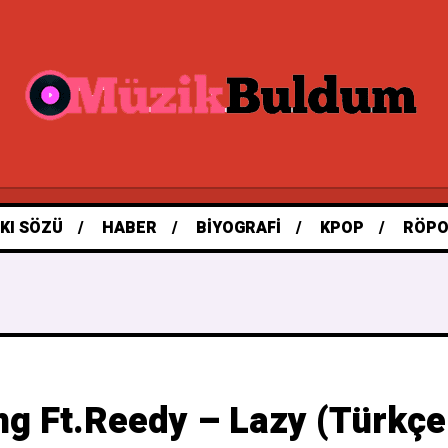
KI SÖZÜ
HABER
BIYOGRAFI
KPOP
RÖPO
g Ft.Reedy – Lazy (Türkçe 