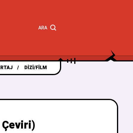
ARA
RTAJ
DIZI/FILM
Çeviri)