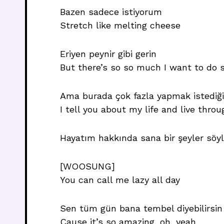
Bazen sadece istiyorum
Stretch like melting cheese
Eriyen peynir gibi gerin
But there’s so so much I want to do s
Ama burada çok fazla yapmak istediğ
I tell you about my life and live thro
Hayatım hakkında sana bir şeyler söyl
[WOOSUNG]
You can call me lazy all day
Sen tüm gün bana tembel diyebilirsin
Cause it’s so amazing, oh, yeah