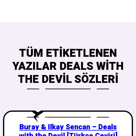
TÜM ETIKETLENEN
YAZILAR DEALS WITH
THE DEVIL SÖZLERI
Buray & Ilkay Sencan – Deals
with the Devil [Türkçe Çeviri]