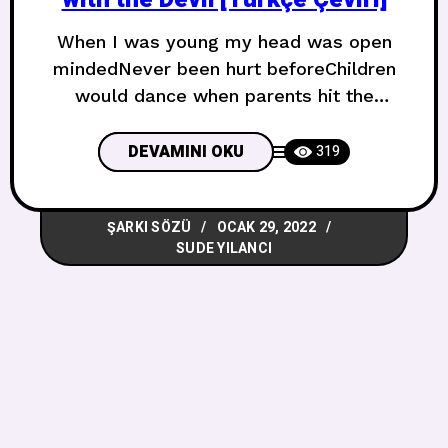
When I was young my head was open
mindedNever been hurt beforeChildren
would dance when parents hit the
bottleEveryone bad for sure Gençken
kafam yeni fikirlere açıktı,Daha önce hiç
DEVAMINI OKU
319
incinmemiştim.Ebeveynleri kafayı
bulduğunda çocuklar dans ederdi,Herkes
ŞARKI SÖZÜ
OCAK 29, 2022
elbette kötüydü. Cause I could never go
SUDE YILANCI
forever run forever never be you, ohIf I
could ever, live forever, love