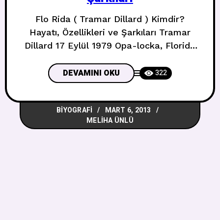
Flo Rida ( Tramar Dillard ) Kimdir?
Hayatı, Özellikleri ve Şarkıları Tramar
Dillard 17 Eylül 1979 Opa-locka, Florida
doğumlu.sahne adıyla Flo Rida
(pronounced /ˌfloʊ ˈraɪdə/, Florida
DEVAMINI OKU
322
kelimesinden), ABD’li rapçi. Gençlik
yıllarında yerel rap grubu 2 Live Crew ile
BIYOGRAFI
MART 6, 2013
birlikte turneye çıktı. Sonraki yıllarda
MELIHA ÜNLÜ
birçok popüler rap mixtape’inde ve
stüdyo albümüne konuk oldu. Mail on
Sunday,