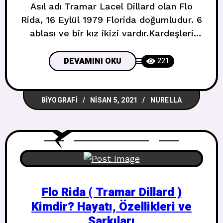
Asıl adı Tramar Lacel Dillard olan Flo
Rida, 16 Eylül 1979 Florida doğumludur. 6
ablası ve bir kız ikizi vardır.Kardeşleri
çeşitli gruplarda vokallik yapmıştır. 9.
sınıfta, bir rap grubuna katılmıştır. İleriki
DEVAMINI OKU
221
yıllarda başarılara imza atan Flo Rida,
başarısına rağmen çeşitli müzik şirketleri
BIYOGRAFI
NISAN 5, 2021
NURELLA
tarafından reddedilmiştir.Müziğin yanı
sıra, üniversitede Uluslararası İlişkiler
okumuştur. O sırada bir müzik
şirketinden
Flo Rida ( Tramar Dillard )
Kimdir? Hayatı, Özellikleri ve
Şarkıları