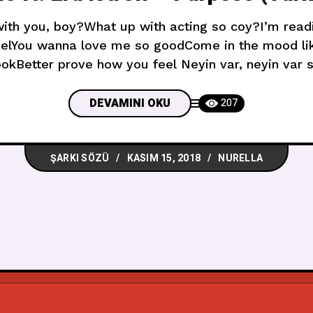
ith you, boy?What up with acting so coy?I’m readi
eelYou wanna love me so goodCome in the mood lik
okBetter prove how you feel Neyin var, neyin var
bu kadar çekingen davranıyorsun?Seni
DEVAMINI OKU
207
ŞARKI SÖZÜ
KASIM 15, 2018
NURELLA