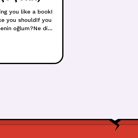
ng you like a bookI
e you shouldIf you
 senin oğlum?Ne diye