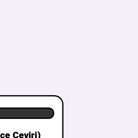
çe Çeviri)