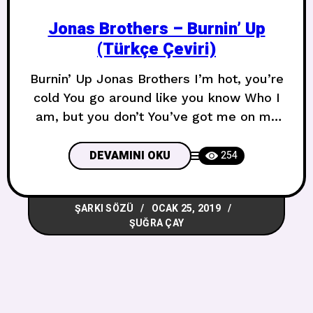
Jonas Brothers – Burnin’ Up
(Türkçe Çeviri)
Burnin’ Up Jonas Brothers I’m hot, you’re
cold You go around like you know Who I
am, but you don’t You’ve got me on my
toes Ben sıcağım, sen soğuksun Etrafı
biliyormuş gibi dolaşıyorsun Ben benim
DEVAMINI OKU
254
ama sen değilsin Tamamen bana
sahipsin I’m slipping into the lava And
ŞARKI SÖZÜ
OCAK 25, 2019
I’m trying keep from going under Baby,
ŞUĞRA ÇAY