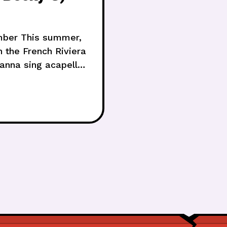
cember This summer,
n the French Riviera
wanna sing acapella