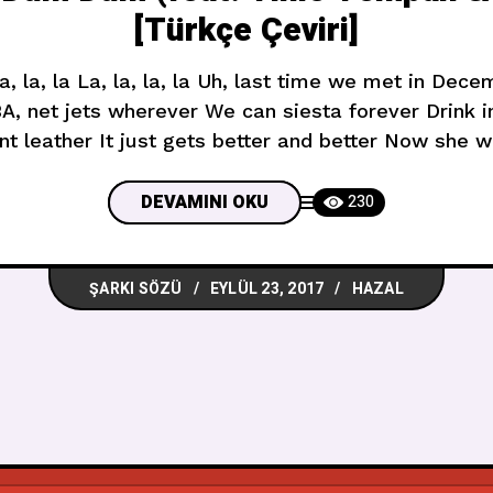
[Türkçe Çeviri]
 la, la, la La, la, la, la Uh, last time we met in De
BA, net jets wherever We can siesta forever Drink i
nt leather It just gets better and better Now she 
Ah,en son
DEVAMINI OKU
230
ŞARKI SÖZÜ
EYLÜL 23, 2017
HAZAL