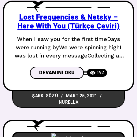
Lost Frequencies & Netsky –
Here With You (Türkçe Çeviri)
When I saw you for the first timeDays
were running byWe were spinning highI
was lost in every messageCollecting all
your different piecesFelt like a
secretWhen I saw you for the second
DEVAMINI OKU
192
timePain slowly dries, love lost its
prideBe careful as you leaveSeni ilk kez
ŞARKI SÖZÜ
MART 25, 2021
gördüğümdeGünler geçiyorduHavalara
NURELLA
uçmuştukHer mesajda
kaybolmuştumTüm değişik parçalarını
topluyordumSır gibi hissettirdiSeni