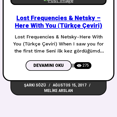
Lost Frequencies & Netsky –
Here With You (Türkçe Çeviri)
Lost Frequencies & Netsky-Here With
You (Türkçe Çeviri) When I saw you for
the first time Seni ilk kez gördüğümde
Days were running by Günler geçiyordu
We were spinning high Biz yükseğe
DEVAMINI OKU
275
çeviriyorduk I was lost in every message
Her mesajda kayboldum Collecting all
ŞARKI SÖZÜ
AĞUSTOS 15, 2017
your different pieces Senin tüm farklı
MELIKE ARSLAN
parçalarını topluyorum Felt like a