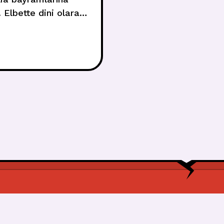
 Elbette dini olarak
el HediyeleriBir
e kutlanan