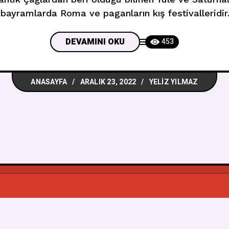
ayramlarda Roma ve paganların kış festivalleridir.
macı, Hz. İsa’nın doğduğu günü hatırlayıp anmak.No
 bayramı olarak dünyanın pek çok yerinde, özveri il
DEVAMINI OKU
453
ANASAYFA
ARALIK 23, 2022
YELIZ YILMAZ
© 2026
Muzikbuldum
, Tüm Hakkı Saklıdır.