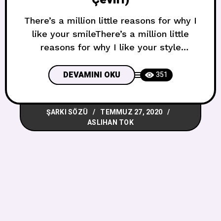
There’s a million little reasons for why I
like your smileThere’s a million little
reasons for why I like your style
Milyonlarca minik sebebi var gülüşünü
sevmemin Milyonlarca minik sebebi var
DEVAMINI OKU
351
stilini sevmemin If I tried to write them
downI’d run out of ink Eğer yazmaya
ŞARKI SÖZÜ
TEMMUZ 27, 2020
çalışırsam Mürekkebim biter There’s a
ASLIHAN TOK
million little reasons for