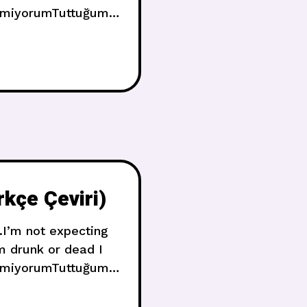
eklemiyorumTuttuğum
 değil I’m a blind
kçe Çeviri)
.I’m not expecting
m drunk or dead I
eklemiyorumTuttuğum
 değil I’m a blind