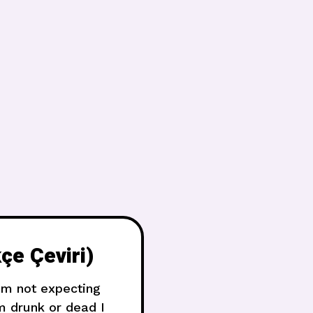
çe Çeviri)
I’m not expecting
m drunk or dead I