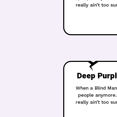
really ain’t too s
yası duy ben yerd
Deep Purpl
When a Blind Man 
people anymore.H
really ain’t too s
yası duy ben yerd