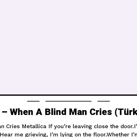
 – When A Blind Man Cries (Türk
 Cries Metallica If you’re leaving close the door.
ear me grieving, I’m lying on the floor.Whether I’