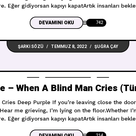
ure. Eğer gidiyorsan kapıyı kapatArtık insanları b
e uzanırkenSarhoş muyum yoksa ölü müyüm pek emin
man, I’m
DEVAMINI OKU
742
ŞARKI SÖZÜ
TEMMUZ 8, 2022
ŞUĞRA ÇAY
e – When A Blind Man Cries (Tür
Cries Deep Purple If you’re leaving close the door
ear me grieving, I’m lying on the floor.Whether I’
ure. Eğer gidiyorsan kapıyı kapatArtık insanları b
e uzanırkenSarhoş muyum yoksa ölü müyüm pek emin
man,
DEVAMINI OKU
214