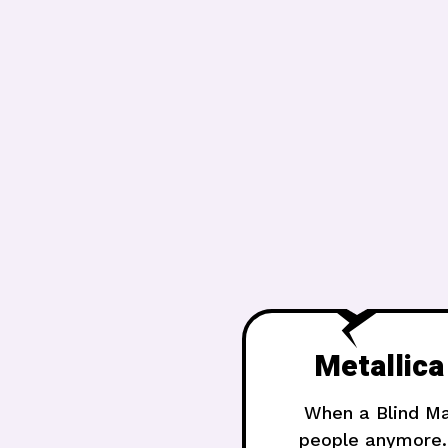
Metallica
When a Blind Man
people anymore.H