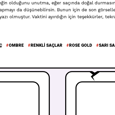
neğin olduğunu unutma, eğer saçında doğal durmasın
pmayı da düşünebilirsin. Bunun için de son görselle
azı olmuştur. Vaktini ayırdığın için teşekkürler, tekr
Ç
OMBRE
RENKLI SAÇLAR
ROSE GOLD
SARI S