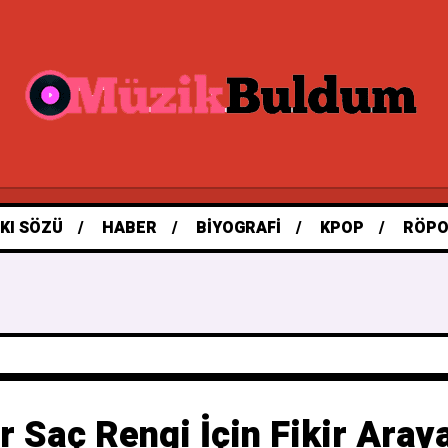
KI SÖZÜ
HABER
BIYOGRAFI
KPOP
RÖPO
ir Saç Rengi İçin Fikir Aray