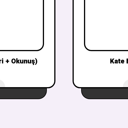
ri + Okunuş)
Kate 