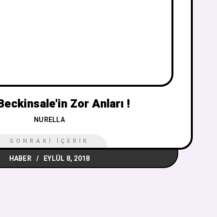
Beckinsale'in Zor Anları !
NURELLA
SONRAKI İÇERIK
HABER
EYLÜL 8, 2018