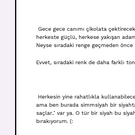
Gece gece canımı çikolata çektirecek 
herkeste güçlü, herkese yakışan adam
Neyse sıradaki renge geçmeden önce iç
Evvet, sıradaki renk de daha farklı t
Herkesin yine rahatlıkla kullanabileceğ
ama ben burada simmsiyah bir siyahta
saçlar..’ var ya. O tür bir siyah bu si
bırakıyorum. (: