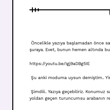
Öncelikle yazıya başlamadan önce san
şuraya. Evet, bunun hemen altında bula
https://youtu.be/Igj9aDBg5IE
Şu anki moduma uysun demiştim.. Yin
Şimdiii.. Yazıya geçebiliriz. Konumuz
yoldan geçen turuncumsu arabanın re