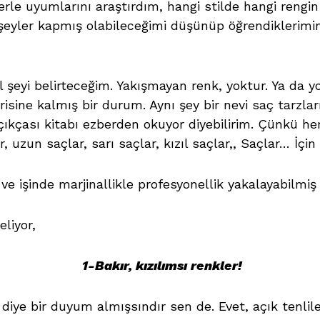
le uyumlarını araştırdım, hangi stilde hangi rengi
 şeyler kapmış olabileceğimi düşünüp öğrendiklerimin
şeyi belirteceğim. Yakışmayan renk, yoktur. Ya da y
ine kalmış bir durum. Aynı şey bir nevi saç tarzları 
çıkçası kitabı ezberden okuyor diyebilirim. Çünkü her 
r, uzun saçlar, sarı saçlar, kızıl saçlar,, Saçlar… İçin
e işinde marjinallikle profesyonellik yakalayabilmiş k
liyor,
1-Bakır, kızılımsı renkler!
 diye bir duyum almışsındır sen de. Evet, açık tenli