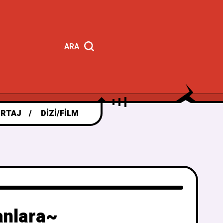
ARA
RTAJ
DIZI/FILM
anlara~