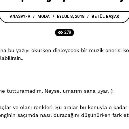
ANASAYFA
/
MODA
EYLÜL 8, 2018
BETÜL BAŞAK
278
a bu yazıyı okurken dinleyecek bir müzik önerisi k
bilirsin..
e tutturamadım. Neyse, umarım sana uyar. (:
 saçlar ve olası renkleri. Şu aralar bu konuyla o ka
nginin saçımda nasıl duracağını düşünürken fark e