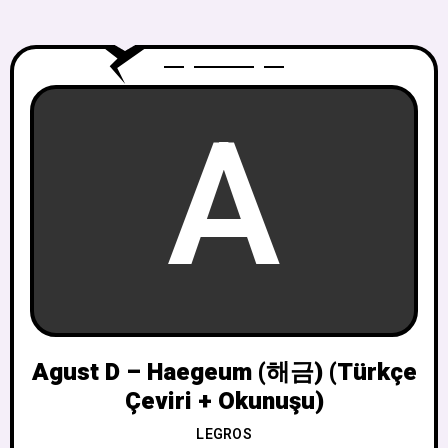
A
Agust D – Haegeum (해금) (Türkçe
Çeviri + Okunuşu)
LEGROS