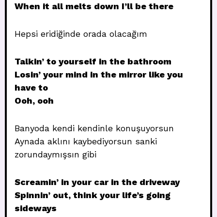
When it all melts down I’ll be there
Hepsi eridiğinde orada olacağım
Talkin’ to yourself in the bathroom
Losin’ your mind in the mirror like you
have to
Ooh, ooh
Banyoda kendi kendinle konuşuyorsun
Aynada aklını kaybediyorsun sanki
zorundaymışsın gibi
Screamin’ in your car in the driveway
Spinnin’ out, think your life’s going
sideways