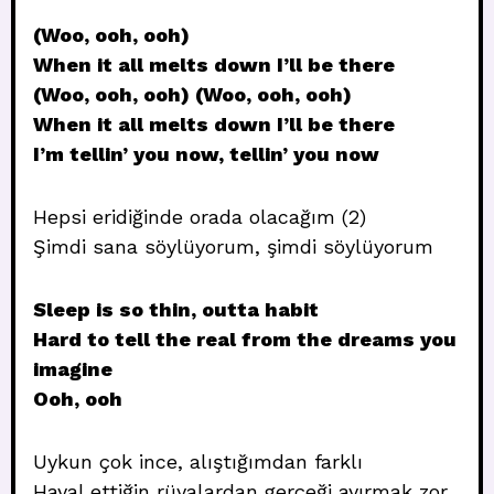
(Woo, ooh, ooh)
When it all melts down I’ll be there
(Woo, ooh, ooh) (Woo, ooh, ooh)
When it all melts down I’ll be there
I’m tellin’ you now, tellin’ you now
Hepsi eridiğinde orada olacağım (2)
Şimdi sana söylüyorum, şimdi söylüyorum
Sleep is so thin, outta habit
Hard to tell the real from the dreams you
imagine
Ooh, ooh
Uykun çok ince, alıştığımdan farklı
Hayal ettiğin rüyalardan gerçeği ayırmak zor