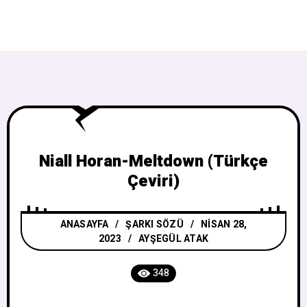
Niall Horan-Meltdown (Türkçe
Çeviri)
ANASAYFA
/
ŞARKI SÖZÜ
NISAN 28,
2023
AYŞEGÜL ATAK
348