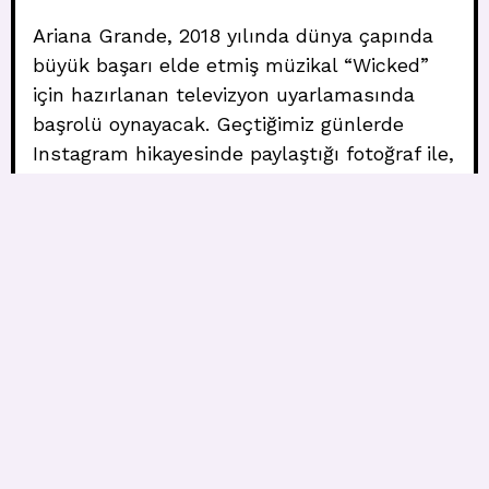
Ariana Grande, 2018 yılında dünya çapında
büyük başarı elde etmiş müzikal “Wicked”
için hazırlanan televizyon uyarlamasında
başrolü oynayacak. Geçtiğimiz günlerde
Instagram hikayesinde paylaştığı fotoğraf ile,
filmin yarısının çekimlerinin tamamlandığını
açıkladı.
“Wicked” müzikali, Oz Büyücüsü’nün
maskotu olan Cadılar Bayramı’nın kötü
cadısı olan Elphaba ve Oz’un gelecekteki
Büyücüsü olan Glinda arasındaki arkadaşlığı
konu alıyor. Ariana Grande, Elphaba rolü için
seçildi ve ona başrolde eşlik edecek isim
henüz açıklanmadı.