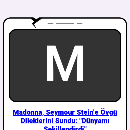
M
Madonna, Seymour Stein'e Övgü
Dileklerini Sundu: "Dünyamı
Şekillendirdi"