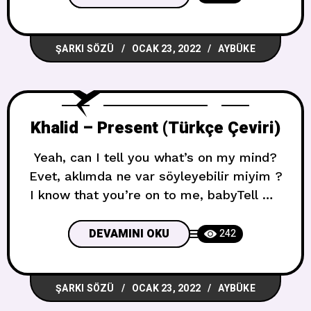
paranoid, I whip around the block Ot
içiyorum, pencereler açık, otoparkta
ŞARKI SÖZÜ
OCAK 23, 2022
AYBÜKE
oturuyorum (Otoparkta)Arkadaşını da
yanında getiriyorsun ama hepimiz o kızın
çok konuştuğunu biliyoruzKomşular
balkonda, polisleri çağırmamaları
Khalid – Present (Türkçe Çeviri)
Yeah, can I tell you what’s on my mind?
Evet, aklımda ne var söyleyebilir miyim ?
I know that you’re on to me, babyTell me
that you want me, babyReally need your
company, babyIf it’s alright, you can roll
DEVAMINI OKU
242
with me, baby Benim için ne olduğunu
biliyorum, bebeğimBana beni istediğini
ŞARKI SÖZÜ
OCAK 23, 2022
AYBÜKE
söyle, bebeğimGerçekten birlikteliğimize
ihtiyacım var,