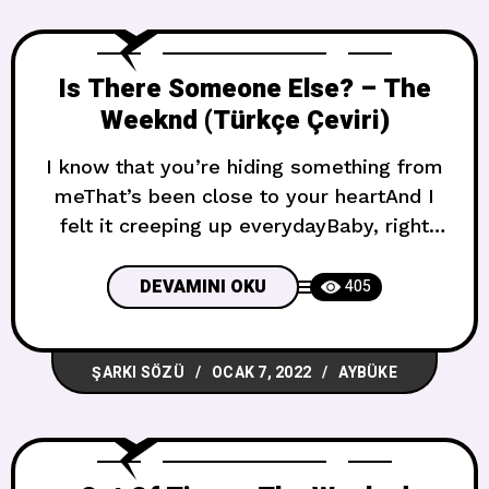
Is There Someone Else? – The
Weeknd (Türkçe Çeviri)
I know that you’re hiding something from
meThat’s been close to your heartAnd I
felt it creeping up everydayBaby, right
from the startI know that look you give
when we’re fightingWe’re fighting‘Cause I
DEVAMINI OKU
405
used to be the one who was lying, oh
lying Benden birşey sakladığını
ŞARKI SÖZÜ
OCAK 7, 2022
AYBÜKE
biliyorumBu kalbine yakın birşeydiVe her
gün süründüğünü hissettimBebeğim, en