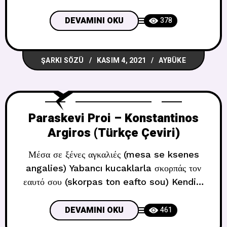
’cause you Unutmak en iyisi çünkü sen
Don’t invest the time Zamana yatırım
DEVAMINI OKU
378
yapmıyorsun Get out of my mind, Get out
Çık aklımdan,çık You’re messing with my
ŞARKI SÖZÜ
KASIM 4, 2021
AYBÜKE
head Kafamı karıştırıyorsun ‘Cause I wait
Paraskevi Proi – Konstantinos
Argiros (Türkçe Çeviri)
Μέσα σε ξένες αγκαλιές (mesa se ksenes
angalies) Yabancı kucaklarla σκορπάς τον
εαυτό σου (skorpas ton eafto sou) Kendini
kaybediyorsun μα το χαμόγελο σου (ma to
hamogelo sou) Ama senin gülüşün σε
DEVAMINI OKU
461
‘μένα το άφησες (se mena to afises) Onu