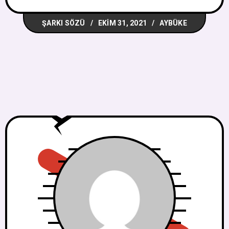
bana bıraktın μα το χαμόγελο σου (ma to
ŞARKI SÖZÜ
EKIM 31, 2021
AYBÜKE
hamogelo sou) Ama senin gülüşün εδώ
παράτησες