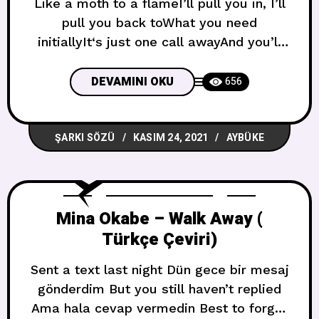
Like a moth to a flameI’ll pull you in, I’ll
pull you back toWhat you need
initiallyIt‘s just one call awayAnd you’ll
leave him, you’re loyal to meBut this
time, I’ll let you be Ateşe giden bir güve
DEVAMINI OKU
656
gibiSeni içeri çekip geri iteceğimBaşta
ihtiyacın olan şeySadece bir arama
ŞARKI SÖZÜ
KASIM 24, 2021
AYBÜKE
uzağındaOnu terk edeceksin, sen bana
sadıksınAma bu
Mina Okabe – Walk Away (
Türkçe Çeviri)
Sent a text last night Dün gece bir mesaj
gönderdim But you still haven’t replied
Ama hala cevap vermedin Best to forget