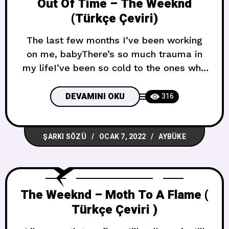
Out Of Time – The Weeknd
(Türkçe Çeviri)
The last few months I’ve been working
on me, babyThere’s so much trauma in
my lifeI’ve been so cold to the ones who
loved me, babyI look back now and I
realize Son bir kaç aydır kendim için
DEVAMINI OKU
316
çalışıyordum, bebeğimHayatımda çok
fazla travma varBeni sevenlere çok
ŞARKI SÖZÜ
OCAK 7, 2022
AYBÜKE
soğuk davrandım, bebeğimŞimdi geriye
bakıyorum ve anlıyorum And I
The Weeknd – Moth To A Flame (
Türkçe Çeviri )