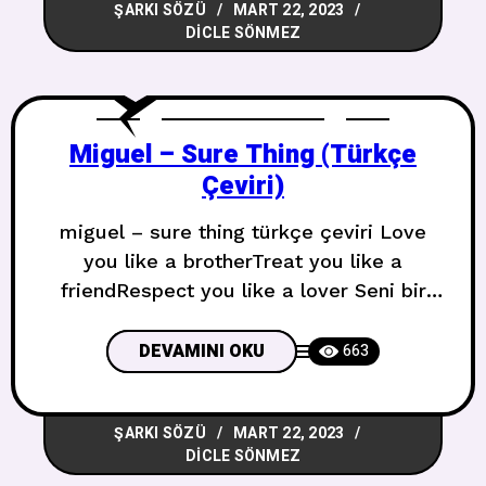
ŞARKI SÖZÜ
MART 22, 2023
hissettiğimi tarif edemiyorumVe tek
DICLE SÖNMEZ
bildiğim eve gidiyoruzBu yüzden lütfen
gitmeme
Miguel – Sure Thing (Türkçe
Çeviri)
miguel – sure thing türkçe çeviri Love
you like a brotherTreat you like a
friendRespect you like a lover Seni bir
kardeş gibi seviyorumSana arkadaş gibi
davranıyorumSana bir sevgili gibi saygı
DEVAMINI OKU
663
duyuyorum You could bet that, never
gotta sweat thatYou could bet that, never
ŞARKI SÖZÜ
MART 22, 2023
gotta sweat thatYou could bet that, never
DICLE SÖNMEZ
gotta sweat thatYou could