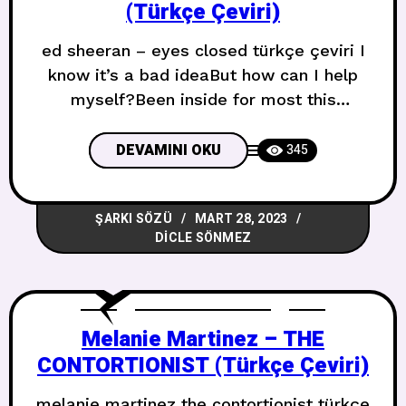
(Türkçe Çeviri)
ed sheeran – eyes closed türkçe çeviri I
know it’s a bad ideaBut how can I help
myself?Been inside for most this
yearAnd I thought a few drinks, they
might helpIt’s been a while, my
DEVAMINI OKU
345
dearDealin’ with the cards life dealtI’m
still holdin’ back these tearsWhile my
ŞARKI SÖZÜ
MART 28, 2023
friends are somewhere else Bunun kötü
DICLE SÖNMEZ
bir fikir
Melanie Martinez – THE
CONTORTIONIST (Türkçe Çeviri)
melanie martinez the contortionist türkçe