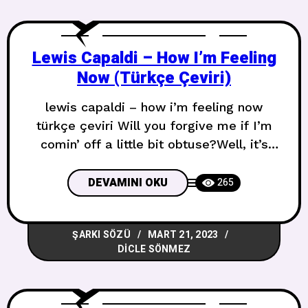
Lewis Capaldi – How I’m Feeling
Now (Türkçe Çeviri)
lewis capaldi – how i’m feeling now
türkçe çeviri Will you forgive me if I’m
comin’ off a little bit obtuse?Well, it’s
been a minute now since I have had to
tell the truthI know I canI won’t Biraz
DEVAMINI OKU
265
kalın konuşursam beni affeder misin?
Gerçeği söylemek zorunda kalmayalı bir
ŞARKI SÖZÜ
MART 21, 2023
dakika olduYapabileceğimi
DICLE SÖNMEZ
biliyorumYapmayacağım Suppose I
thought that,