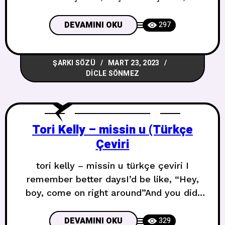
boşlukta Baby, I’m spinning ’round the
cornerIt’s tasting kind of lonely and my
DEVAMINI OKU
297
mind wants to control meAh-ah-ah-
empty, there’s rotten things left in
ŞARKI SÖZÜ
MART 23, 2023
meInjected by society, no one here but
DICLE SÖNMEZ
me to judge me Bebeğim, köşede
dönüyorumBiraz
Tori Kelly – missin u (Türkçe
Çeviri
tori kelly – missin u türkçe çeviri I
remember better daysI’d be like, “Hey,
boy, come on right around”And you did,
and you did, and you did, you always met
me thereWe were young, we were dumb,
DEVAMINI OKU
329