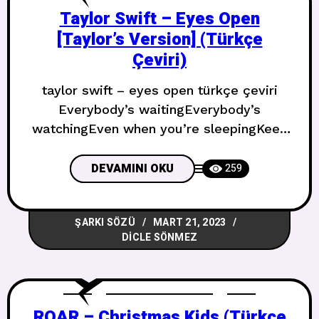
Taylor Swift – Eyes Open
[Taylor’s Version] (Türkçe
Çeviri)
taylor swift – eyes open türkçe çeviri
Everybody’s waitingEverybody’s
watchingEven when you’re sleepingKeep
your eyes open Herkes bekliyorHerkes
izliyorUyurken bileGözlerini açık tut The
DEVAMINI OKU
259
tricky thingIs yesterday, we were just
childrenPlaying soldiers, just
ŞARKI SÖZÜ
MART 21, 2023
pretendingDreaming dreams with happy
DICLE SÖNMEZ
endingsIn backyardsWinnin’ battles with
our wooden swordsBut now we’ve
stepped into a cruel worldWhere
everybody stands and keeps score
ROAR – Christmas Kids (Türkçe