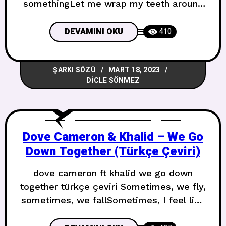
somethingLet me wrap my teeth around
the worldStart carvin’, darlin’I wanna
smell the dinner cookingI wanna feel the
DEVAMINI OKU
410
edges start to burn Açlıktan ölüyorum,
sevgilimDudaklarımı bir şeye
ŞARKI SÖZÜ
MART 18, 2023
yerleştirmeme izin verDişlerimi dünyanın
DICLE SÖNMEZ
etrafına sarmama izin verOymaya
başladım, sevgilimAkşam yemeğinin
pişmesini koklamak istiyorumKenarların
Dove Cameron & Khalid – We Go
Down Together (Türkçe Çeviri)
dove cameron ft khalid we go down
together türkçe çeviri Sometimes, we fly,
sometimes, we fallSometimes, I feel like
we’re nothing at allDream in the light,