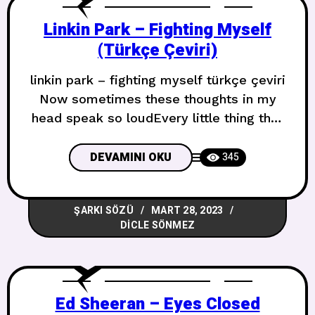
make me
Linkin Park – Fighting Myself
(Türkçe Çeviri)
linkin park – fighting myself türkçe çeviri
Now sometimes these thoughts in my
head speak so loudEvery little thing that
I think aboutJust builds on top of the
pain and doubtEven though I wanna just
DEVAMINI OKU
345
let it outI try to act like I don’t mind it,
try to keep my mouth so quietBut sittin’
ŞARKI SÖZÜ
MART 28, 2023
there
DICLE SÖNMEZ
Ed Sheeran – Eyes Closed