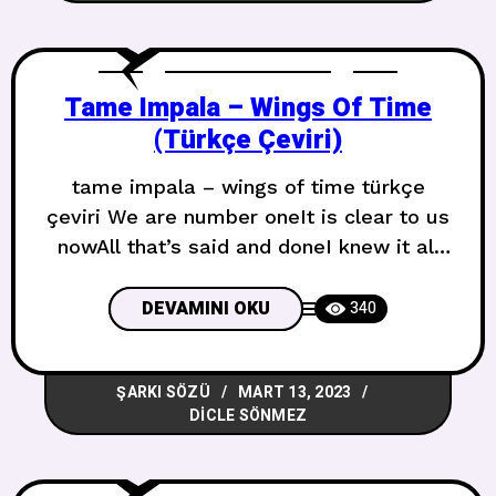
just slipped through my handsBut could
you
Tame Impala – Wings Of Time
(Türkçe Çeviri)
tame impala – wings of time türkçe
çeviri We are number oneIt is clear to us
nowAll that’s said and doneI knew it all
alongAnd the world will find outBut, oh, it
takes time to love Biz bir numarayızArtık
DEVAMINI OKU
340
bizim için bu ortadaBütün söylenenler ve
yapılanlarBaşından beri biliyordumVe
ŞARKI SÖZÜ
MART 13, 2023
dünya öğrenecekAma, oh, sevmek zaman
DICLE SÖNMEZ
alır Do