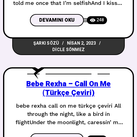
told me once that I’m selfishAnd I kissed
you hardIn the dark, in the closetYou said
my music is mellowMaybe I’m just
DEVAMINI OKU
248
exhaustedYou think you’re a good
personBecause you won’t punch me in
ŞARKI SÖZÜ
NISAN 2, 2023
the stomach Senin özel olduğunu
DICLE SÖNMEZ
düşünüyorum dedimBana
Bebe Rexha – Call On Me
(Türkçe Çeviri)
bebe rexha call on me türkçe çeviri All
through the night, like a bird in
flightUnder the moonlight, caressin’ me
rightGod only knows how long I’ve waited