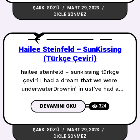
ve sözlerNasıl cesur olunur?Nasıl
ŞARKI SÖZÜ
MART 29, 2023
sevebilirimDüşmekten korkarken?Seni
DICLE SÖNMEZ
görünceTüm şüphelerimBirden bire
kayboluyor One step closerBir adım daha
yakın I have died every
Hailee Steinfeld – SunKissing
(Türkçe Çeviri)
hailee steinfeld – sunkissing türkçe
çeviri I had a dream that we were
underwaterDrownin’ in usI’ve had a
feelin’ there’s something up aboveMaybe
it’s love Su altında olduğumuza dair bir
DEVAMINI OKU
324
rüya gördümİçimizde boğuldukYukarıda
bir şey olduğunu hissettimBelki aşktır
ŞARKI SÖZÜ
MART 29, 2023
CaliforniaRight in front of yaFast lane
DICLE SÖNMEZ
followerBaby, take my hand and don’t let