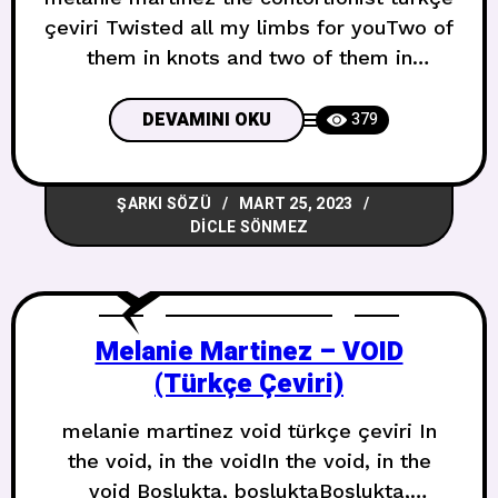
çeviri Twisted all my limbs for youTwo of
them in knots and two of them in
loopsRibbons tied around like a
nooseWonder if I’ll ever get it looseI
DEVAMINI OKU
379
don’t wanna bruise for youHolding back
my words until my face is blueI don’t
ŞARKI SÖZÜ
MART 25, 2023
really care about your crewYou can tell
DICLE SÖNMEZ
them
Melanie Martinez – VOID
(Türkçe Çeviri)
melanie martinez void türkçe çeviri In
the void, in the voidIn the void, in the
void Boşlukta, boşluktaBoşlukta,