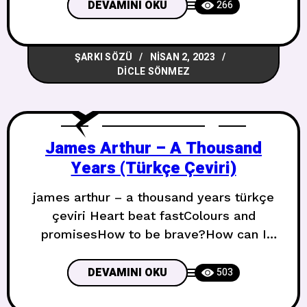
for thisIt’s been the longest time Bütün
DEVAMINI OKU
266
gece, uçmakta olan bir kuş gibiAy ışığının
altında, beni okşuyorsunBunun için ne
ŞARKI SÖZÜ
NISAN 2, 2023
kadar beklediğimi sadece Tanrı bilirÇok
DICLE SÖNMEZ
uzun zaman oldu You
James Arthur – A Thousand
Years (Türkçe Çeviri)
james arthur – a thousand years türkçe
çeviri Heart beat fastColours and
promisesHow to be brave?How can I
love when I’mAfraid to fall?Watching you
stand aloneAll of my doubtSuddenly goes
DEVAMINI OKU
503
away somehow Kalp ritmi hızlanırRenkler