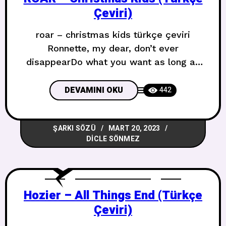
Çeviri)
roar – christmas kids türkçe çeviri
Ronnette, my dear, don’t ever
disappearDo what you want as long as
you stay hereI need you now, I love you
so muchMore than you could know
DEVAMINI OKU
442
Ronnette, canım, asla kaybolmaBurada
kaldığın sürece istediğini yapŞimdi sana
ŞARKI SÖZÜ
MART 20, 2023
ihtiyacım var, seni çok
DICLE SÖNMEZ
seviyorumBilebileceğinden çok daha
fazla The Christmas kids were nothing
Hozier – All Things End (Türkçe
Çeviri)