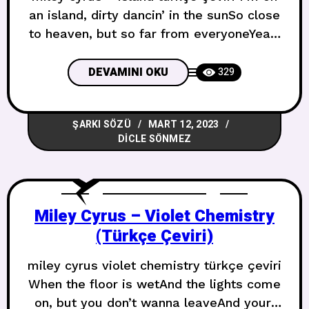
an island, dirty dancin’ in the sunSo close
to heaven, but so far from everyoneYeah,
I’ve got treasures buried underneath the
sandBut I’m still wishing for the love that
DEVAMINI OKU
329
I don’t have Bir adadayım, güneşte kirli
dans ediyorumCennete çok yakın, ama
ŞARKI SÖZÜ
MART 12, 2023
herkesten çok uzakEvet, kumun altına
DICLE SÖNMEZ
gömülü
Miley Cyrus – Violet Chemistry
(Türkçe Çeviri)
miley cyrus violet chemistry türkçe çeviri
When the floor is wetAnd the lights come
on, but you don’t wanna leaveAnd your