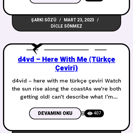
yeah, we had a good run Daha iyi günleri
hatırlıyorum“Hey oğlum, hemen gel”
ŞARKI SÖZÜ
MART 23, 2023
derdimVe yaptın, yaptın ve yaptın,
DICLE SÖNMEZ
d4vd – Here With Me (Türkçe
Çeviri)
d4vid – here with me türkçe çeviri Watch
the sun rise along the coastAs we’re both
getting oldI can’t describe what I’m
feelingAnd all I know is we’re going
homeSo please don’t let me goDon’t let
DEVAMINI OKU
407
me go Sahil boyunca güneşin doğuşunu
izliyoruzİkimiz de yaşlandıkçaNe