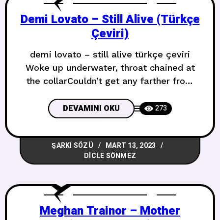
Demi Lovato – Still Alive (Türkçe
Çeviri)
demi lovato – still alive türkçe çeviri
Woke up underwater, throat chained at
the collarCouldn’t get any farther from
the daylightWas I still dreamin’, stuck to
a machine orChokin’ and screamin’ with
DEVAMINI OKU
273
my hands tied? Su altında uyandım,
boğazım zincirlenmişGün ışığından daha
ŞARKI SÖZÜ
MART 13, 2023
uzağa gidemedimHala rüya görüyor
DICLE SÖNMEZ
muydum, bir makineye mi takıldım,
yoksaEllerim bağlıyken boğuluyor ve
Meghan Trainor – Mother