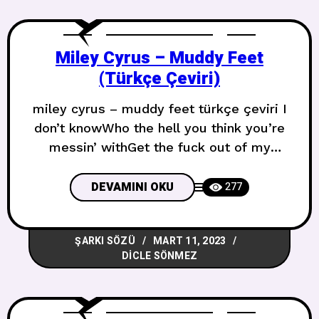
değilAynen böyle I told myself
Miley Cyrus – Muddy Feet
(Türkçe Çeviri)
miley cyrus – muddy feet türkçe çeviri I
don’t knowWho the hell you think you’re
messin’ withGet the fuck out of my
house with that shitGet the fuck out of
my life with that shitAnd I don’t knowWho
DEVAMINI OKU
277
the hell you think you’re messin’ withGet
the fuck out of my house with that
ŞARKI SÖZÜ
MART 11, 2023
shitGet the
DICLE SÖNMEZ