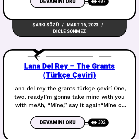
dance in the darkYou fill the spaces
DEVAMINI OKU
487
inside of my heart, mm Bazen uçarız
bazen düşerizBazen, biz hiçmişiz gibi
ŞARKI SÖZÜ
MART 16, 2023
hissediyorumIşıkta hayal kurar, karanlıkta
DICLE SÖNMEZ
dans ederizKalbimin içindeki boşlukları
dolduruyorsun, mm Am I
Lana Del Rey – The Grants
(Türkçe Çeviri)
lana del rey the grants türkçe çeviri One,
two, readyI’m gonna take mind with you
with meAh, “Mine,” say it again“Mine of
you with me,” thank youOne more
timeOne, two, readyI’m gonna take mine
DEVAMINI OKU
302
of you with meI’m gonna take mine of
you with meI’m gonna take mine of you