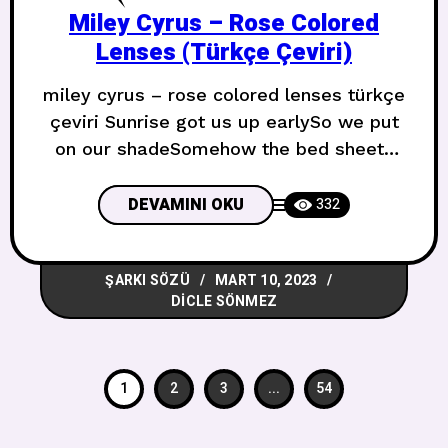
Miley Cyrus – Rose Colored
Lenses (Türkçe Çeviri)
miley cyrus – rose colored lenses türkçe
çeviri Sunrise got us up earlySo we put
on our shadeSomehow the bed sheets
are dirtyLike sticky sweet lemonade Gün
doğumu bizi erken kaldırdıBu yüzden
DEVAMINI OKU
332
gölgemizi koydukHer nasılsa çarşaflar
kirlendiYapışkan tatlı limonata gibi Never
ŞARKI SÖZÜ
MART 10, 2023
wanna leave this roomDaydream, déjà
DICLE SÖNMEZ
vuIf I had control over you Bu odadan
asla
1
2
3
...
54