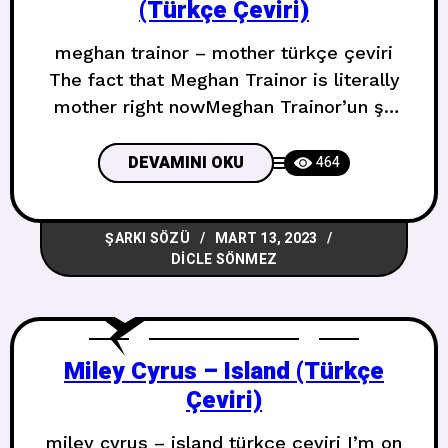
(Türkçe Çeviri)
meghan trainor – mother türkçe çeviri
The fact that Meghan Trainor is literally
mother right nowMeghan Trainor’un şu
anda kelimenin tam anlamıyla anne
olduğu gerçeği I am your mother (I am
DEVAMINI OKU
464
your mother)You listen to me (You listen
to me)Stop all that mansplainin’, no one’s
ŞARKI SÖZÜ
MART 13, 2023
listeningTell me, who gave you the
DICLE SÖNMEZ
permission to speak? (Ah-ah,
Miley Cyrus – Island (Türkçe
Çeviri)
miley cyrus – island türkçe çeviri I’m on