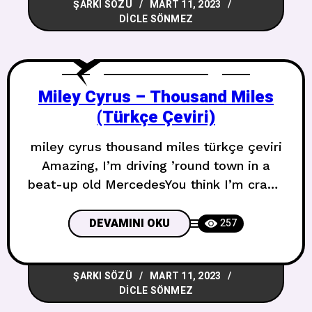
ŞARKI SÖZÜ
MART 11, 2023
kicking up with laughterMy friend Big
DICLE SÖNMEZ
Twitchy rode the boat into
Miley Cyrus – Thousand Miles
(Türkçe Çeviri)
miley cyrus thousand miles türkçe çeviri
Amazing, I’m driving ’round town in a
beat-up old MercedesYou think I’m crazy,
you might be rightBut when he smiles, I
don’t care about the pastJust like that
DEVAMINI OKU
257
Mükemmel, eski püskü bir Mercedes ile
şehirde dolaşıyorumDeli olduğumu
ŞARKI SÖZÜ
MART 11, 2023
düşünüyorsun, haklı olabilirsinAma o
DICLE SÖNMEZ
gülümsediğinde, geçmiş umrumda