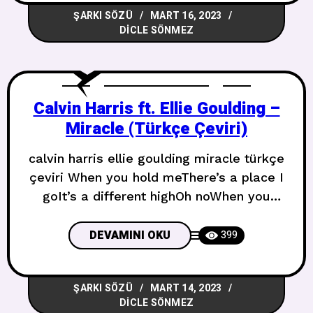
ŞARKI SÖZÜ
MART 16, 2023
with meLike “Rocky Mountain High”The
DICLE SÖNMEZ
Calvin Harris ft. Ellie Goulding –
Miracle (Türkçe Çeviri)
calvin harris ellie goulding miracle türkçe
çeviri When you hold meThere’s a place I
goIt’s a different highOh noWhen you
touch meI get vulnerableIn a different
lightOh no Beni tuttuğundaGittiğim bir yer
DEVAMINI OKU
399
varBu farklı bir yükseklikOh hayırBana
dokunduğundaSavunmasız
ŞARKI SÖZÜ
MART 14, 2023
oluyorumFarklı bir ışıktaOh hayır Are you
DICLE SÖNMEZ
too cynicalTo believe in a miracleThat