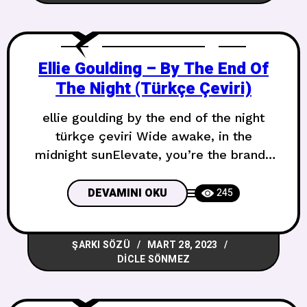
go KaliforniyaTam önündeHızlı şerit
Ellie Goulding – By The End Of
The Night (Türkçe Çeviri)
ellie goulding by the end of the night
türkçe çeviri Wide awake, in the
midnight sunElevate, you’re the brand-
new drugI wanna taste, wanna dry my
tearsThey disappear when I’m Tamamen
DEVAMINI OKU
245
uyanığım, gece yarısı
güneşindeYükseliyorum, sen yepyeni bir
ŞARKI SÖZÜ
MART 28, 2023
ilaçsınTatmak istiyorum, gözyaşlarımı
DICLE SÖNMEZ
kurutmak istiyorumBen seninleyken
kayboluyorlar With youFeel like the
summer, Saturday upperI want youDon’t