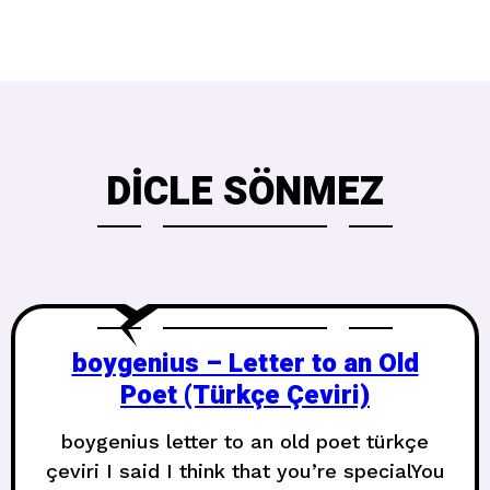
DICLE SÖNMEZ
​boygenius – Letter to an Old
Poet (Türkçe Çeviri)
boygenius letter to an old poet türkçe
çeviri I said I think that you’re specialYou