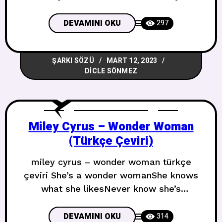
phone is lostBut the car’s outside, waitin’
out on the street Zemin ıslakVe ışıklar
DEVAMINI OKU
297
yanıyor ama sen gitmek istemiyorsunVe
senin telefonun kaybolduAma araba
ŞARKI SÖZÜ
MART 12, 2023
dışarıda, sokakta bekliyor Tonight, we’ll
DICLE SÖNMEZ
just be wrong, ain’t done this in so
longWe ain’t gotta talk,
Miley Cyrus – Wonder Woman
(Türkçe Çeviri)
miley cyrus – wonder woman türkçe
çeviri She’s a wonder womanShe knows
what she likesNever know she’s
broken‘Cause she’s always fineShe’s a
million momentsLived a thousand
DEVAMINI OKU
314