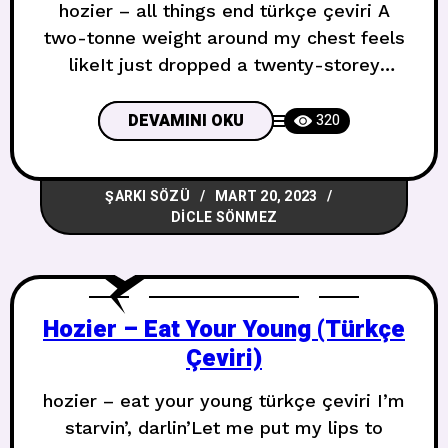
hozier – all things end türkçe çeviri A
two-tonne weight around my chest feels
likeIt just dropped a twenty-storey
heightIf there was anyone to ever get
through this lifeWith their heart still
DEVAMINI OKU
320
intact, they didn’t do it rightThe last time
I felt your weight on my chest, you
ŞARKI SÖZÜ
MART 20, 2023
said“We didn’t get it right but, love,
DICLE SÖNMEZ
Hozier – Eat Your Young (Türkçe
Çeviri)
hozier – eat your young türkçe çeviri I’m
starvin’, darlin’Let me put my lips to