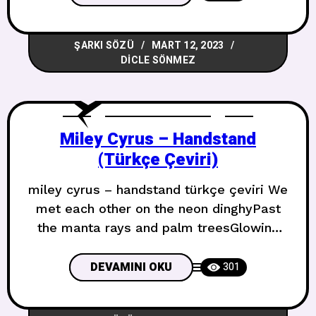
livesNever know she’s hopelessOnly
when she cries O harika bir kadınNeyi
ŞARKI SÖZÜ
MART 12, 2023
sevdiğini biliyorOnun kırıldığını asla
DICLE SÖNMEZ
bilmezsinÇünkü o her zaman iyidirO bir
milyon ana bedelBin hayat
yaşadıUmutsuz olduğunu asla
bilmezsinSadece
Miley Cyrus – Handstand
(Türkçe Çeviri)
miley cyrus – handstand türkçe çeviri We
met each other on the neon dinghyPast
the manta rays and palm treesGlowing
creatures beamed down from great
heightsElectric eels and red venomIn the
DEVAMINI OKU
301
sky, we could see the riders on the
horsebackOn comets, coming toward us,