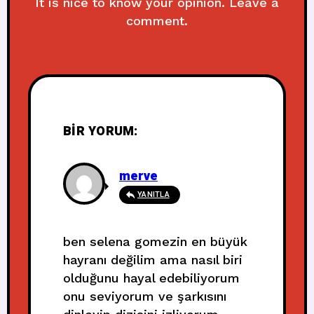
It is nice to know your opinion. Leave a
comment.
BIR YORUM:
merve
YANITLA
ben selena gomezin en büyük
hayranı değilim ama nasıl biri
olduğunu hayal edebiliyorum
onu seviyorum ve şarkısını