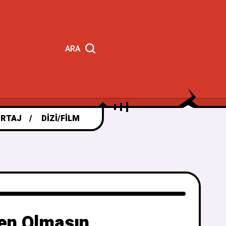
ARA
RTAJ
DIZI/FILM
den Olmasın