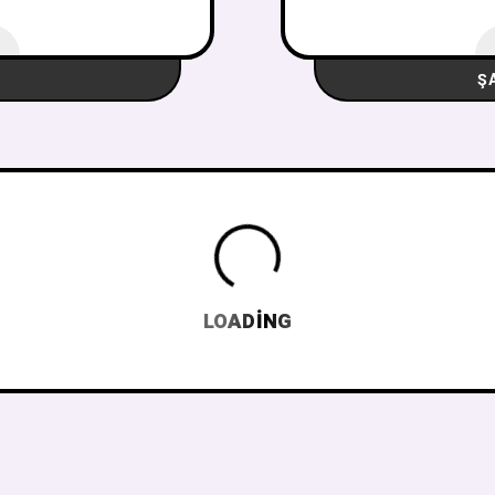
Ş
LOADING