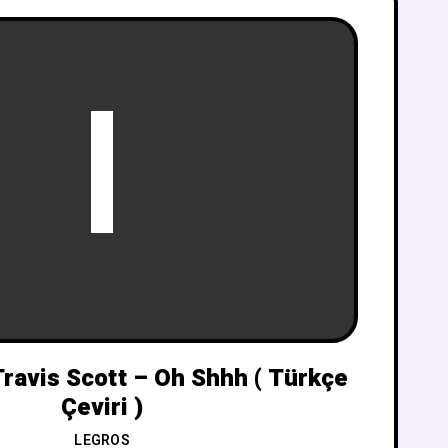
I
Travis Scott – Oh Shhh ( Türkçe
Çeviri )
LEGROS