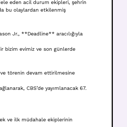
ele eden acil durum ekipleri, şehrin
da bu olaylardan etkilenmiş
on Jr., **Deadline** aracılığıyla
hir bizim evimiz ve son günlerde
i ve törenin devam ettirilmesine
ı sağlanarak, CBS’de yayımlanacak 67.
ek ve ilk müdahale ekiplerinin