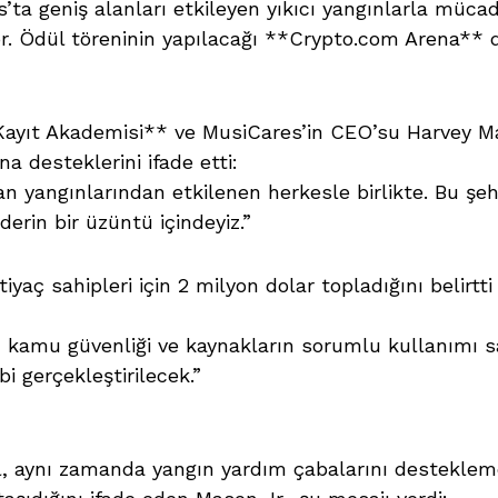
ta geniş alanları etkileyen yıkıcı yangınlarla mücad
r. Ödül töreninin yapılacağı **Crypto.com Arena** 
ayıt Akademisi** ve MusiCares’in CEO’su Harvey Mas
a desteklerini ifade etti:
an yangınlarından etkilenen herkesle birlikte. Bu şe
erin bir üzüntü içindeyiz.”
yaç sahipleri için 2 milyon dolar topladığını belirtt
çinde, kamu güvenliği ve kaynakların sorumlu kullanım
i gerçekleştirilecek.”
ğil, aynı zamanda yangın yardım çabalarını desteklem