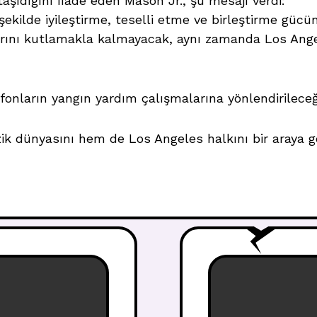
şıdığını ifade eden Mason Jr., şu mesajı verdi:
ekilde iyileştirme, teselli etme ve birleştirme gücü
ını kutlamakla kalmayacak, aynı zamanda Los Angele
 fonların yangın yardım çalışmalarına yönlendirileceğ
 dünyasını hem de Los Angeles halkını bir araya g