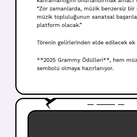
kahramanlığını onurlandırmak amacı ta
“Zor zamanlarda, müzik benzersiz bir ş
müzik topluluğunun sanatsal başarılar
platform olacak.”
Törenin gelirlerinden elde edilecek ek
**2025 Grammy Ödülleri**, hem müzik
sembolü olmaya hazırlanıyor.