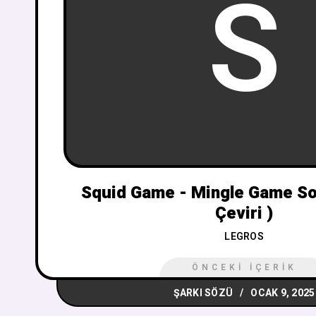
S
Squid Game - Mingle Game So
Çeviri )
LEGROS
ÖNCEKI İÇERIK
ŞARKI SÖZÜ
OCAK 9, 2025