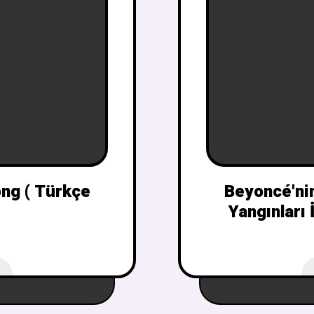
ng ( Türkçe
Beyoncé'ni
Yangınları 