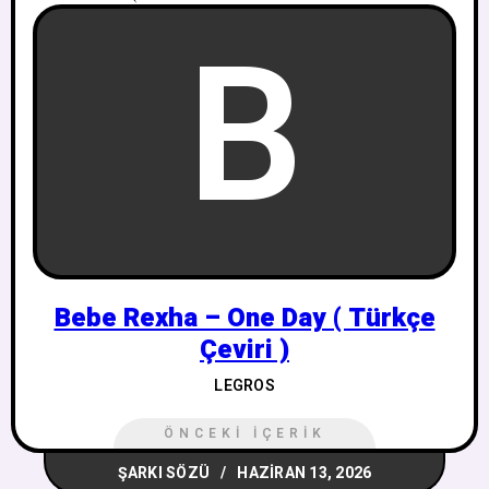
B
Bebe Rexha – One Day ( Türkçe
Çeviri )
LEGROS
ÖNCEKI İÇERIK
ŞARKI SÖZÜ
HAZIRAN 13, 2026