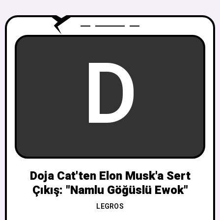
D
Doja Cat'ten Elon Musk'a Sert
Çıkış: "Namlu Göğüslü Ewok"
LEGROS