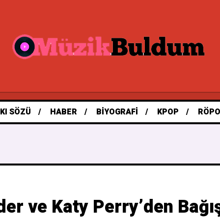
KI SÖZÜ
HABER
BIYOGRAFI
KPOP
RÖPO
er ve Katy Perry’den Bağışl