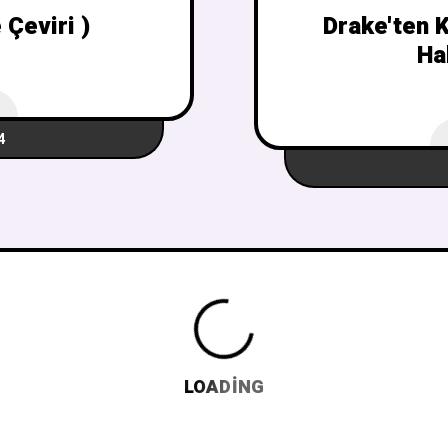
Çeviri )
Drake'ten K
Ha
4
LOADING