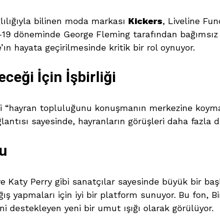
ğlılığıyla bilinen moda markası
Kickers
, Liveline Fu
-19 döneminde George Fleming tarafından bağımsız 
’ın hayata geçirilmesinde kritik bir rol oynuyor.
eği İçin İşbirliği
i “hayran topluluğunu konuşmanın merkezine koymak 
antısı sayesinde, hayranların görüşleri daha fazla d
nu
 Katy Perry gibi sanatçılar sayesinde büyük bir başl
ş yapmaları için iyi bir platform sunuyor. Bu fon, Bir
i destekleyen yeni bir umut ışığı olarak görülüyor.