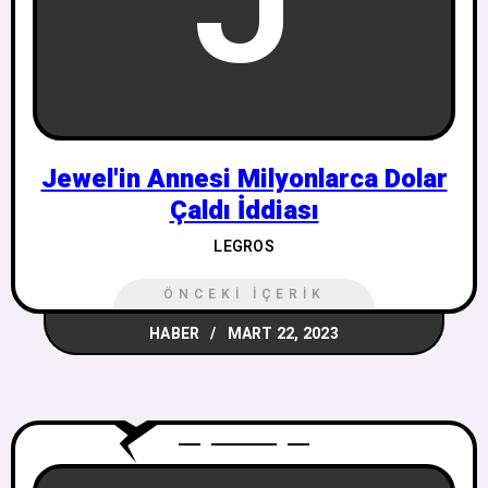
J
Jewel'in Annesi Milyonlarca Dolar
Çaldı İddiası
LEGROS
ÖNCEKI İÇERIK
HABER
MART 22, 2023