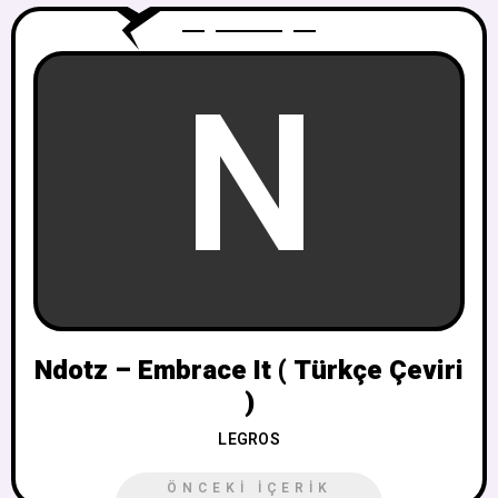
N
Ndotz – Embrace It ( Türkçe Çeviri
)
LEGROS
ÖNCEKI İÇERIK