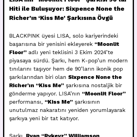
Hiti ile Buluşuyor: Sixpence None the
Richer’ın ‘Kiss Me’ Şarkısına Övgü
BLACKPINK üyesi LISA, solo kariyerindeki
başarısına bir yenisini ekleyerek
“Moonlit
Floor”
adlı yeni teklisini 3 Ekim 2024’te
piyasaya sürdü. Şarkı, hem K-pop’un modern
tınılarını taşıyor hem de 90’ların ikonik pop
şarkılarından biri olan
Sixpence None the
Richer’ın “Kiss Me”
şarkısına nostaljik bir
gönderme yapıyor. LISA’nın
“Moonlit Floor”
performansı,
“Kiss Me”
şarkısının
unutulmaz nakaratını yeniden yorumlayarak
şarkıya yeni bir tat katıyor.
Şarkı,
Ryan “Rykeyz” Williamson