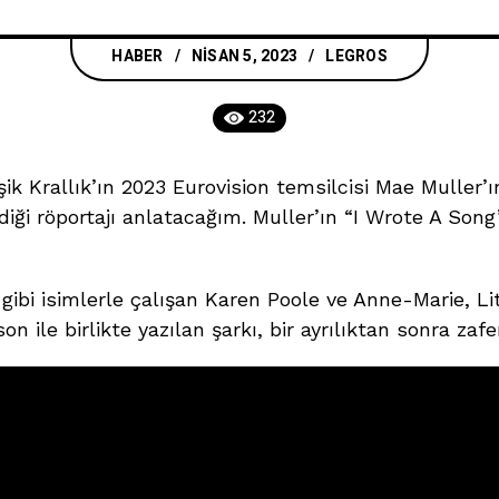
HABER
NISAN 5, 2023
LEGROS
232
ik Krallık’ın 2023 Eurovision temsilcisi Mae Muller’
ği röportajı anlatacağım. Muller’ın “I Wrote A Song” 
gibi isimlerle çalışan Karen Poole ve Anne-Marie, Lit
 ile birlikte yazılan şarkı, bir ayrılıktan sonra zafe