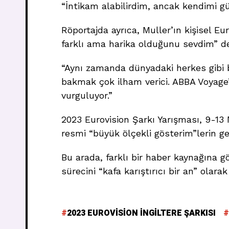
“İntikam alabilirdim, ancak kendimi g
Röportajda ayrıca, Muller’ın kişisel Eur
farklı ama harika olduğunu sevdim” ded
“Aynı zamanda dünyadaki herkes gibi b
bakmak çok ilham verici. ABBA Voyage’
vurguluyor.”
2023 Eurovision Şarkı Yarışması, 9-13
resmi “büyük ölçekli gösterim”lerin ge
Bu arada, farklı bir haber kaynağına g
sürecini “kafa karıştırıcı bir an” olara
2023 EUROVISION INGILTERE ŞARKISI