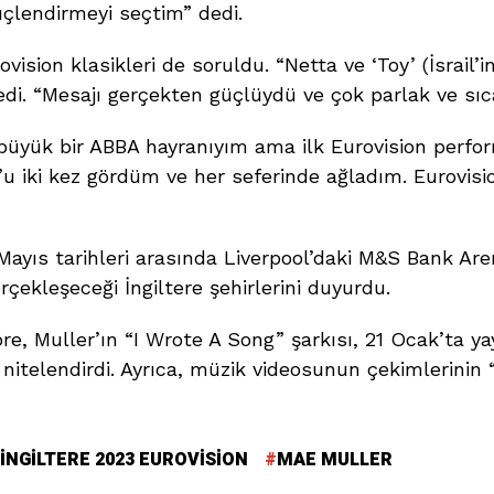
üçlendirmeyi seçtim” dedi.
ovision klasikleri de soruldu. “Netta ve ‘Toy’ (İsrail’
i. “Mesajı gerçekten güçlüydü ve çok parlak ve sıcak
üyük bir ABBA hayranıyım ama ilk Eurovision perform
u iki kez gördüm ve her seferinde ağladım. Eurovisi
 Mayıs tarihleri arasında Liverpool’daki M&S Bank Ar
rçekleşeceği İngiltere şehirlerini duyurdu.
öre, Muller’ın “I Wrote A Song” şarkısı, 21 Ocak’ta ya
k nitelendirdi. Ayrıca, müzik videosunun çekimlerinin 
INGILTERE 2023 EUROVISION
MAE MULLER