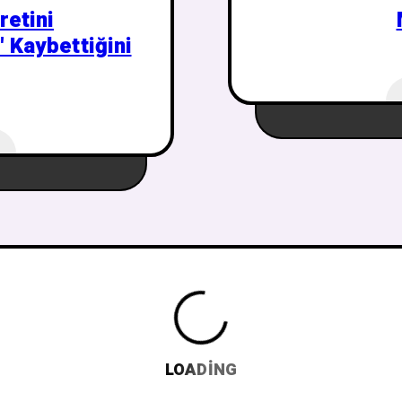
retini
 Kaybettiğini
LOADING