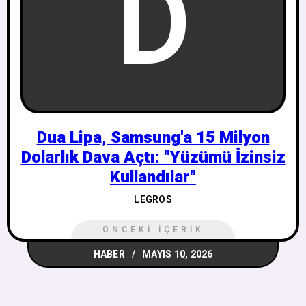
D
Dua Lipa, Samsung'a 15 Milyon
Dolarlık Dava Açtı: "Yüzümü İzinsiz
Kullandılar"
LEGROS
ÖNCEKI İÇERIK
HABER
MAYIS 10, 2026