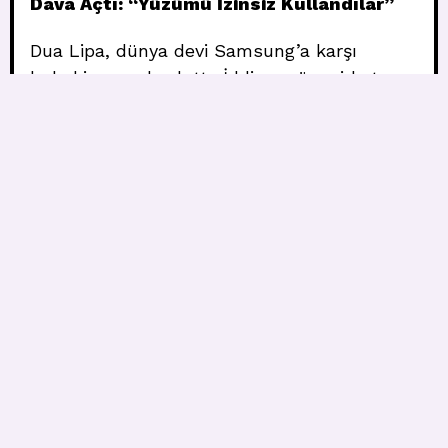
Dava Açtı: “Yüzümü İzinsiz Kullandılar”
Dua Lipa, dünya devi Samsung’a karşı
hukuki savaş başlattı. İddiaya göre şirket,
pop yıldızının fotoğrafını izin almadan TV
kutularında kullandı.
## Nasıl Başladı?
8 Mayıs’ta Kaliforniya’da açılan davaya göre
Samsung, geçen yıldan itibaren bazı
televizyon modellerinin karton
ambalajlarında Dua Lipa’nın bir fotoğrafını
kullandı. Ne ödeme yapıldı ne de izin istendi.
Söz konusu fotoğraf, 2024’te Austin City
Limits Festivali’nde sahne arkasında
çekilmişti ve telif hakkı Lipa’ya ait.