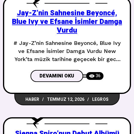
J, kürsüye çıktığında son
Jay-Z’nin Sahnesine Beyoncé,
Blue Ivy ve Efsane İsimler Damga
Vurdu
# Jay-Z’nin Sahnesine Beyoncé, Blue Ivy
ve Efsane İsimler Damga Vurdu New
York’ta müzik tarihine geçecek bir gece
yaşandı. Jay-Z’nin turnesi, sürprizlerle
dolu unutulmaz bir açılış gecesiyle
DEVAMINI OKU
36
başladı. ## Yankee Stadium’da Tarihi
Gece Jay-Z, New York’un efsanevi
HABER
TEMMUZ 12, 2026
LEGROS
Yankee Stadium’unda üç gecelik serisine
büyük bir giriş yaptı. Sahneye çıkan
sürpriz konuklar listesi ise adeta bir
müzik
Sienna Spiro’nun Debut Albümü