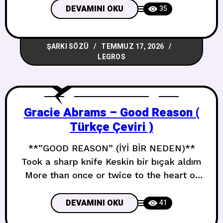
çok güzel kokuyorum Oh to be a villain
DEVAMINI OKU
35
living in sin city Oh günah şehrinde bir
kötü adam olmak Everybody does it but
ŞARKI SÖZÜ
TEMMUZ 17, 2026
nobody talks
LEGROS
Gracie Abrams – Good Reason (
Türkçe Çeviri )
**”GOOD REASON” (İYİ BİR NEDEN)**
Took a sharp knife Keskin bir bıçak aldım
More than once or twice to the heart of
this Bunun kalbine bir ya da iki kereden
fazla And you threatened it Ve tehdit
DEVAMINI OKU
41
ettin Metaphorically accidentally Mecazi