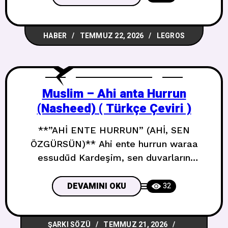
Kraliçesi’nden Kültürel Güce Henüz
isimsiz olan belgesel, Allen’ın ilk
HABER
TEMMUZ 22, 2026
LEGROS
yıllarından 2025’te yayımlanan ve büyük
beğeni toplayan **West End Girl**
albümüne uzanan yolculuğunu konu
alacak. Resmi açıklamaya göre film,
Muslim – Ahi anta Hurrun
(Nasheed) ( Türkçe Çeviri )
**”AHİ ENTE HURRUN” (AHİ, SEN
ÖZGÜRSÜN)** Ahi ente hurrun waraa
essudūd Kardeşim, sen duvarların
ardında özgürsün Ahi ente hurrun bi tilkel
guyūd Kardeşim, o zincirlere rağmen
DEVAMINI OKU
32
özgürsün İza künte billahi müstağsima
Eğer Allah’a sığınıyorsan Femâzâ
ŞARKI SÖZÜ
TEMMUZ 21, 2026
yedūruke keydül ‘abīd Kölelerin hilesi