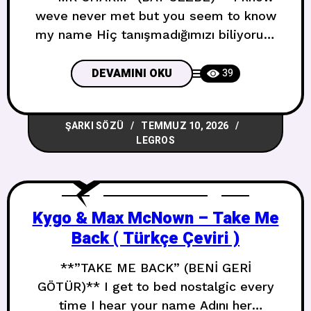
weve never met but you seem to know
my name Hiç tanışmadığımızı biliyorum
ama adımı biliyor gibisin Did you hear
bad things about me That would be a
DEVAMINI OKU
39
crying shame Hakkımda kötü şeyler
duydun mu Bu çok yazık olurdu If you
ŞARKI SÖZÜ
TEMMUZ 10, 2026
look into my eyes if you peer into
LEGROS
Kygo & Max McNown – Take Me
Back ( Türkçe Çeviri )
**”TAKE ME BACK” (BENİ GERİ
GÖTÜR)** I get to bed nostalgic every
time I hear your name Adını her