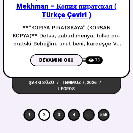
Mekhman – Копия пиратская (
Türkçe Çeviri )
**”KOPIYA PIRATSKAYA” (KORSAN
KOPYA)** Detka, zabud menya, tolko po-
bratski Bebeğim, unut beni, kardeşçe Vo
mne lyubov, v tebe kopiya piratskaya
Bende aşk, sende korsan kopya Kak
DEVAMINI OKU
73
prikasatsya — ved ty inkassatsiya Nasıl
dokunacağım — çünkü sen nakit
ŞARKI SÖZÜ
TEMMUZ 7, 2026
tahsildarısın Ty neprigodnaya, u-a-a, u-
LEGROS
u-u Sen uygunsuzsun, u-a-a, u-u-u To,
chto bylo, ty prodavala Olanları sattın
Promenyala menya
1
2
3
4
...
558