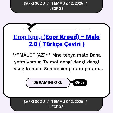
ŞARKI SÖZÜ
TEMMUZ 12, 2026
süzülüyorsun In a beautiful world Güzel
LEGROS
bir dünyada I
Егор Крид (Egor Kreed) – Malo
2.0 ( Türkçe Çeviri )
**”MALO” (AZ)** Mne tebya malo Bana
yetmiyorsun Ty moi dengi dengi dengi
vsegda malo Sen benim param param
param hep az Ya by ubil togo, kogo ty
tselovala Öptüğün kişiyi öldürürdüm Na
DEVAMINI OKU
69
mne bronezhilet, ty skvoz nego popala
Üzerimde kurşun geçirmez yelek, sen
ŞARKI SÖZÜ
TEMMUZ 12, 2026
onun içinden geçtin Mne tebya malo
LEGROS
malo malo malo malo Bana yetmiyorsun