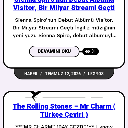
Visitor, Bir Milyar Streami Geçti
Sienna Spiro’nun Debut Albümü Visitor,
Bir Milyar Streami Geçti İngiliz müziğinin
yeni yüzü Sienna Spiro, debut albümüyle
rekorları alt üst etti. Milyar Streamin
Eşiğini Çoktan Geride Bıraktı Capitol
DEVAMINI OKU
31
Records etiketiyle yayımlanan Visitor,
piyasaya çıktığı ilk haftada kümülatif bir
HABER
TEMMUZ 12, 2026
LEGROS
milyar streami aştı. Bu rakam, albümü bu
yılın en büyük debut açılışı yapan albümü
konumuna taşıdı. Bunun
The Rolling Stones – Mr Charm (
Türkçe Çeviri )
**”MR CHARM” (BAY CEZBE)** I know