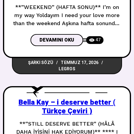
**”WEEKEND” (HAFTA SONU)** I’m on
my way Yoldayım I need your love more
than the weekend Aşkına hafta sonundan
daha çok ihtiyacım var All night and day
Gece gündüz I need your touch more
DEVAMINI OKU
47
than the weekend Dokunuşuna hafta
sonundan daha çok ihtiyacım var I’m
ŞARKI SÖZÜ
TEMMUZ 17, 2026
wide awake, I’m wide awake Tamamen
LEGROS
uyanığım, tamamen uyanığım No
Bella Kay – i deserve better (
Türkçe Çeviri )
**”STILL DESERVE BETTER” (HÂLÂ
DAHA İYİSİNİ HAK EDİYORUM)** **** I