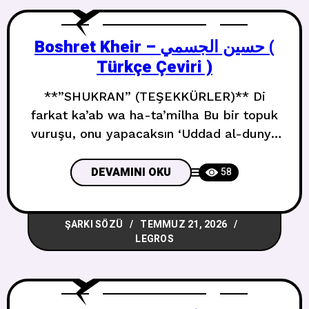
Bu
Boshret Kheir – حسين الجسمي (
Türkçe Çeviri )
**”SHUKRAN” (TEŞEKKÜRLER)** Di
farkat ka’ab wa ha-ta’milha Bu bir topuk
vuruşu, onu yapacaksın ‘Uddad al-dunya
ha-t’ulha Dünyaya karşı söyleyeceksin
Wa khud ba’a ‘ahd (ta’dilha) sakatit kthir
DEVAMINI OKU
58
Bir söz al (düzelt onu) çok sustun Khadit
eh Misr bi-sukutak Mısır sustuğunla ne
ŞARKI SÖZÜ
TEMMUZ 21, 2026
kazandı Ma tastakhsarash fiha sutak
LEGROS
Sesini esirgeme Bitktub bukra bi-
shurutak di bashar khair yalla yalla