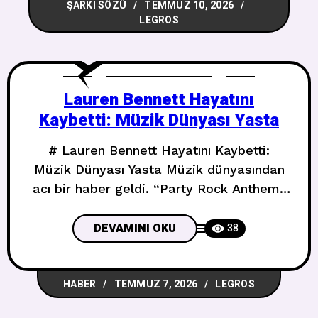
ŞARKI SÖZÜ
TEMMUZ 10, 2026
biliyorum I think I wanna go back to
LEGROS
school and have my locker full of
pictures of you
Lauren Bennett Hayatını
Kaybetti: Müzik Dünyası Yasta
# Lauren Bennett Hayatını Kaybetti:
Müzik Dünyası Yasta Müzik dünyasından
acı bir haber geldi. “Party Rock Anthem”
ile tanınan İngiliz şarkıcı **Lauren
Bennett**, 36 yaşında hayatını kaybetti.
DEVAMINI OKU
38
## G.R.L.’den Yürek Yakan Veda
Bennett’in eski grubu G.R.L., Pazartesi
HABER
TEMMUZ 7, 2026
LEGROS
günü yaptığı açıklamayla acı haberi
duyurdu: *”Kalplerimiz kırık ve onun