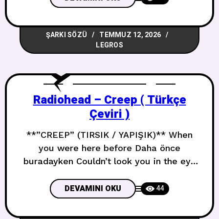
og mekka låt og tjent tusen mill Şarkı
yapıp milyonlar kazandım Forresten har
ŞARKI SÖZÜ
TEMMUZ 12, 2026
jeg også vært og kjøpt meg gassgrill Bu
LEGROS
Radiohead – Creep ( Türkçe
Çeviri )
**”CREEP” (TIRSIK / YAPIŞIK)** When
you were here before Daha önce
buradayken Couldn’t look you in the eye
Gözlerinin içine bakamazdım You’re just
like an angel Tıpkı bir melek gibisin Your
DEVAMINI OKU
44
skin makes me cry Tenin beni ağlatıyor
You float like a feather Bir tüy gibi