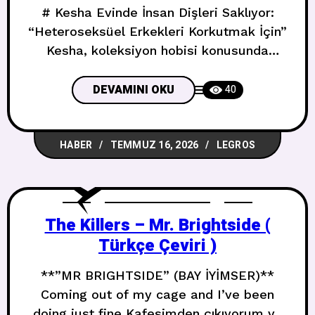
# Kesha Evinde İnsan Dişleri Saklıyor:
“Heteroseksüel Erkekleri Korkutmak İçin”
Kesha, koleksiyon hobisi konusunda
oldukça… kendine özgü bir açıklama
yaptı. ## Yıllar Önce Başlayan Alışkanlık
DEVAMINI OKU
40
Çarşamba günü Las Culturistas
podcast’ine konuk olan 39 yaşındaki
HABER
TEMMUZ 16, 2026
LEGROS
şarkıcı, sunucular Bowen Yang ve Matt
Rogers’a yıllardır diş topladığını itiraf etti:
*”Ben diş topluyorum, biliyor musunuz?
Evet, topluyorum. Gönderin bana.
The Killers – Mr. Brightside (
Türkçe Çeviri )
**”MR BRIGHTSIDE” (BAY İYİMSER)**
Coming out of my cage and I’ve been
doing just fine Kafesimden çıkıyorum ve