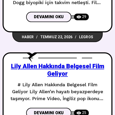
Dogg biyopiki için takvim netleşti. Film,
**6 Ağustos 2027**’de Universal
Pictures dağıtımıyla sinemalarda yerini
DEVAMINI OKU
29
alacak. ## Başrolde Kim Var? Rap
efsanesini beyazperdede **Jonathan
HABER
TEMMUZ 22, 2026
LEGROS
Daviss** canlandıracak. 26 yaşındaki
oyuncu, Netflix dizisi **Outer
Banks**’teki Pope Heyward rolüyle
tanınıyor. Daviss daha önce **Do
Lily Allen Hakkında Belgesel Film
Revenge**’de Camila Mendes,
Geliyor
# Lily Allen Hakkında Belgesel Film
Geliyor Lily Allen’ın hayatı beyazperdeye
taşınıyor. Prime Video, İngiliz pop ikonuna
odaklanan uzun metrajlı bir belgesel film
hazırladığını duyurdu. ## MySpace
DEVAMINI OKU
25