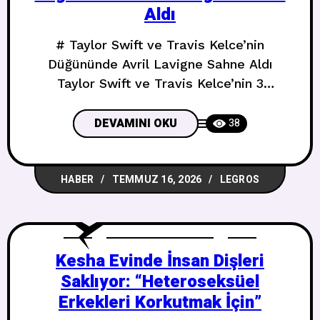
Aldı
# Taylor Swift ve Travis Kelce’nin
Düğününde Avril Lavigne Sahne Aldı
Taylor Swift ve Travis Kelce’nin 3
Temmuz’daki düğününden yeni detaylar
sızmaya devam ediyor. Bu kez ortaya
DEVAMINI OKU
38
çıkan isim: Avril Lavigne. ## Madison
Square Garden’da Tarihi Gece New
HABER
TEMMUZ 16, 2026
LEGROS
York’un ikonik Madison Square
Garden’ında gerçekleşen düğünde, spor
yorumcusu Pat McAfee’nin The Pat
McAfee Show’da yaptığı açıklamaya
Kesha Evinde İnsan Dişleri
Saklıyor: “Heteroseksüel
Erkekleri Korkutmak İçin”