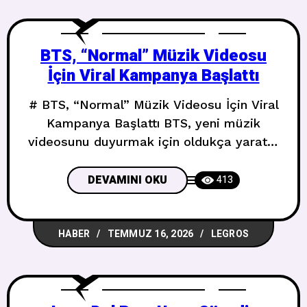
BTS, “Normal” Müzik Videosu
İçin Viral Kampanya Başlattı
# BTS, “Normal” Müzik Videosu İçin Viral
Kampanya Başlattı BTS, yeni müzik
videosunu duyurmak için oldukça yaratıcı
bir yol seçti. Ve internet tam da
beklendiği gibi coştu. ## “Normal”
DEVAMINI OKU
413
Geliyor Global pop ikonları BTS, beşinci
stüdyo albümleri **ARIRANG**’ın öne
HABER
TEMMUZ 16, 2026
LEGROS
çıkan parçalarından **”Normal”**in
müzik videosu ve Korece versiyonunu 17
Temmuz 2026’da **Spotify**’da özel
olarak yayımlayacak. Şarkı