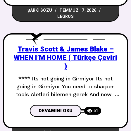
olarak, kazara You called me your
ŞARKI SÖZÜ
TEMMUZ 17, 2026
everything Beni her şeyin diye çağırdın
LEGROS
And the
Travis Scott & James Blake –
WHEN I’M HOME ( Türkçe Çeviri
)
**** Its not going in Girmiyor Its not
going in Girmiyor You need to sharpen
tools Aletleri bilemen gerek And now I
cant forget Ve şimdi unutamıyorum The
sound of a drill Bir matkap sesini The
DEVAMINI OKU
51
sound of a drill Bir matkap sesini And
now I cant forget Ve şimdi unutamıyorum