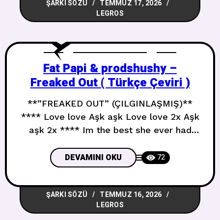
ŞARKI SÖZÜ
TEMMUZ 17, 2026
The sound of
LEGROS
Fat Papi & prodshushy –
Freaked Out ( Türkçe Çeviri )
**”FREAKED OUT” (ÇILGINLAŞMIŞ)**
**** Love love Aşk aşk Love love 2x Aşk
aşk 2x **** Im the best she ever had
thats for sure Sahip olduğu en iyisi benim
bu kesin She gon make a boom and blam
DEVAMINI OKU
72
like a Perc Bum ve blam yapacak bir
Perc gibi I aint f***** with this shawty
ŞARKI SÖZÜ
TEMMUZ 16, 2026
LEGROS