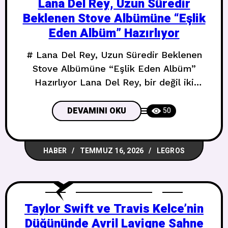
Lana Del Rey, Uzun Süredir
Beklenen Stove Albümüne “Eşlik
Eden Albüm” Hazırlıyor
# Lana Del Rey, Uzun Süredir Beklenen
Stove Albümüne “Eşlik Eden Albüm”
Hazırlıyor Lana Del Rey, bir değil iki
albümle geri dönüyor. Ve bu sefer haber
gerçek gibi görünüyor. ## Stove Sonunda
DEVAMINI OKU
50
Geliyor Çarşamba günü Instagram’a
dönen 41 yaşındaki sanatçı, uzun süredir
HABER
TEMMUZ 16, 2026
LEGROS
beklenen onuncu stüdyo albümü
**Stove**’un vinyl kapak tasarımını
paylaştı. Ama bununla kalmadı;
**Spyda**
Taylor Swift ve Travis Kelce’nin
Düğününde Avril Lavigne Sahne