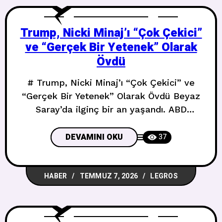
bizim için ne kadar çok şey ifade ettiğini
Trump, Nicki Minaj’ı “Çok Çekici”
ve “Gerçek Bir Yetenek” Olarak
Övdü
# Trump, Nicki Minaj’ı “Çok Çekici” ve
“Gerçek Bir Yetenek” Olarak Övdü Beyaz
Saray’da ilginç bir an yaşandı. ABD
Başkanı Donald Trump, Nicki Minaj’ı
kamuoyu önünde bol iltifatla andı; ama
DEVAMINI OKU
37
konuşma beklenmedik bir hatayla da
renklendi. ## Gül Bahçesi’nde Sürpriz
HABER
TEMMUZ 7, 2026
LEGROS
Övgü Pazartesi günü Beyaz Saray’da
Trump Hesaplarının lansmanı için
düzenlenen öğle yemeğinde Trump,
Super Bass