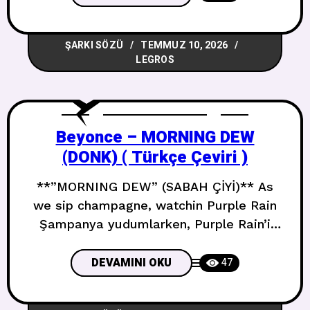
figure out Beni anlamaya çalışırken
bırakıyorsun With you its a game Seninle
ŞARKI SÖZÜ
TEMMUZ 10, 2026
bu bir oyun First time so right my nook
LEGROS
all night İlk sefer
Beyonce – MORNING DEW
(DONK) ( Türkçe Çeviri )
**”MORNING DEW” (SABAH ÇİYİ)** As
we sip champagne, watchin Purple Rain
Şampanya yudumlarken, Purple Rain’i
izlerken Bodys insane, how could you
complain Vücudun çılgın, nasıl şikayet
DEVAMINI OKU
47
edebilirsin Plus I know you love my
personality Üstelik kişiliğimi sevdiğini