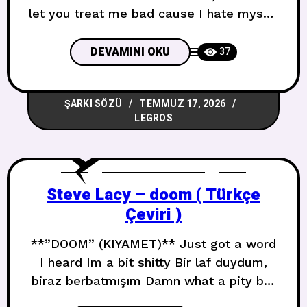
let you treat me bad cause I hate myself
Kötü davranmana izin verdim çünkü
kendimden nefret ediyorum Theres a
DEVAMINI OKU
37
screw or two loose everybody can tell
Bir iki vida gevşek, herkes anlayabilir Is
ŞARKI SÖZÜ
TEMMUZ 17, 2026
your Lexapro working Lexapro’n çalışıyor
LEGROS
mu You havent called me in
Steve Lacy – doom ( Türkçe
Çeviri )
**”DOOM” (KIYAMET)** Just got a word
I heard Im a bit shitty Bir laf duydum,
biraz berbatmışım Damn what a pity but
I smell so pretty Kahretsin ne yazık ama