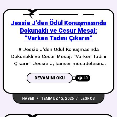
Jessie J’den Ödül Konuşmasında
Dokunaklı ve Cesur Mesaj:
“Varken Tadını Çıkarın”
# Jessie J’den Ödül Konuşmasında
Dokunaklı ve Cesur Mesaj: “Varken Tadını
Çıkarın” Jessie J, kanser mücadelesini
geride bırakırken kadınlara hem güldüren
hem düşündüren bir mesaj verdi. ##
DEVAMINI OKU
40
Londra’da Duygusal Bir Gece Perşembe
günü Londra’daki Royal Albert Hall’da
HABER
TEMMUZ 12, 2026
LEGROS
düzenlenen **Nordoff and Robbins Silver
Clef Ödülleri** töreninde **Müzikte
Olağanüstü Başarı** ödülünü alan Jessie