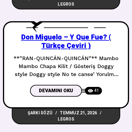
LEGROS
sana ne yapabilir? Ahi setebīdu cüyüşüz-
zalâm Kardeşim, karanlığın orduları yok
olacak Ve yuşriqu fil kevni
Don Miguelo – Y Que Fue? (
Türkçe Çeviri )
**”RAN-QUINCÁN-QUINCÁN”** Mambo
Mambo Chapa Kilit / Gösteriş Doggy
style Doggy style No te canse’ Yorulma
¿Y qué fue, no hiciste na Ne oldu, hiçbir
şey yapmadın Con tanta chapa pa
DEVAMINI OKU
41
hacerle ran-quincán-quincán Bu kadar
gösterişle ran-kuinkán-kuinkán
ŞARKI SÖZÜ
TEMMUZ 21, 2026
yapacakken ¿Y qué fue, no hiciste na Ne
LEGROS
oldu, hiçbir şey yapmadın Con tanta
chapa pa hacerle ran-quincán-quincán