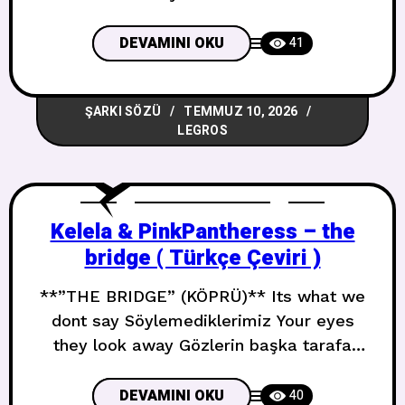
duyduğumda yatağa nostaljik giriyorum
Pull one or two drinks in me it always
DEVAMINI OKU
41
goes the same Bir iki içki içince hep aynı
oluyor I start to reminisce and take a trip
ŞARKI SÖZÜ
TEMMUZ 10, 2026
down memory lane Anıları canlandırmaya
LEGROS
Kelela & PinkPantheress – the
bridge ( Türkçe Çeviri )
**”THE BRIDGE” (KÖPRÜ)** Its what we
dont say Söylemediklerimiz Your eyes
they look away Gözlerin başka tarafa
bakıyor Now we goin round and round
Şimdi dönüp duruyoruz Leavin me to
DEVAMINI OKU
40