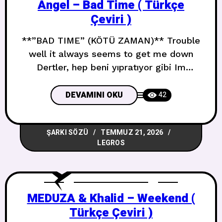
Angel – Bad Time ( Türkçe
Çeviri )
**”BAD TIME” (KÖTÜ ZAMAN)** Trouble
well it always seems to get me down
Dertler, hep beni yıpratıyor gibi Im
doubtful that things are ever gonna turn
around İşlerin düzeleceğinden şüpheliyim
DEVAMINI OKU
42
I gotta find a way to change my life
Hayatımı değiştirmenin bir yolunu
ŞARKI SÖZÜ
TEMMUZ 21, 2026
bulmalıyım Never have I ever been lucky
LEGROS
Hiç şanslı olmadım My back
MEDUZA & Khalid – Weekend (
Türkçe Çeviri )