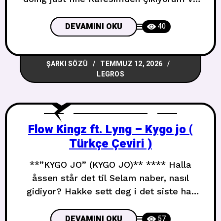
gayet iyi gidiyorum Gotta gotta be down
because I want it all Hazır olmalıyım
DEVAMINI OKU
40
çünkü hepsini istiyorum It started out
with a kiss how did it end up like this Bir
ŞARKI SÖZÜ
TEMMUZ 12, 2026
öpücükle başladı, nasıl bu hale geldi?
LEGROS
Flow Kingz ft. Lyng – Kygo jo (
Türkçe Çeviri )
**”KYGO JO” (KYGO JO)** **** Halla
åssen står det til Selam naber, nasıl
gidiyor? Hakke sett deg i det siste har
du gått deg vill Son zamanlarda seni
görmedim, kayboldun mu? Jeg har vært
DEVAMINI OKU
57