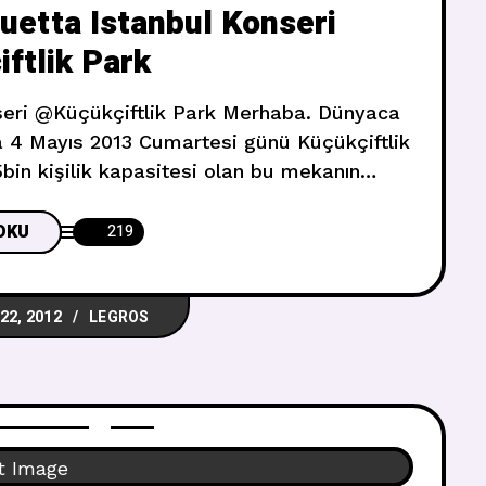
uetta Istanbul Konseri
ftlik Park
seri @Küçükçiftlik Park Merhaba. Dünyaca
a 4 Mayıs 2013 Cumartesi günü Küçükçiftlik
bin kişilik kapasitesi olan bu mekanın
ekleniyor. VzwS-z4GQqk
OKU
219
22, 2012
LEGROS