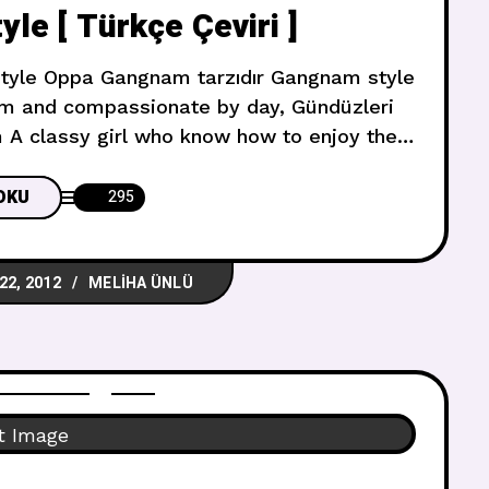
e [ Türkçe Çeviri ]
rm and compassionate by day, Gündüzleri
m A classy girl who know how to enjoy the
e Bir kahve fincanın tadına
OKU
295
22, 2012
MELIHA ÜNLÜ