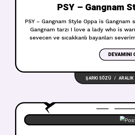
PSY – Gangnam Styl
PSY – Gangnam Style Oppa is Gangnam style Oppa Gangnam tarzıdır Gangnam style
Gangnam tarzı I love a lady who is wa
sevecen ve sıcakkanlı bayanları severi
freedom of a cup of coffe
DEVAMINI 
ŞARKI SÖZÜ
ARALIK 