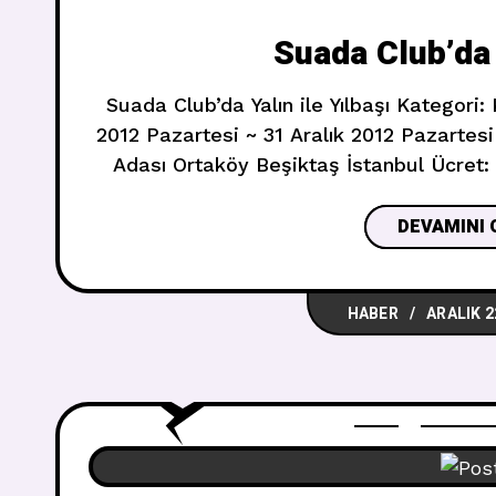
Suada Club’da Y
Suada Club’da Yalın ile Yılbaşı Kategori:
2012 Pazartesi ~ 31 Aralık 2012 Pazarte
Adası Ortaköy Beşiktaş İstanbul Ücret: 
Çağrı Merkezi: 0216 556 98 00 Biletix Sa
gişe Telefon: 0212 263 73 73 Web Adres
DEVAMINI 
Suada Club’da Yalın Kon
HABER
ARALIK 2