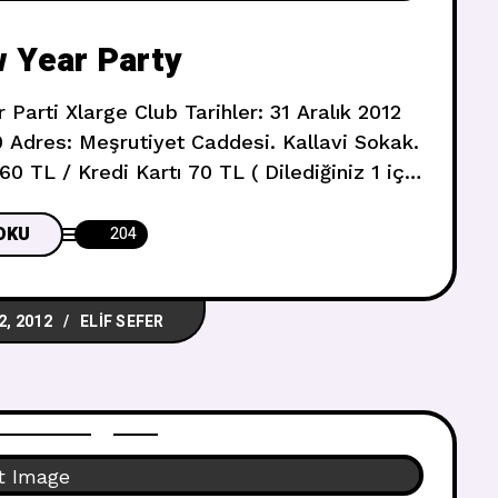
 Year Party
arti Xlarge Club Tarihler: 31 Aralık 2012
0 Adres: Meşrutiyet Caddesi. Kallavi Sokak.
0 TL / Kredi Kartı 70 TL ( Dilediğiniz 1 içki
iyor ) Nereden Alınır: Xlarge Club Gişe
na Xlarge bir eğlence ile girmeye ne
OKU
204
2, 2012
ELIF SEFER