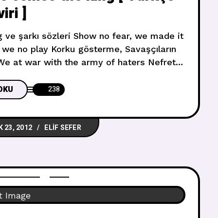
iri ]
 it
 we no play Korku gösterme, Savaşçıların
yenlerle
OKU
238
K 23, 2012
ELIF SEFER