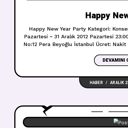
Happy New
Happy New Year Party Kategori: Konser P
Pazartesi ~ 31 Aralık 2012 Pazartesi 23:0
No:12 Pera Beyoğlu İstanbul Ücret: Nakit 6
içebilirsiniz, yerli yabancı farketm
Telefon: 0212 243 49 43 2013 yılı
DEVAMINI 
HABER
ARALIK 2