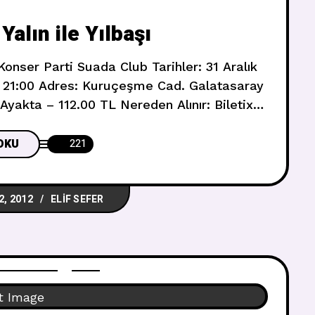
alın ile Yılbaşı
 Konser Parti Suada Club Tarihler: 31 Aralık
si 21:00 Adres: Kuruçeşme Cad. Galatasaray
Ayakta – 112.00 TL Nereden Alınır: Biletix
tış Noktaları,www.biletix.com ve Suada Club
i: http://www.suadaclub.com.tr Yeni Yılda
OKU
221
serine Davetlisiniz! 2013
2, 2012
ELIF SEFER