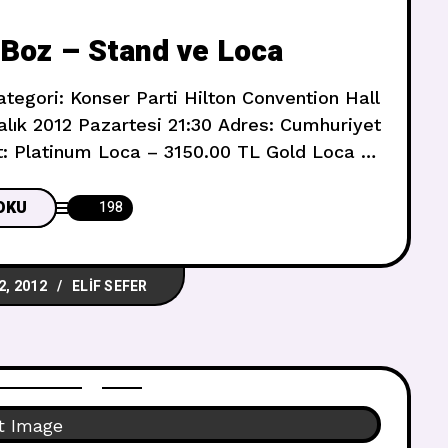
 Boz – Stand ve Loca
tegori: Konser Parti Hilton Convention Hall
Aralık 2012 Pazartesi 21:30 Adres: Cumhuriyet
et: Platinum Loca – 3150.00 TL Gold Loca –
L Gold Stand – 1325.00 TL Silver Stand –
Normal Stand –
OKU
198
2, 2012
ELIF SEFER