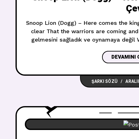
Çev
Snoop Lion (Dogg) – Here comes the king ve şarkı sözleri Show no fear, we made
clear That the warriors are coming and
gelmesini sağladık ve oynamaya değil We at war with the army of haters Nefret
besle
DEVAMINI 
ŞARKI SÖZÜ
ARALI