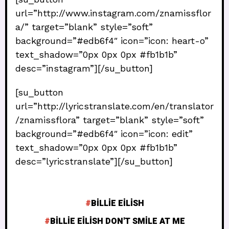
url=”http://www.instagram.com/znamissflor
a/” target=”blank” style=”soft”
background=”#edb6f4″ icon=”icon: heart-o”
text_shadow=”0px 0px 0px #fb1b1b”
desc=”instagram”][/su_button]
[su_button
url=”http://lyricstranslate.com/en/translator
/znamissflora” target=”blank” style=”soft”
background=”#edb6f4″ icon=”icon: edit”
text_shadow=”0px 0px 0px #fb1b1b”
desc=”lyricstranslate”][/su_button]
BILLIE EILISH
BILLIE EILISH DON'T SMILE AT ME