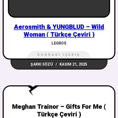
Aerosmith & YUNGBLUD – Wild
Woman ( Türkçe Çeviri )
LEGROS
SONRAKI İÇERIK
ŞARKI SÖZÜ
KASIM 21, 2025
Meghan Trainor – Gifts For Me (
Türkçe Çeviri )