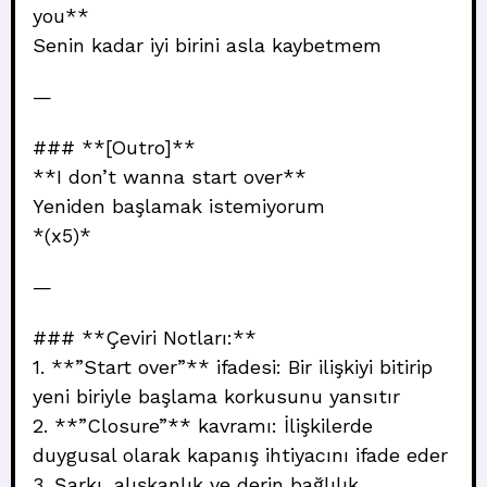
you**
Senin kadar iyi birini asla kaybetmem
—
### **[Outro]**
**I don’t wanna start over**
Yeniden başlamak istemiyorum
*(x5)*
—
### **Çeviri Notları:**
1. **”Start over”** ifadesi: Bir ilişkiyi bitirip
yeni biriyle başlama korkusunu yansıtır
2. **”Closure”** kavramı: İlişkilerde
duygusal olarak kapanış ihtiyacını ifade eder
3. Şarkı, alışkanlık ve derin bağlılık