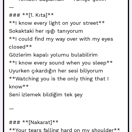
—
### **[1. Kıta]**
**I know every light on your street**
Sokaktaki her ışığı tanıyorum
**I could find my way over with my eyes
closed**
Gözlerim kapalı yolumu bulabilirim
**I know every sound when you sleep**
Uyurken çıkardığın her sesi biliyorum
**Watching you is the only thing that I
know**
Seni izlemek bildiğim tek şey
—
### **[Nakarat]**
**Your tears falling hard on my shoulder**