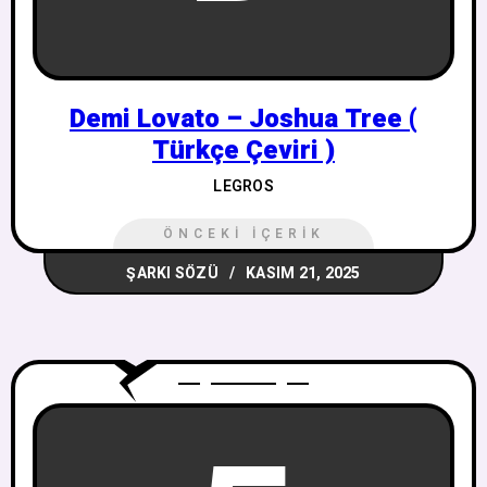
Demi Lovato – Joshua Tree (
Türkçe Çeviri )
LEGROS
ÖNCEKI İÇERIK
ŞARKI SÖZÜ
KASIM 21, 2025