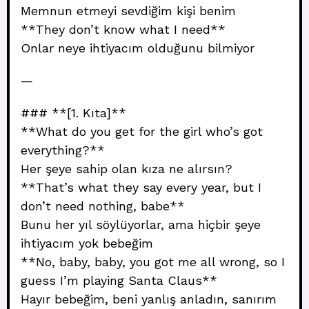
Memnun etmeyi sevdiğim kişi benim
**They don’t know what I need**
Onlar neye ihtiyacım olduğunu bilmiyor
—
### **[1. Kıta]**
**What do you get for the girl who’s got
everything?**
Her şeye sahip olan kıza ne alırsın?
**That’s what they say every year, but I
don’t need nothing, babe**
Bunu her yıl söylüyorlar, ama hiçbir şeye
ihtiyacım yok bebeğim
**No, baby, baby, you got me all wrong, so I
guess I’m playing Santa Claus**
Hayır bebeğim, beni yanlış anladın, sanırım