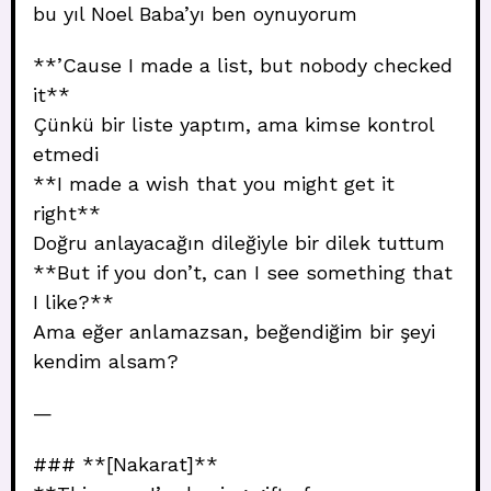
bu yıl Noel Baba’yı ben oynuyorum
**’Cause I made a list, but nobody checked
it**
Çünkü bir liste yaptım, ama kimse kontrol
etmedi
**I made a wish that you might get it
right**
Doğru anlayacağın dileğiyle bir dilek tuttum
**But if you don’t, can I see something that
I like?**
Ama eğer anlamazsan, beğendiğim bir şeyi
kendim alsam?
—
### **[Nakarat]**