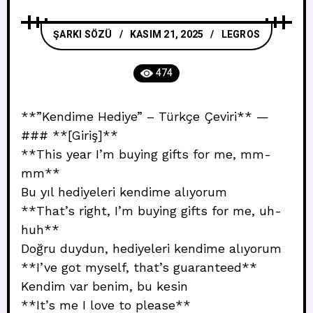
ŞARKI SÖZÜ
KASIM 21, 2025
LEGROS
474
**”Kendime Hediye” – Türkçe Çeviri** —
### **[Giriş]**
**This year I’m buying gifts for me, mm-
mm**
Bu yıl hediyeleri kendime alıyorum
**That’s right, I’m buying gifts for me, uh-
huh**
Doğru duydun, hediyeleri kendime alıyorum
**I’ve got myself, that’s guaranteed**
Kendim var benim, bu kesin
**It’s me I love to please**