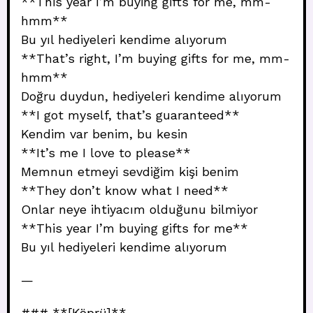
**This year I’m buying gifts for me, mm-
hmm**
Bu yıl hediyeleri kendime alıyorum
**That’s right, I’m buying gifts for me, mm-
hmm**
Doğru duydun, hediyeleri kendime alıyorum
**I got myself, that’s guaranteed**
Kendim var benim, bu kesin
**It’s me I love to please**
Memnun etmeyi sevdiğim kişi benim
**They don’t know what I need**
Onlar neye ihtiyacım olduğunu bilmiyor
**This year I’m buying gifts for me**
Bu yıl hediyeleri kendime alıyorum
—
### **[Köprü]**