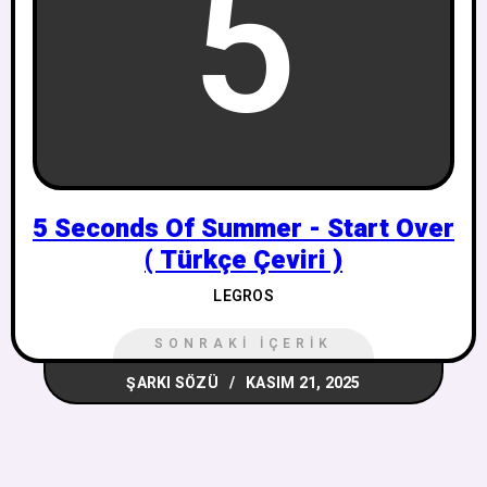
5
5 Seconds Of Summer - Start Over
( Türkçe Çeviri )
LEGROS
SONRAKI İÇERIK
ŞARKI SÖZÜ
KASIM 21, 2025