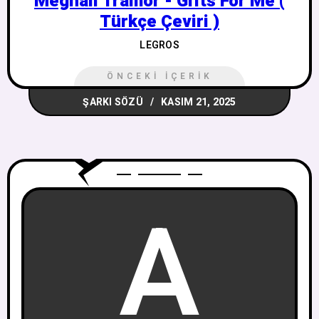
Meghan Trainor - Gifts For Me (
Türkçe Çeviri )
LEGROS
ÖNCEKI İÇERIK
ŞARKI SÖZÜ
KASIM 21, 2025
A