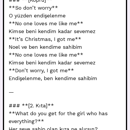
**So don’t worry**
O yüzden endişelenme
**No one loves me like me**
Kimse beni kendim kadar sevemez
**It’s Christmas, I got me**
Noel ve ben kendime sahibim
**No one loves me like me**
Kimse beni kendim kadar sevemez
**Don’t worry, I got me**
Endişelenme, ben kendime sahibim
—
### **[2. Kıta]**
**What do you get for the girl who has
everything?**
Her şeye sahip olan kıza ne alırsın?