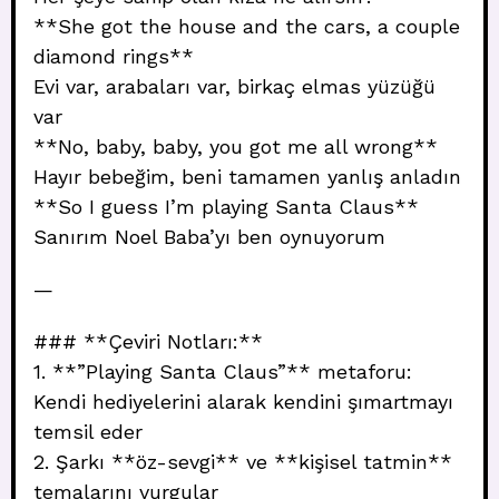
**She got the house and the cars, a couple
diamond rings**
Evi var, arabaları var, birkaç elmas yüzüğü
var
**No, baby, baby, you got me all wrong**
Hayır bebeğim, beni tamamen yanlış anladın
**So I guess I’m playing Santa Claus**
Sanırım Noel Baba’yı ben oynuyorum
—
### **Çeviri Notları:**
1. **”Playing Santa Claus”** metaforu:
Kendi hediyelerini alarak kendini şımartmayı
temsil eder
2. Şarkı **öz-sevgi** ve **kişisel tatmin**
temalarını vurgular