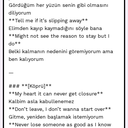
Gördüğüm her yüzün senin gibi olmasını
diliyorum
**Tell me if it’s slipping away**
Elimden kayıp kaymadığını söyle bana
**Might not see the reason to stay but I
do**
Belki kalmanın nedenini göremiyorum ama
ben kalıyorum
—
### **[Köprü]**
**My heart it can never get closure**
Kalbim asla kabullenemez
**Don’t leave, I don’t wanna start over**
Gitme, yeniden başlamak istemiyorum
**Never lose someone as good as I know