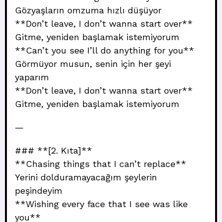
Gözyaşların omzuma hızlı düşüyor
**Don’t leave, I don’t wanna start over**
Gitme, yeniden başlamak istemiyorum
**Can’t you see I’ll do anything for you**
Görmüyor musun, senin için her şeyi
yaparım
**Don’t leave, I don’t wanna start over**
Gitme, yeniden başlamak istemiyorum
—
### **[2. Kıta]**
**Chasing things that I can’t replace**
Yerini dolduramayacağım şeylerin
peşindeyim
**Wishing every face that I see was like
you**