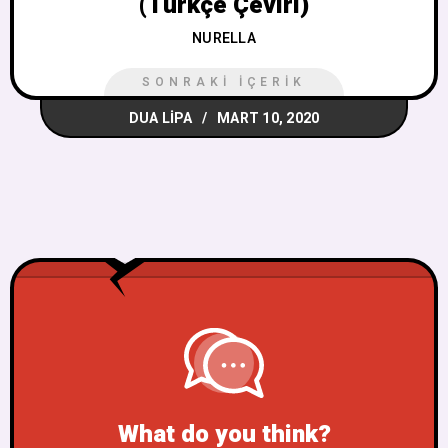
(Türkçe Çeviri)
NURELLA
SONRAKI İÇERIK
DUA LIPA
MART 10, 2020
What do you think?