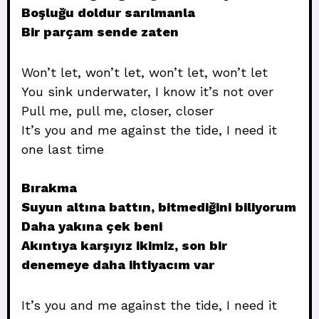
Boşluğu doldur sarılmanla
Bir parçam sende zaten
Won’t let, won’t let, won’t let, won’t let
You sink underwater, I know it’s not over
Pull me, pull me, closer, closer
It’s you and me against the tide, I need it
one last time
Bırakma
Suyun altına battın, bitmediğini biliyorum
Daha yakına çek beni
Akıntıya karşıyız ikimiz, son bir
denemeye daha ihtiyacım var
It’s you and me against the tide, I need it