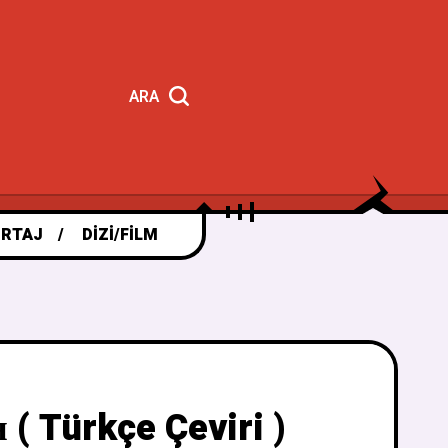
ARA
RTAJ
DIZI/FILM
( Türkçe Çeviri )