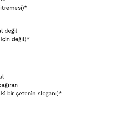
itremesi)*
l değil
için değil)*
al
bağıran
i bir çetenin sloganı)*