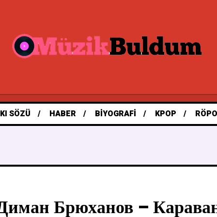
KI SÖZÜ
HABER
BIYOGRAFI
KPOP
RÖPO
Диман Брюханов – Караван 