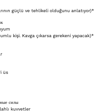
rının güçlü ve tehlikeli olduğunu anlatıyor)*
ик
luyum
rumlu kişi. Kavga çıkarsa gerekeni yapacak)*
r
i üs
нные силы
lahlı kuvvetler