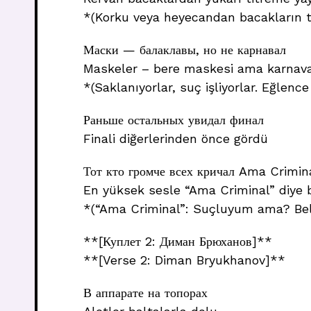
*(Korku veya heyecandan bacakların t
Маски — балаклавы, но не карнавал
Maskeler – bere maskesi ama karnava
*(Saklanıyorlar, suç işliyorlar. Eğlence 
Раньше остальных увидал финал
Finali diğerlerinden önce gördü
Тот кто громче всех кричал Ama Crimin
En yüksek sesle “Ama Criminal” diye 
*(“Ama Criminal”: Suçluyum ama? Belk
**[Куплет 2: Диман Брюханов]**
**[Verse 2: Diman Bryukhanov]**
В аппарате на топорах