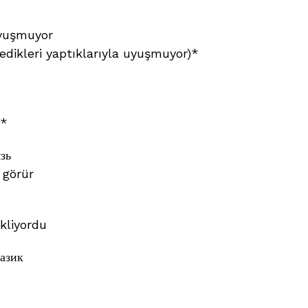
uyuşmuyor
edikleri yaptıklarıyla uyuşmuyor)*
)*
зь
 görür
ekliyordu
азик