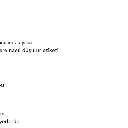
попасть в реки
ere nasıl düşülür etiketi
ом
ом
 yerlerde