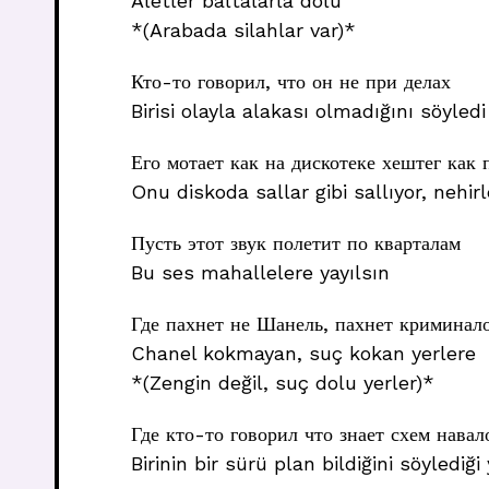
Aletler baltalarla dolu
*(Arabada silahlar var)*
Кто-то говорил, что он не при делах
Birisi olayla alakası olmadığını söyledi
Его мотает как на дискотеке хештег как 
Onu diskoda sallar gibi sallıyor, nehirl
Пусть этот звук полетит по кварталам
Bu ses mahallelere yayılsın
Где пахнет не Шанель, пахнет криминал
Chanel kokmayan, suç kokan yerlere
*(Zengin değil, suç dolu yerler)*
Где кто-то говорил что знает схем навал
Birinin bir sürü plan bildiğini söylediği