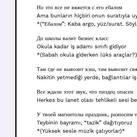
Но это все не вяжется с его ебалом
Ama bunların hiçbiri onun suratıyla 
*(“Ебалом”: Kaba argo, yüz/surat. Söyl
До школы валит бизнес класс
Okula kadar iş adamı sınıfı gidiyor
*(Sabah okula giderken lüks araçlar?
Там где не вывозит кэш, там вывозит свя
Nakitin yetmediği yerde, bağlantılar iş
Все ждали этот звук, что пиздец опасен
Herkes bu lanet olası tehlikeli sesi b
У твоей магнитолы праздник, разносим т
Teybinin bayramı, “tazik” dağıtıyoruz
*(Yüksek sesle müzik çalıyorlar)*