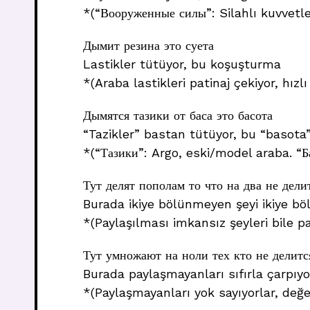
*(“Вооруженные силы”: Silahlı kuvvetle
Дымит резина это суета
Lastikler tütüyor, bu koşuşturma
*(Araba lastikleri patinaj çekiyor, hızl
Дымятся тазики от баса это басота
“Tazikler” bastan tütüyor, bu “basota
*(“Тазики”: Argo, eski/model araba. “Б
Тут делят пополам то что на два не дели
Burada ikiye bölünmeyen şeyi ikiye bö
*(Paylaşılması imkansız şeyleri bile p
Тут умножают на ноли тех кто не делитс
Burada paylaşmayanları sıfırla çarpıyo
*(Paylaşmayanları yok sayıyorlar, değer