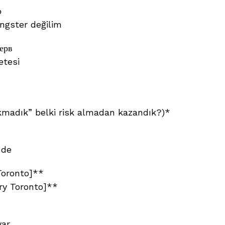
р
ngster değilim
ерв
etesi
kmadık” belki risk almadan kazandık?)*
 de
Toronto]**
ry Toronto]**
yar