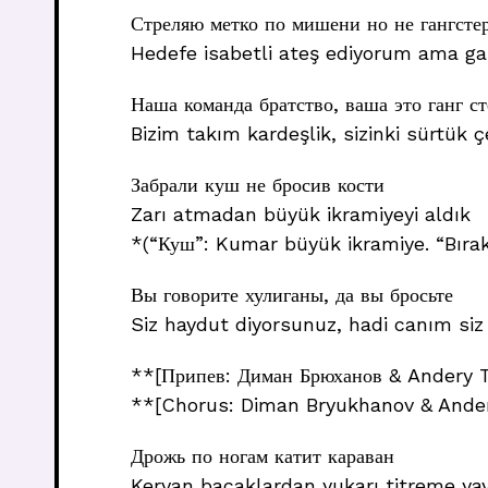
Стреляю метко по мишени но не гангсте
Hedefe isabetli ateş ediyorum ama ga
Наша команда братство, ваша это ганг ст
Bizim takım kardeşlik, sizinki sürtük ç
Забрали куш не бросив кости
Zarı atmadan büyük ikramiyeyi aldık
*(“Куш”: Kumar büyük ikramiye. “Bıra
Вы говорите хулиганы, да вы бросьте
Siz haydut diyorsunuz, hadi canım siz
**[Припев: Диман Брюханов & Andery 
**[Chorus: Diman Bryukhanov & Ande
Дрожь по ногам катит караван
Kervan bacaklardan yukarı titreme ya