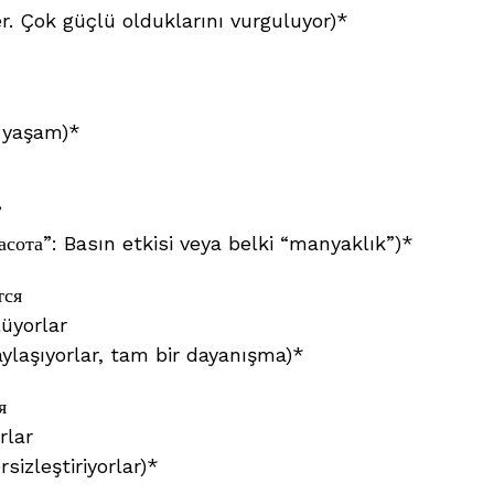
r. Çok güçlü olduklarını vurguluyor)*
ı yaşam)*
”
асота”: Basın etkisi veya belki “manyaklık”)*
тся
lüyorlar
aylaşıyorlar, tam bir dayanışma)*
я
rlar
sizleştiriyorlar)*