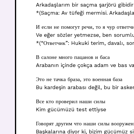
Arkadaşlarım bir saçma şarjörü gibidir
*(Saçma: Av tüfeği mermisi. Arkadaşla
И если не помогут речи, то я чур ответч
Ve eğer sözler yetmezse, ben sorum
*(“Ответчик”: Hukuki terim, davalı, so
В салоне много пацанов и баса
Arabanın içinde çokça adam ve bas va
Это не тачка браза, это военная база
Bu kardeşin arabası değil, bu bir asker
Все кто проверил наши силы
Kim gücümüzü test ettiyse
Говорят другим что наши силы вооруже
Başkalarına diyor ki, bizim gücümüz si