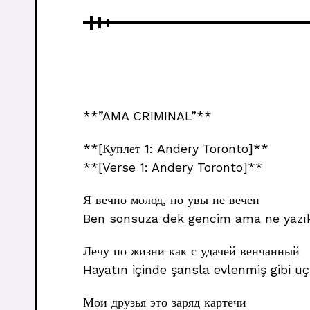
**”AMA CRIMINAL”**
**[Куплет 1: Andery Toronto]**
**[Verse 1: Andery Toronto]**
Я вечно молод, но увы не вечен
Ben sonsuza dek gencim ama ne yazık
Лечу по жизни как с удачей венчанный
Hayatın içinde şansla evlenmiş gibi 
Мои друзья это заряд картечи