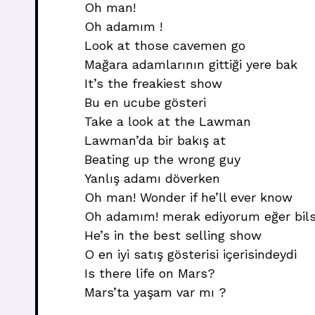
Oh man!
Oh adamım !
Look at those cavemen go
Mağara adamlarının gittiği yere bak
It’s the freakiest show
Bu en ucube gösteri
Take a look at the Lawman
Lawman’da bir bakış at
Beating up the wrong guy
Yanlış adamı döverken
Oh man! Wonder if he’ll ever know
Oh adamım! merak ediyorum eğer bils
He’s in the best selling show
O en iyi satış gösterisi içerisindeydi
Is there life on Mars?
Mars’ta yaşam var mı ?