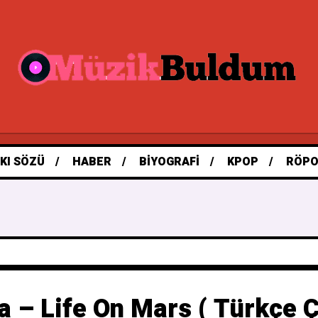
KI SÖZÜ
HABER
BIYOGRAFI
KPOP
RÖPO
a – Life On Mars ( Türkçe Çe