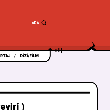
ARA
RTAJ
DIZI/FILM
viri )