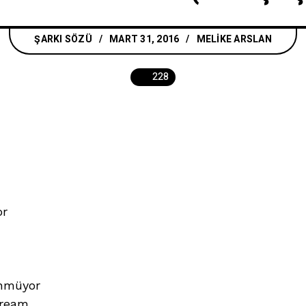
ŞARKI SÖZÜ
MART 31, 2016
MELIKE ARSLAN
228
or
ünmüyor
dream