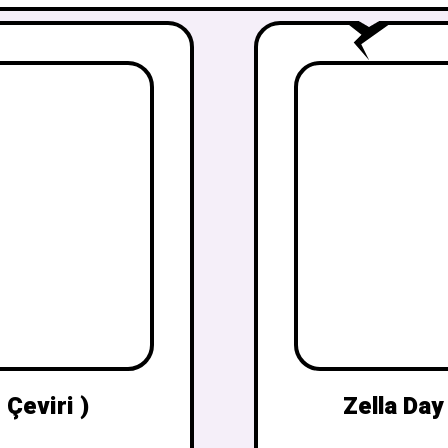
 Çeviri )
Zella Day