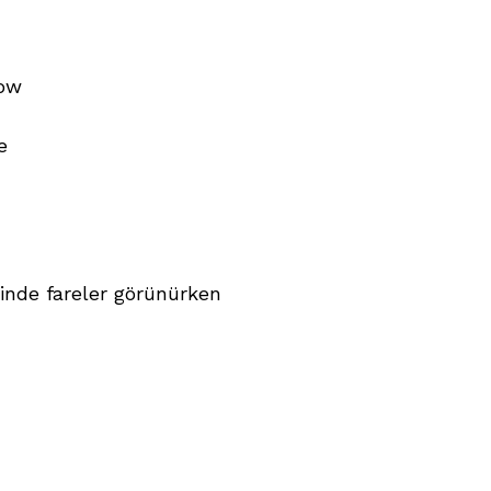
cow
e
sinde fareler görünürken