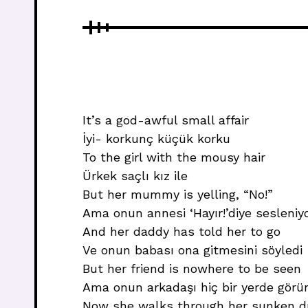
It’s a god-awful small affair
İyi- korkunç küçük korku
To the girl with the mousy hair
Ürkek saçlı kız ile
But her mummy is yelling, “No!”
Ama onun annesi ‘Hayır!’diye sesleniy
And her daddy has told her to go
Ve onun babası ona gitmesini söyledi
But her friend is nowhere to be seen
Ama onun arkadaşı hiç bir yerde gör
Now she walks through her sunken 