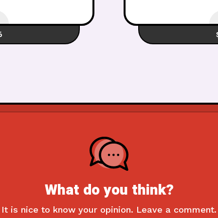
6
What do you think?
It is nice to know your opinion. Leave a comment.