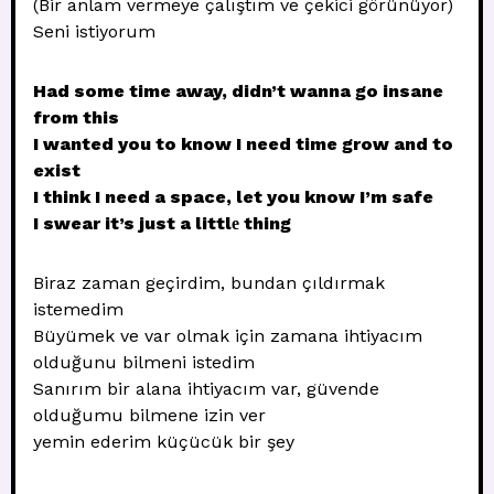
(Bir anlam vermeye çalıştım ve çekici görünüyor)
Seni istiyorum
Had some time away, didn’t wanna go insane
from this
I wanted you to know I need time grow and to
exist
I think I need a space, let you know I’m safe
I swear it’s just a littlе thing
Biraz zaman geçirdim, bundan çıldırmak
istemedim
Büyümek ve var olmak için zamana ihtiyacım
olduğunu bilmeni istedim
Sanırım bir alana ihtiyacım var, güvende
olduğumu bilmene izin ver
yemin ederim küçücük bir şey