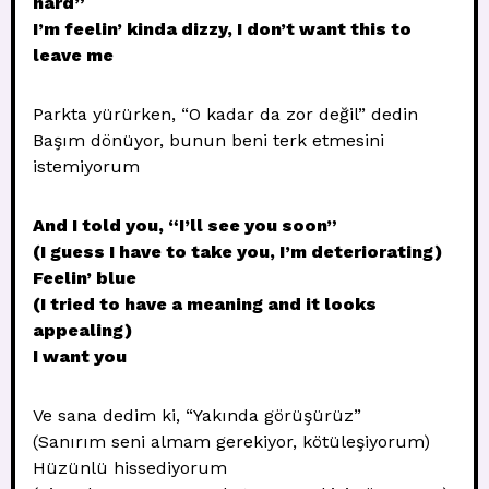
hard”
I’m feelin’ kinda dizzy, I don’t want this to
leave me
Parkta yürürken, “O kadar da zor değil” dedin
Başım dönüyor, bunun beni terk etmesini
istemiyorum
And I told you, “I’ll see you soon”
(I guess I have to take you, I’m deteriorating)
Feelin’ blue
(I tried to have a meaning and it looks
appealing)
I want you
Ve sana dedim ki, “Yakında görüşürüz”
(Sanırım seni almam gerekiyor, kötüleşiyorum)
Hüzünlü hissediyorum