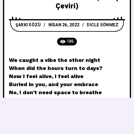
Çeviri)
ŞARKI SÖZÜ
NISAN 26, 2022
DICLE SÖNMEZ
186
We caught a vibe the other night
When did the hours turn to days?
Now I feel alive, I feel alive
Buried in you, and your embrace
No, I don’t need space to breathe
I don’t think I ever wanna leave
I’d lose my mind out there, on the other
side
So I’m down for the ride
Ever since we fell in love