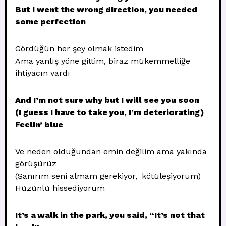
But I went the wrong direction, you needed
some perfection
Gördüğün her şey olmak istedim
Ama yanlış yöne gittim, biraz mükemmelliğe
ihtiyacın vardı
And I’m not sure why but I will see you soon
(I guess I have to take you, I’m deteriorating)
Feelin’ blue
Ve neden olduğundan emin değilim ama yakında
görüşürüz
(Sanırım seni almam gerekiyor, kötüleşiyorum)
Hüzünlü hissediyorum
It’s a walk in the park, you said, “It’s not that