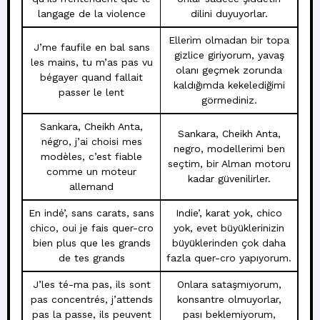
langage de la violence
dilini duyuyorlar.
Ellerim olmadan bir topa
J’me faufile en bal sans
gizlice giriyorum, yavaş
les mains, tu m’as pas vu
olanı geçmek zorunda
bégayer quand fallait
kaldığımda kekelediğimi
passer le lent
görmediniz.
Sankara, Cheikh Anta,
Sankara, Cheikh Anta,
négro, j’ai choisi mes
negro, modellerimi ben
modèles, c’est fiable
seçtim, bir Alman motoru
comme un moteur
kadar güvenilirler.
allemand
En indé’, sans carats, sans
Indie’, karat yok, chico
chico, oui je fais quer-cro
yok, evet büyüklerinizin
bien plus que les grands
büyüklerinden çok daha
de tes grands
fazla quer-cro yapıyorum.
J’les té-ma pas, ils sont
Onlara sataşmıyorum,
pas concentrés, j’attends
konsantre olmuyorlar,
pas la passe, ils peuvent
pası beklemiyorum,