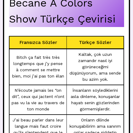
Becane A Colors
Show Türkçe Çevirisi
Fransızca Sözler
Türkçe Sözler
Kaltak, çok uzun
Bitch ça fait très très
zamandır nasıl iyi
longtemps que j’y pense
görüneceğimi
à comment se mettre
düşünüyorum, ama sende
bien, moi j’ai pas ton élan
bu azim yok.
N’écoute jamais les “on
İnsanların söylediklerini
dit”, ceux qui jactent n’ont
asla dinleme, konuşanlar
pas vu la vie au travers de
hayatı senin gözlerinden
ton monde
görmemişlerdir.
J’ai beau parler dans leur
Onların dilinde
langue mais faut croire
konuşabilirim ama sanırım
qu’ils n’entendent que le
onlar sadece şiddetin