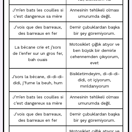
J’m’en bats les couilles si
Annesinin tehlikeli olması
c’est dangereux sa mère
umurumda değil.
J’vois que des barreaux,
Demir çubuklardan başka
des barreaux en fer
bir şey göremiyorum.
Motosiklet çığlık atıyor ve
La bécane crie et j’sors
ben büyük bir demirle
de l’enfer sur un gros fer,
cehennemden çıkıyorum,
bah ouais
evet
Bisikletimdeyim, di-di-di-
J’sors la bécane, di-di-di-
didi, ot içiyorum,
didi, j’fume la beuh, hum
mırıldanıyorum
J’m’en bats les couilles si
Annesinin tehlikeli olması
c’est dangereux sa mère
umurumda değil.
J’vois que des barreaux,
Demir çubuklardan başka
des barreaux en fer
bir şey göremiyorum.
Motosiklet çığlık atıyor ve