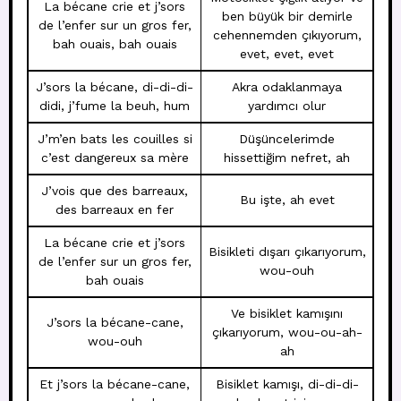
La bécane crie et j’sors
ben büyük bir demirle
de l’enfer sur un gros fer,
cehennemden çıkıyorum,
bah ouais, bah ouais
evet, evet, evet
J’sors la bécane, di-di-di-
Akra odaklanmaya
didi, j’fume la beuh, hum
yardımcı olur
J’m’en bats les couilles si
Düşüncelerimde
c’est dangereux sa mère
hissettiğim nefret, ah
J’vois que des barreaux,
Bu işte, ah evet
des barreaux en fer
La bécane crie et j’sors
Bisikleti dışarı çıkarıyorum,
de l’enfer sur un gros fer,
wou-ouh
bah ouais
Ve bisiklet kamışını
J’sors la bécane-cane,
çıkarıyorum, wou-ou-ah-
wou-ouh
ah
Et j’sors la bécane-cane,
Bisiklet kamışı, di-di-di-