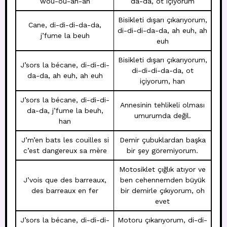
wou-ou-ah-ah
da-da, ot içiyorum
Bisikleti dışarı çıkarıyorum,
Cane, di-di-di-da-da,
di-di-di-da-da, ah euh, ah
j’fume la beuh
euh
Bisikleti dışarı çıkarıyorum,
J’sors la bécane, di-di-di-
di-di-di-da-da, ot
da-da, ah euh, ah euh
içiyorum, han
J’sors la bécane, di-di-di-
Annesinin tehlikeli olması
da-da, j’fume la beuh,
umurumda değil.
han
J’m’en bats les couilles si
Demir çubuklardan başka
c’est dangereux sa mère
bir şey göremiyorum.
Motosiklet çığlık atıyor ve
J’vois que des barreaux,
ben cehennemden büyük
des barreaux en fer
bir demirle çıkıyorum, oh
evet
J’sors la bécane, di-di-di-
Motoru çıkarıyorum, di-di-