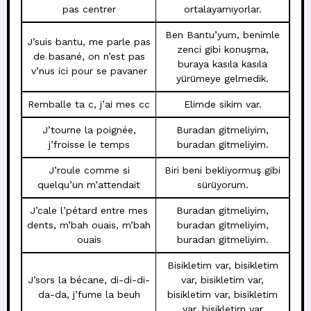
pas centrer
ortalayamıyorlar.
Ben Bantu’yum, benimle
J’suis bantu, me parle pas
zenci gibi konuşma,
de basané, on n’est pas
buraya kasıla kasıla
v’nus ici pour se pavaner
yürümeye gelmedik.
Remballe ta c, j’ai mes cc
Elimde sikim var.
J’tourne la poignée,
Buradan gitmeliyim,
j’froisse le temps
buradan gitmeliyim.
J’roule comme si
Biri beni bekliyormuş gibi
quelqu’un m’attendait
sürüyorum.
J’cale l’pétard entre mes
Buradan gitmeliyim,
dents, m’bah ouais, m’bah
buradan gitmeliyim,
ouais
buradan gitmeliyim.
Bisikletim var, bisikletim
J’sors la bécane, di-di-di-
var, bisikletim var,
da-da, j’fume la beuh
bisikletim var, bisikletim
var, bisikletim var