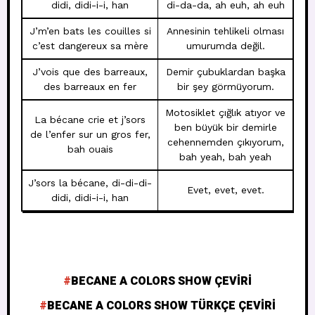
didi, didi-i-i, han
di-da-da, ah euh, ah euh
J’m’en bats les couilles si
Annesinin tehlikeli olması
c’est dangereux sa mère
umurumda değil.
J’vois que des barreaux,
Demir çubuklardan başka
des barreaux en fer
bir şey görmüyorum.
Motosiklet çığlık atıyor ve
La bécane crie et j’sors
ben büyük bir demirle
de l’enfer sur un gros fer,
cehennemden çıkıyorum,
bah ouais
bah yeah, bah yeah
J’sors la bécane, di-di-di-
Evet, evet, evet.
didi, didi-i-i, han
BECANE A COLORS SHOW ÇEVIRI
BECANE A COLORS SHOW TÜRKÇE ÇEVIRI