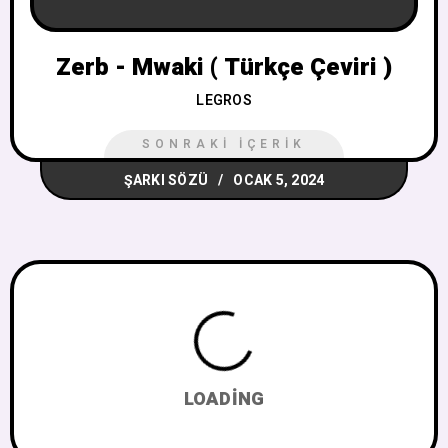
Zerb - Mwaki ( Türkçe Çeviri )
LEGROS
SONRAKI İÇERIK
ŞARKI SÖZÜ
OCAK 5, 2024
LOADING