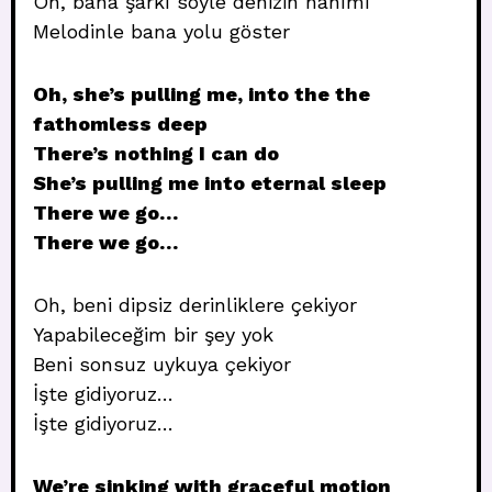
Oh, bana şarkı söyle denizin hanımı
Melodinle bana yolu göster
Oh, she’s pulling me, into the the
fathomless deep
There’s nothing I can do
She’s pulling me into eternal sleep
There we go…
There we go…
Oh, beni dipsiz derinliklere çekiyor
Yapabileceğim bir şey yok
Beni sonsuz uykuya çekiyor
İşte gidiyoruz…
İşte gidiyoruz…
We’re sinking with graceful motion