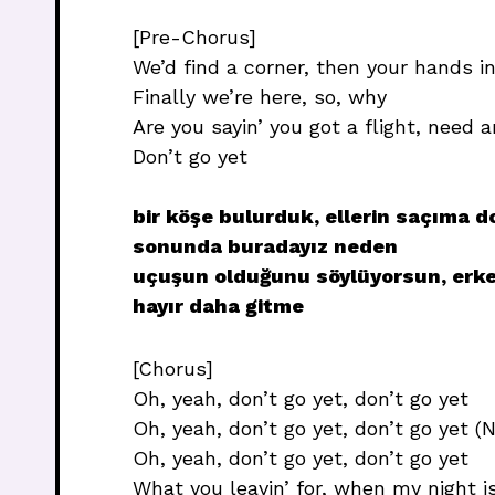
[Pre-Chorus]
We’d find a corner, then your hands i
Finally we’re here, so, why
Are you sayin’ you got a flight, need 
Don’t go yet
bir köşe bulurduk, ellerin saçıma d
sonunda buradayız neden
uçuşun olduğunu söylüyorsun, erken
hayır daha gitme
[Chorus]
Oh, yeah, don’t go yet, don’t go yet
Oh, yeah, don’t go yet, don’t go yet (N
Oh, yeah, don’t go yet, don’t go yet
What you leavin’ for, when my night i