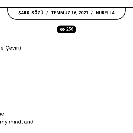
ŞARKI SÖZÜ
TEMMUZ 16, 2021
NURELLA
256
e Çeviri)
me
n my mind, and