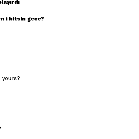
olaşırdı
 i bitsin gece?
s yours?
?