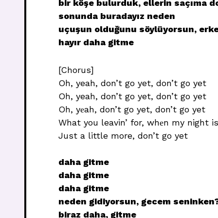
bir köşe bulurduk, ellerin saçıma d
sonunda buradayız neden
uçuşun olduğunu söylüyorsun, erken
hayır daha gitme
[Chorus]
Oh, yeah, don’t go yet, don’t go yet
Oh, yeah, don’t go yet, don’t go yet
Oh, yеah, don’t go yet, don’t go yet
What you leavin’ for, whеn my night i
Just a little more, don’t go yet
daha gitme
daha gitme
daha gitme
neden gidiyorsun, gecem seninken
biraz daha, gitme