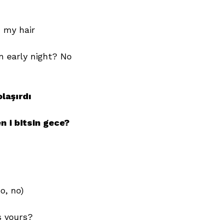
n my hair
an early night? No
olaşırdı
 i bitsin gece?
o, no)
s yours?