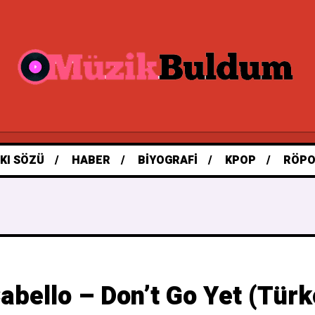
KI SÖZÜ
HABER
BIYOGRAFI
KPOP
RÖPO
abello – Don’t Go Yet (Türk