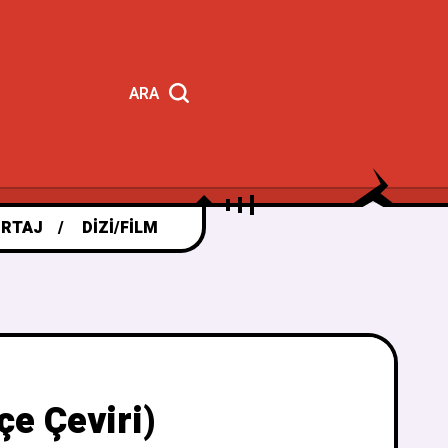
ARA
RTAJ
DIZI/FILM
çe Çeviri)