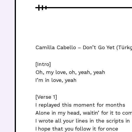
Camilla Cabello – Don’t Go Yet (Türkç
[Intro]
Oh, my love, oh, yeah, yeah
I’m in love, yeah
[Verse 1]
I replayed this moment for months
Alone in my head, waitin’ for it to co
I wrote all your lines in the scripts i
I hope that you follow it for once