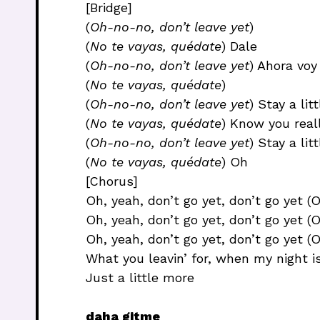
[Bridge]
(
Oh-no-no, don’t leave yet
)
(
No te vayas, quédate
) Dale
(
Oh-no-no, don’t leave yet
) Ahora voy
(
No te vayas, quédate
)
(
Oh-no-no, don’t leave yet
) Stay a lit
(
No te vayas, quédate
) Know you rea
(
Oh-no-no, don’t leave yet
) Stay a lit
(
No te vayas, quédate
) Oh
[Chorus]
Oh, yeah, don’t go yet, don’t go yet (
Oh, yeah, don’t go yet, don’t go yet (O
Oh, yeah, don’t go yet, don’t go yet (
What you leavin’ for, when my night i
Just a little more
daha gitme