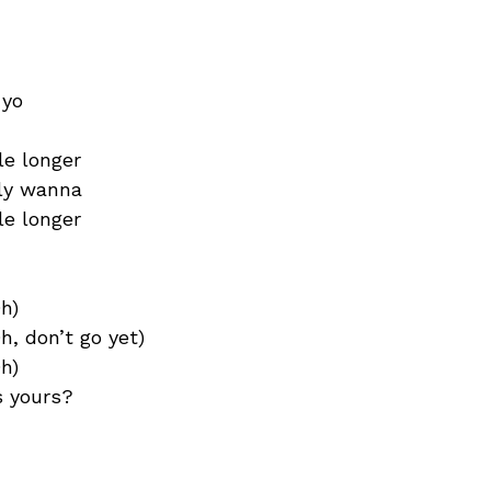
 yo
tle longer
lly wanna
tle longer
Oh)
h, don’t go yet)
Oh)
s yours?