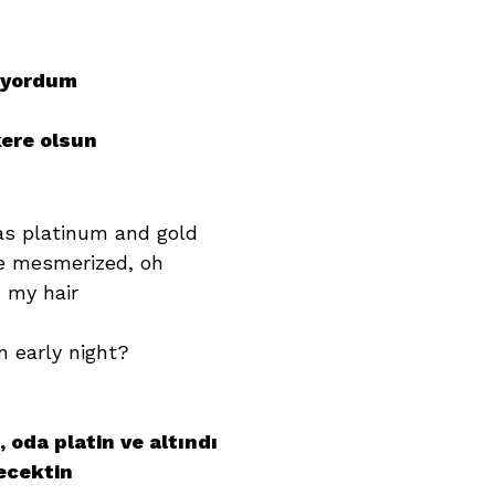
liyordum
kere olsun
was platinum and gold
be mesmerized, oh
n my hair
n early night?
 oda platin ve altındı
ecektin