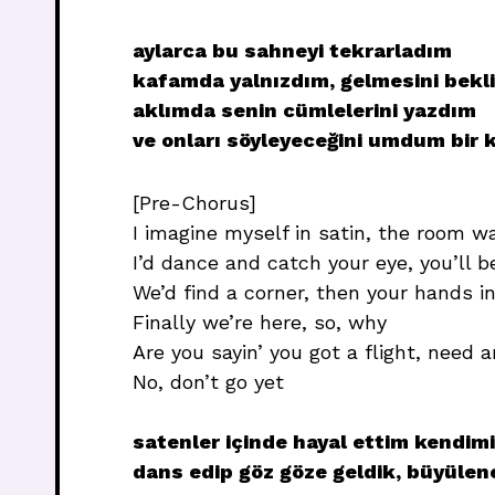
aylarca bu sahneyi tekrarladım
kafamda yalnızdım, gelmesini bek
aklımda senin cümlelerini yazdım
ve onları söyleyeceğini umdum bir 
[Pre-Chorus]
I imagine myself in satin, the room 
I’d dance and catch your eye, you’ll 
We’d find a corner, then your hands i
Finally we’re here, so, why
Are you sayin’ you got a flight, need a
No, don’t go yet
satenler içinde hayal ettim kendimi,
dans edip göz göze geldik, büyülen