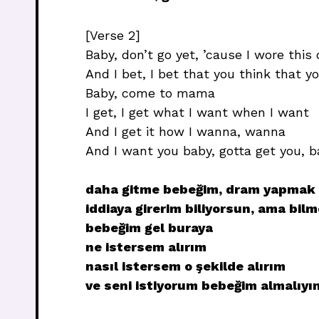
[Verse 2]
Baby, don’t go yet, ’cause I wore this 
And I bet, I bet that you think that y
Baby, come to mama
I get, I get what I want when I want
And I get it how I wanna, wanna
And I want you baby, gotta get you, 
daha gitme bebeğim, dram yapmak i
iddiaya girerim biliyorsun, ama bilm
bebeğim gel buraya
ne istersem alırım
nasıl istersem o şekilde alırım
ve seni istiyorum bebeğim almalıyı