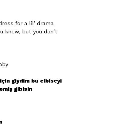
dress for a lil’ drama
ou know, but you don’t
baby
çin giydim bu elbiseyi
emiş gibisin
m