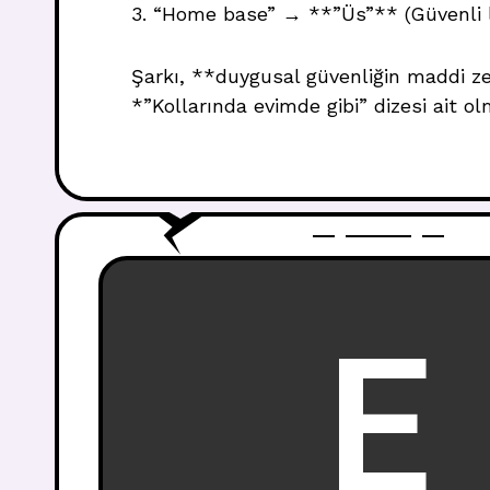
3. “Home base” → **”Üs”** (Güvenli 
Şarkı, **duygusal güvenliğin maddi z
*”Kollarında evimde gibi” dizesi ait ol
E