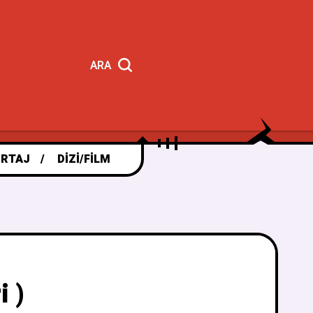
ARA
RTAJ
DIZI/FILM
i )