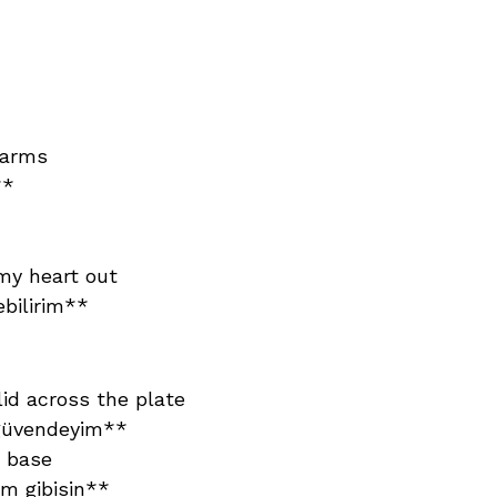
r arms
**
my heart out
ebilirim**
slid across the plate
 güvendeyim**
e base
m gibisin**