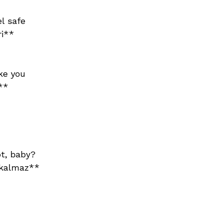
l safe
ri**
ke you
**
ot, baby?
 kalmaz**