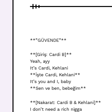
**”GÜVENDE”**
**[Giriş: Cardi B]**
Yeah, ayy
It’s Cardi, Kehlani
**İşte Cardi, Kehlani**
It’s you and I, baby
**Sen ve ben, bebeğim**
**[Nakarat: Cardi B & Kehlani]**
I don’t need a rich nigga