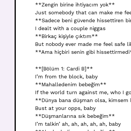
**Zengin birine ihtiyacım yok**
Just somebody that can make me fee
**Sadece beni güvende hissettiren bi
I dealt with a couple niggas
**Birkaç kişiyle çıktım**
But nobody ever made me feel safe li
**Ama hiçbiri senin gibi hissettirmedi
**[Bölüm 1: Cardi B]**
I’m from the block, baby
**Mahalledenim bebeğim**
If the world turn against me, who I g
**Dünya bana düşman olsa, kimsem
Bust at your opps, baby
**Düşmanlarına sık bebeğim**
I’m talkin’ ah, ah, ah, ah, ah, baby