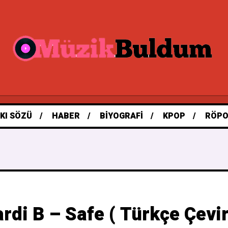
KI SÖZÜ
HABER
BIYOGRAFI
KPOP
RÖPO
rdi B – Safe ( Türkçe Çevir