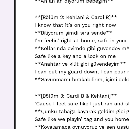
**Ah ah ah diyorum bebeğim**
**[Bölüm 2: Kehlani & Cardi B]**
I know that it’s on you right now
**Biliyorum şimdi sıra sende**
I’m feelin’ right at home, safe in you
**Kollarında evimde gibi güvendeyim
Safe like a key and a lock on me
**Anahtar ve kilit gibi güvendeyim**
I can put my guard down, I can pour 
**Savunmamı bırakabilirim, içimi dök
**[Bölüm 3: Cardi B & Kehlani]**
‘Cause I feel safe like I just ran and 
**Çünkü tabağa kayarak geldim gibi
Safe like we playin’ tag and you hom
**Kovalamaca oynuyoruz ve sen üssü