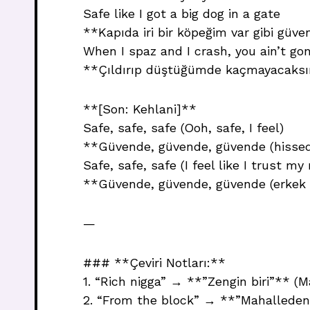
Safe like I got a big dog in a gate
**Kapıda iri bir köpeğim var gibi güv
When I spaz and I crash, you ain’t gon’
**Çıldırıp düştüğümde kaçmayacaksın
**[Son: Kehlani]**
Safe, safe, safe (Ooh, safe, I feel)
**Güvende, güvende, güvende (hisse
Safe, safe, safe (I feel like I trust my
**Güvende, güvende, güvende (erkek
—
### **Çeviri Notları:**
1. “Rich nigga” → **”Zengin biri”** (
2. “From the block” → **”Mahalleden